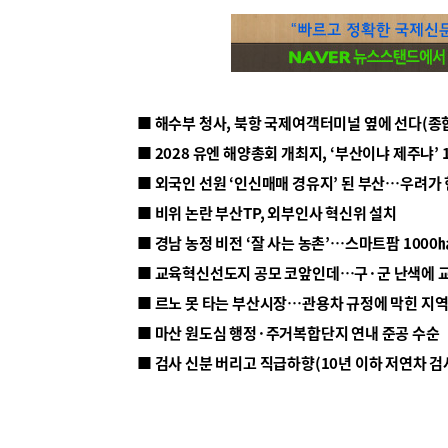
■ 해수부 청사, 북항 국제여객터미널 옆에 선다(종
■ 2028 유엔 해양총회 개최지, ‘부산이냐 제주냐’ 
■ 외국인 선원 ‘인신매매 경유지’ 된 부산…우려가
■ 비위 논란 부산TP, 외부인사 혁신위 설치
■ 르노 못 타는 부산시장…관용차 규정에 막힌 지
■ 마산 원도심 행정·주거복합단지 연내 준공 수순