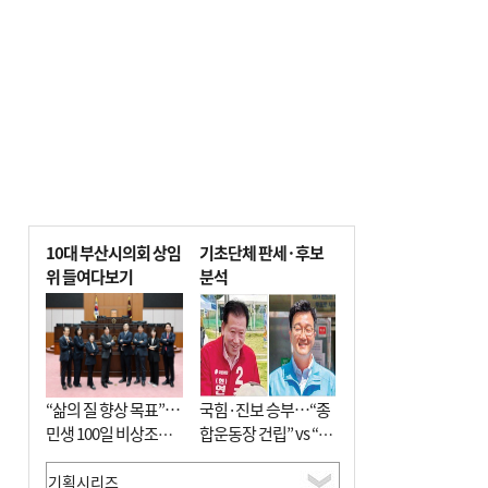
차 안해
10대 부산시의회 상임
기초단체 판세·후보
위 들여다보기
분석
“삶의 질 향상 목표”…
국힘·진보 승부…“종
민생 100일 비상조치
합운동장 건립” vs “출
면밀 심사
근 공공버스 도입”