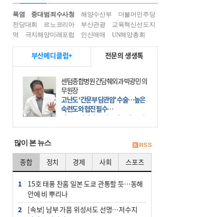
폭염
중대범죄수사청
해양수산부
더불어민주당
전당대회
르노코리아
부산관광
교육혁신선도지
역
극지해양미래포럼
인신매매
UN해양총회
부산메디클럽+
전문의 생생톡
센텀종합병원 간담췌외과 박광민 의
무원장
고난도 ‘간문부 담관암’ 수술…높은
숙련도와 협진 필수
간문부 담관암(클라츠킨 종양)은 좌
우 간에서 나오는, 담관(담즙 배출 경
로)이 합쳐지는 부위인 ‘간문부(肝門
많이 본 뉴스
部)’에 생기는 악성 종양이다. 간동맥
문맥 림프절 담
종합
정치
경제
사회
스포츠
1
15호 태풍 찬홈 일본 도쿄 관통할 듯…동해
안에 비 뿌리나
2
[속보] 남부 가뭄 위성서도 선명…저수지