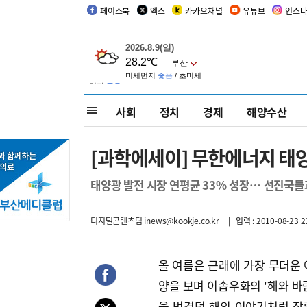
페이스북
엑스
카카오채널
유튜브
인스
사회
정치
경제
해양수산
[과학에세이] 무한에너지 태양
태양광 발전 시장 연평균 33% 성장… 선진국들
디지털콘텐츠팀 inews@kookje.co.kr
| 입력 : 2010-08-23 2
올 여름은 근래에 가장 무더운 
양을 보며 이솝우화의 '해와 바
을 벗겼던 해의 이야기처럼 작