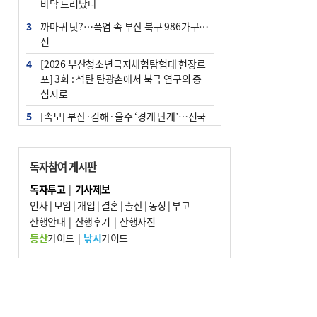
바닥 드러났다
3
까마귀 탓?…폭염 속 부산 북구 986가구 정
전
4
[2026 부산청소년극지체험탐험대 현장르
포] 3회 : 석탄 탄광촌에서 북극 연구의 중
심지로
5
[속보] 부산·김해·울주 ‘경계 단계’…전국
48개 시군 가뭄
6
부산·울산·경남 폭염 속 소나기·비…무더
독자참여 게시판
위는 지속
독자투고
|
기사제보
7
‘혐오표현’ 쓰면 지방공무원 최대 파면까지
인사
|
모임
|
개업
|
결혼
|
출산
|
동정
|
부고
중징계
산행안내
|
산행후기
|
산행사진
8
이임생, 홍명보 선임 독단적 결정 아냐…면
등산
가이드
|
낚시
가이드
담 메모 제출
9
부산 해운대구 아파트 14층서 불…실외기
과열 추정
10
경찰가족 관련 사건 45건…그동안 파악조