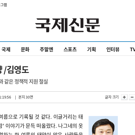
타그램
국제
문화
주말엔
스포츠
기획
인터뷰
T
 /김영도
과 같은 정책적 지원 절실
1:19:56
| 본지 30면
글자 크기
여름으로 기록될 것 같다. 이글거리는 태
람' 이야기가 문득 떠올랐다. 나그네의 옷
렬하는 한 여름의 태양이 많은 사람들을