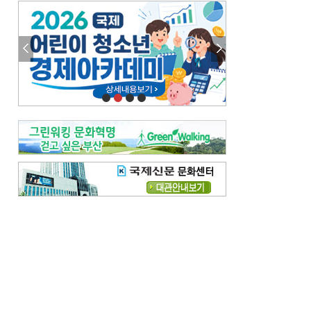
엘리트 자평해온 市 공무원…생중계 회의서 능력 입증을
김준희의 클래식 인사이트
[전체보기]
여름날의 애상, 왈츠
빛나는 꿈의 계절, 4월의 노래
김지윤의 우리음악 이야기
[전체보기]
세종시대 음악이 전해진 이유
영산회상, 불교음악에서 풍류음악으로
뉴스와 현장
[전체보기]
‘800조 투자’ 희비 가른 재생에너지
뜨거워지는 바다, 북쪽으로 열리는 항로
데스크시각
[전체보기]
물은 행정구역 경계를 따라 흐르지 않는다
도청도설
[전체보기]
회피형 대통령
다대포 부산바다축제
독자 투고
[전체보기]
새로운 시작 ‘황혼 이혼’
무료 화장실 깨끗하게 쓰자
메디칼럼
[전체보기]