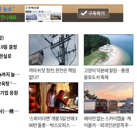
합)
10일 결정
 현실로
까마귀 탓 정전, 한전은 책임
고양이 덕분에 힐링…통영
■ 경남 농정 비전 ‘잘 사는 농촌’…스마트팜 1000㏊까지 늘린다
없다?
용호도서 축제
■ 교육혁신선도지 공모 코앞인데…구·군 난색에 교육청 ‘쩔쩔’
역기업 응원
■ 검사 신분 버리고 직급하향(10년 이하 저연차 검사)…檢 중수청행 기피
‘스파이더맨’ 개봉 5일 만에 3
에어컨 없는 스카이캡슐·케
00만 돌풍…박스오피스·예
이블카…외국인관광객 추억
매율 동시 1위
대신 고역 될라