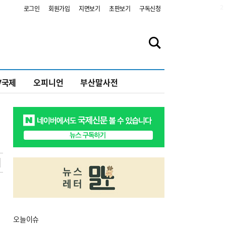
2
로그인
회원가입
지면보기
초판보기
구독신청
V국제
오피니언
부산말사전
오늘
이슈