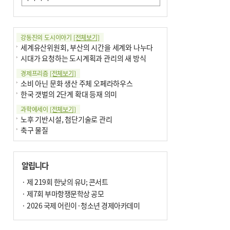
강동진의 도시이야기
[전체보기]
세계유산위원회, 부산의 시간을 세계와 나누다
시대가 요청하는 도시계획과 관리의 새 방식
경제프리즘
[전체보기]
소비 아닌 문화 생산 주체 오페라하우스
한국 갯벌의 2단계 확대 등재 의미
과학에세이
[전체보기]
노후 기반시설, 첨단기술로 관리
축구 물질
국제칼럼
[전체보기]
부정선거
알립니다
선관위와 尹의 ‘0점 답안’
기고
· 제 219회 한낮의 유U; 콘서트
[전체보기]
환자의 희망, 헌혈의 힘
· 제7회 부마항쟁문학상 공모
대학과 지역 ‘연결’이 지역혁신이다
· 2026 국제 어린이·청소년 경제아카데미
기자수첩
[전체보기]
금고 이사장 전횡, 지금도 진행중