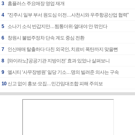
3
홈플러스 주요매장 영업 재개
4
“진주시 일부 부서 원도심 이전…사천시와 우주항공산업 협력”
5
소나기 소식 반갑지만…찜통더위·열대야 안 꺾인다
6
창원시 불법주정차 단속 계도 중심 전환
7
인신매매 탈출하다 다친 외국인, 치료비 폭탄까지 맞을뻔
8
[와이라노]‘공공기관 지방이전’ 효과 있었나 살펴보니
9
엘시티 ‘사무장병원’ 일당 기소…명의 빌려준 의사는 구속
10
신고 없이 홍보·모집…민간임대조합 피해 주의보