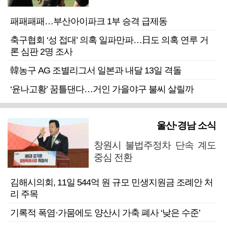
패패패패…부산아이파크 1부 승격 급제동
축구협회 ‘성 접대’ 의혹 일파만파…日도 의혹 연루 거
론 심판 2명 조사
韓농구 AG 조별리그서 일본과 내달 13일 격돌
‘윤나고황’ 꿈틀댄다…거인 가을야구 불씨 살릴까
울산·경남 소식
창원시 불법주정차 단속 계도
중심 전환
김해시의회, 11일 544억 원 규모 민생지원금 조례안 처
리 주목
기록적 폭염·가뭄에도 양산시 가축 폐사 ‘낮은 수준’