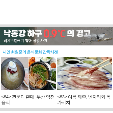
시인 최원준의 음식문화 잡학사전
<84> 관문과 환대, 부산 역전
<83> 여름 제주, 벤자리와 독
음식
가시치