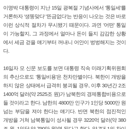
이명박 대통령이 지난 15일 광복절 기념사에서 '통일세'를
거론하자 '생뚱맞다' '뜬금없다'는 반응이 나오는 것은 바로
이런 상식적 절차가 무시됐기 때문이다. 과연 '어떤' 통일
이 가능할지, 그 과정에서 얼마나 돈이 들지 감감한 상황
에서 세금 걷을 얘기부터 꺼내니 어안이 벙벙해지는 것이
다.
16일자 모 신문 보도를 보면 대통령 직속 미래기획위원회
의 추산으로도 '통일비용'은 천차만별이다. 북한이 개방을
하지 않은 상태에서 급격히 붕괴될 경우, 이후 30년간 2조
1400억 달러(약 2525조 원)가 남북한의 경제통합비용으로
들 것이라고 한다. 남한의 4800만 인구가 1인당 5000만 원
넘는 부담을 져야 한다는 얘기다. 반면 북한의 점진적인
개방을 거쳐 남북통일이 성사될 경우 3220억 달러(약 380
조 원, 1인당 약 790만 원)면 된다고 한다. 약 7대 1의 차이