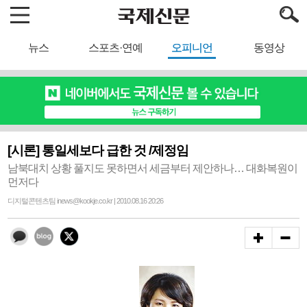
뉴스
스포츠·연예
오피니언
동영상
[시론] 통일세보다 급한 것 /제정임
남북대치 상황 풀지도 못하면서 세금부터 제안하나… 대화복원이
먼저다
디지털콘텐츠팀 inews@kookje.co.kr | 2010.08.16 20:26