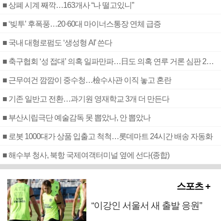
■ 상폐 시계 째깍…163개사 “나 떨고있니”
■ ‘빚투’ 후폭풍…20·60대 마이너스통장 연체 급증
■ 국내 대형로펌도 ‘생성형 AI’ 쓴다
■ 축구협회 ‘성 접대’ 의혹 일파만파…日도 의혹 연루 거론 심판 2명 조사
■ 근무여건 깜깜이 중수청…檢수사관 이직 놓고 혼란
■ 기존 일반고 전환…과기원 영재학교 3개 더 만든다
■ 부산시립극단 예술감독 못 뽑았나, 안 뽑았나
■ 로봇 1000대가 상품 입출고 척척…롯데마트 24시간 배송 자동화
■ 해수부 청사, 북항 국제여객터미널 옆에 선다(종합)
스포츠 +
“이강인 서울서 새 출발 응원”