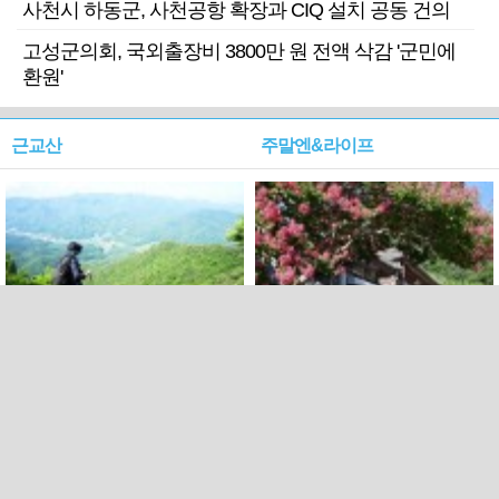
사천시 하동군, 사천공항 확장과 CIQ 설치 공동 건의
고성군의회, 국외출장비 3800만 원 전액 삭감 '군민에
환원'
근교산
주말엔&라이프
근교산&그너머…상주·문경
폭염보다 더 뜨거워라…100
청화산~시루봉
일을 붉게 불태울 ‘선비정신’
피었네
PC버전
엑스
페이스북
Copyright ⓒ 2015 All rights reserved by 국제신문