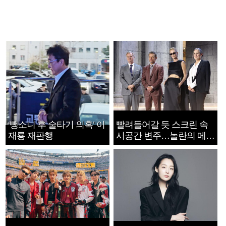
‘뺑소니 후 술타기 의혹’ 이
빨려들어갈 듯 스크린 속
재룡 재판행
시공간 변주…놀란의 메시
지는 ‘전쟁 속죄’