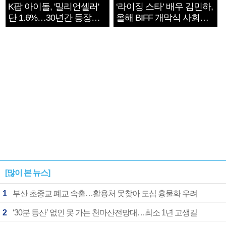
K팝 아이돌, '밀리언셀러'
‘라이징 스타’ 배우 김민하,
단 1.6%…30년간 등장
올해 BIFF 개막식 사회자
1182개팀 전수조사
확정
[많이 본 뉴스]
1
부산 초중교 폐교 속출…활용처 못찾아 도심 흉물화 우려
2
‘30분 등산’ 없인 못 가는 천마산전망대…최소 1년 고생길