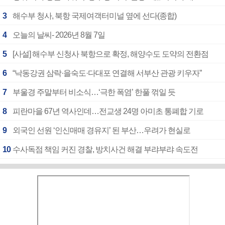
3
해수부 청사, 북항 국제여객터미널 옆에 선다(종합)
4
오늘의 날씨- 2026년 8월 7일
5
[사설] 해수부 신청사 북항으로 확정, 해양수도 도약의 전환점
6
“낙동강권 삼락·을숙도·다대포 연결해 서부산 관광 키우자”
7
부울경 주말부터 비소식…‘극한 폭염’ 한풀 꺾일 듯
8
피란마을 67년 역사인데…전교생 24명 아미초 통폐합 기로
9
외국인 선원 ‘인신매매 경유지’ 된 부산…우려가 현실로
10
수사독점 책임 커진 경찰, 방치사건 해결 부랴부랴 속도전