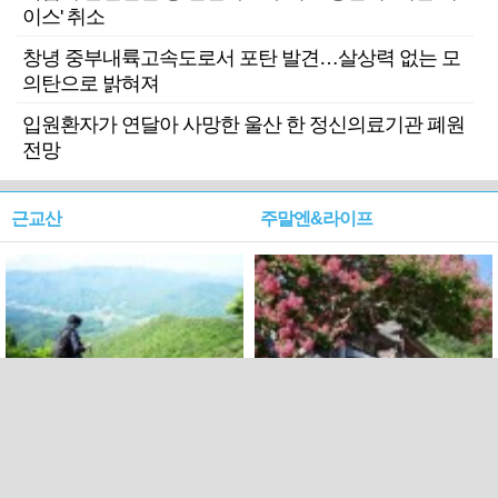
이스' 취소
창녕 중부내륙고속도로서 포탄 발견…살상력 없는 모
의탄으로 밝혀져
입원환자가 연달아 사망한 울산 한 정신의료기관 폐원
전망
근교산
주말엔&라이프
근교산&그너머…상주·문경
폭염보다 더 뜨거워라…100
청화산~시루봉
일을 붉게 불태울 ‘선비정신’
피었네