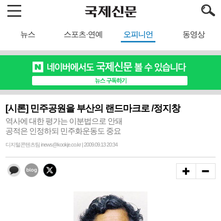
뉴스
스포츠·연예
오피니언
동영상
[시론] 민주공원을 부산의 랜드마크로 /정지창
역사에 대한 평가는 이분법으로 안돼
공적은 인정하되 민주화운동도 중요
디지털콘텐츠팀 inews@kookje.co.kr | 2009.09.13 20:34