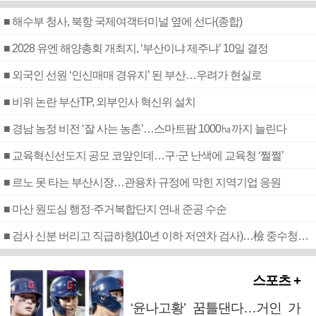
■ 해수부 청사, 북항 국제여객터미널 옆에 선다(종합)
■ 2028 유엔 해양총회 개최지, ‘부산이냐 제주냐’ 10일 결정
■ 외국인 선원 ‘인신매매 경유지’ 된 부산…우려가 현실로
■ 비위 논란 부산TP, 외부인사 혁신위 설치
■ 경남 농정 비전 ‘잘 사는 농촌’…스마트팜 1000㏊까지 늘린다
■ 교육혁신선도지 공모 코앞인데…구·군 난색에 교육청 ‘쩔쩔’
■ 르노 못 타는 부산시장…관용차 규정에 막힌 지역기업 응원
■ 마산 원도심 행정·주거복합단지 연내 준공 수순
■ 검사 신분 버리고 직급하향(10년 이하 저연차 검사)…檢 중수청행 기피
스포츠 +
‘윤나고황’ 꿈틀댄다…거인 가