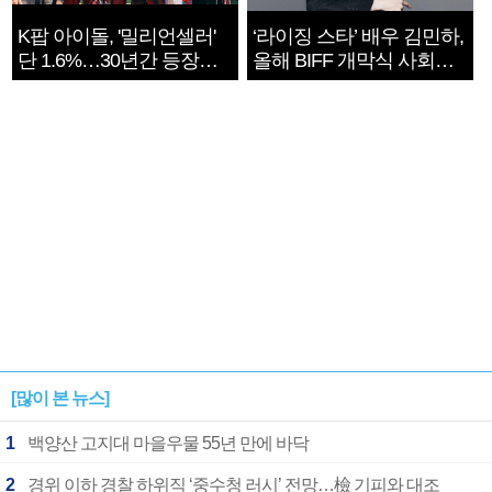
K팝 아이돌, '밀리언셀러'
‘라이징 스타’ 배우 김민하,
단 1.6%…30년간 등장
올해 BIFF 개막식 사회자
1182개팀 전수조사
확정
[많이 본 뉴스]
1
백양산 고지대 마을우물 55년 만에 바닥
2
경위 이하 경찰 하위직 ‘중수청 러시’ 전망…檢 기피와 대조