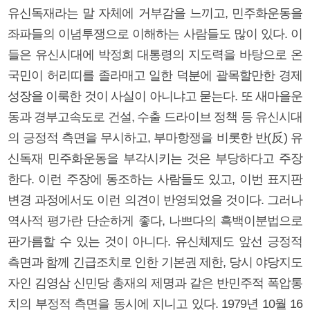
유신독재라는 말 자체에 거부감을 느끼고, 민주화운동을
좌파들의 이념투쟁으로 이해하는 사람들도 많이 있다. 이
들은 유신시대에 박정희 대통령의 지도력을 바탕으로 온
국민이 허리띠를 졸라매고 일한 덕분에 괄목할만한 경제
성장을 이룩한 것이 사실이 아니냐고 묻는다. 또 새마을운
동과 경부고속도로 건설, 수출 드라이브 정책 등 유신시대
의 긍정적 측면을 무시하고, 부마항쟁을 비롯한 반(反) 유
신독재 민주화운동을 부각시키는 것은 부당하다고 주장
한다. 이런 주장에 동조하는 사람들도 있고, 이번 표지판
변경 과정에서도 이런 의견이 반영되었을 것이다. 그러나
역사적 평가란 단순하게 좋다, 나쁘다의 흑백이분법으로
판가름할 수 있는 것이 아니다. 유신체제도 앞선 긍정적
측면과 함께 긴급조치로 인한 기본권 제한, 당시 야당지도
자인 김영삼 신민당 총재의 제명과 같은 반민주적 폭압통
치의 부정적 측면을 동시에 지니고 있다. 1979년 10월 16