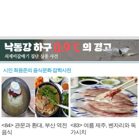
시인 최원준의 음식문화 잡학사전
<84> 관문과 환대, 부산 역전
<83> 여름 제주, 벤자리와 독
음식
가시치