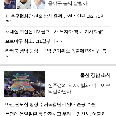
을야구 불씨 살릴까
새 축구협회장 선출 방식 윤곽…“선거인단 192→2만
명”
해체설 뒤집은 LIV 골프…새 투자자 확보 ‘기사회생’
프로야구 취소…11일부터 재개
라커룸 냉탕 등장…폭염 경기취소 속출에 PS 셈법 복
잡
울산·경남 소식
진주성의 역사, 빛과 미디어로
되살아난다
마산 원도심 행정·주거복합단지 연내 준공 수순
폭염에 온열질환 등 안전사고 우려… 양산시, '어필 레