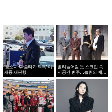
‘뺑소니 후 술타기 의혹’ 이
빨려들어갈 듯 스크린 속
재룡 재판행
시공간 변주…놀란의 메시
지는 ‘전쟁 속죄’