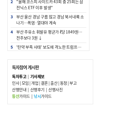
2
"올해 코스피 사이드카 43회 중 25회는 삼
전닉스 ETF 이후 발생"
3
부산 울산 경남 구름 많고 경남 북서내륙 소
나기…폭염·열대야 계속
4
부산 주유소 휘발유 평균가 ℓ당 1849원…
전주보다 3원 ↓
5
‘탄약 부족 사태’ 보도에 격노한 트럼프…
군사기밀 유출자 색출 지시
6
부산 앞바다에 기름 425ℓ 유출한 러시아 화
독자참여 게시판
물선 적발
독자투고
|
기사제보
7
[2026 부산청소년극지체험탐험대 현장르
인사
|
모임
|
개업
|
결혼
|
출산
|
동정
|
부고
포] 2회 : 하늘에서 만난 얼음의 나라
산행안내
|
산행후기
|
산행사진
8
입추 지났지만 푹푹 찐다…온열질환자 10
등산
가이드
|
낚시
가이드
년 만에 3배
9
[속보] ‘심판 성접대’ 논란 축구협회 공식 사
과…“현재는 부적절 행위 없어”
10
서울 중랑구서 흉기 난동…60대 남성 2명