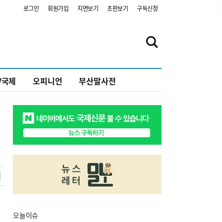
2
로그인
회원가입
지면보기
초판보기
구독신청
V국제
오피니언
부산말사전
오늘
이슈