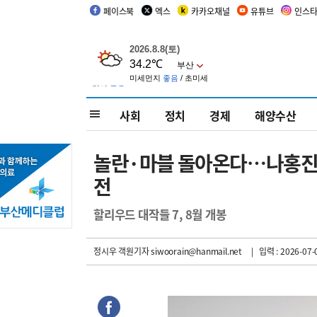
페이스북
엑스
카카오채널
유튜브
인스
사회
정치
경제
해양수산
놀란·마블 돌아온다…나홍진 감
전
할리우드 대작들 7, 8월 개봉
정시우 객원기자
siwoorain@hanmail.net
| 입력 : 2026-07-0