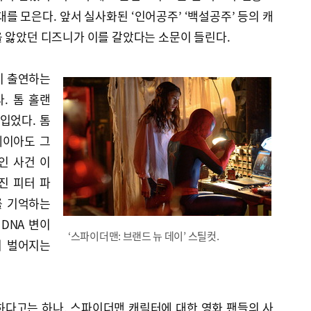
를 모은다. 앞서 실사화된 ‘인어공주’ ‘백설공주’ 등의 캐
 앓았던 디즈니가 이를 갈았다는 소문이 들린다.
이 출연하는
다. 톰 홀랜
입었다. 톰
데이아도 그
인 사건 이
진 피터 파
를 기억하는
DNA 변이
‘스파이더맨: 브랜드 뉴 데이’ 스틸컷.
며 벌어지는
하다고는 하나, 스파이더맨 캐릭터에 대한 영화 팬들의 사