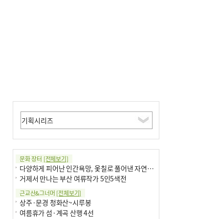
사망
문화 장터
[전체보기]
다양하게 피어난 인간욕망, 옻칠로 풀어낸 자연의 이치
거제서 만나는 부산 여류작가 5인5색전
근교산&그너머
[전체보기]
상주·문경 청화산~시루봉
여름휴가 섬·계곡 산행 4선