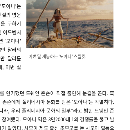
‘모아나’는
전설의 영웅
섬을 구하기
션 어드벤처
션 ‘모아나’
00만 달러의
이번 달 개봉하는 ‘모아나’ 스틸컷.
00만 달러를
, 이번 실
 연기했던 드웨인 존슨이 직접 출연해 눈길을 끈다. 흑
 존슨에게 폴리네시아 문화를 담은 ‘모아나’는 각별하다.
니라, 우리 폴리네시아 문화의 일부”라고 밝힌 드웨인 존
참여했다. 모아나 역은 3만2000대 1의 경쟁률을 뚫고 발
가 맡았다. 사모아 제도 출신 조부모를 둔 사모아 혈통으