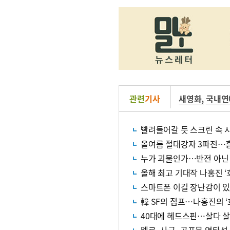
관련
기사
새영화
,
국내연
빨려들어갈 듯 스크린 속 
올여름 절대강자 3파전…
누가 괴물인가…반전 아닌 
올해 최고 기대작 나홍진 ‘호
스마트폰 이길 장난감이 
韓 SF의 점프…나홍진의 ‘
40대에 헤드스핀…살다 살