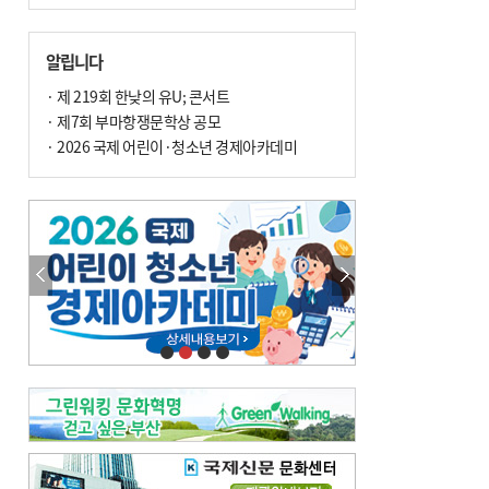
알립니다
· 제 219회 한낮의 유U; 콘서트
· 제7회 부마항쟁문학상 공모
· 2026 국제 어린이·청소년 경제아카데미