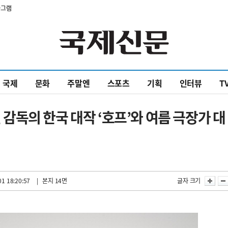
타그램
국제
문화
주말엔
스포츠
기획
인터뷰
T
독의 한국 대작 ‘호프’와 여름 극장가 대
1 18:20:57
| 본지 14면
글자 크기