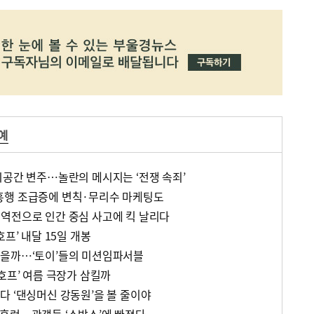
예
시공간 변주…놀란의 메시지는 ‘전쟁 속죄’
흥행 조급증에 변칙·무리수 마케팅도
역전으로 인간 중심 사고에 킥 날리다
프’ 내달 15일 개봉
있을까…‘토이’들의 미션임파서블
호프’ 여름 극장가 삼킬까
다 ‘댄싱머신 강동원’을 볼 줄이야