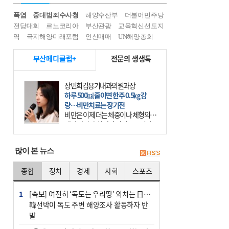
폭염
중대범죄수사청
해양수산부
더불어민주당
전당대회
르노코리아
부산관광
교육혁신선도지
역
극지해양미래포럼
인신매매
UN해양총회
부산메디클럽+
전문의 생생톡
장민희김용기내과의원과장
하루 500㎉ 줄이면 한주 0.5㎏ 감
량…비만치료는 장기전
비만은 이제 더는 체중이나 체형의 문
제가 아니다. 하나의 질병으로 인지
하고 치료와 관리를 해야 한다. 세계
보건기구(WHO)는 이미 1994년 비만
많이 본 뉴스
을 인류의 중요한
종합
정치
경제
사회
스포츠
1
[속보] 여전히 ‘독도는 우리땅’ 외치는 日…
韓선박이 독도 주변 해양조사 활동하자 반
발