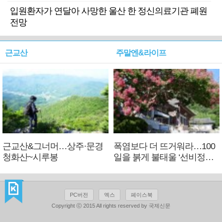
입원환자가 연달아 사망한 울산 한 정신의료기관 폐원
전망
근교산
주말엔&라이프
근교산&그너머…상주·문경
폭염보다 더 뜨거워라…100
청화산~시루봉
일을 붉게 불태울 ‘선비정신’
피었네
PC버전
엑스
페이스북
Copyright ⓒ 2015 All rights reserved by 국제신문