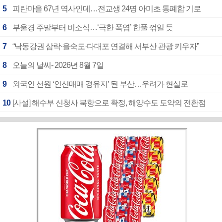
5
피란마을 67년 역사인데…전교생 24명 아미초 통폐합 기로
6
부울경 주말부터 비소식…‘극한 폭염’ 한풀 꺾일 듯
7
“낙동강권 삼락·을숙도·다대포 연결해 서부산 관광 키우자”
8
오늘의 날씨- 2026년 8월 7일
9
외국인 선원 ‘인신매매 경유지’ 된 부산…우려가 현실로
10
[사설] 해수부 신청사 북항으로 확정, 해양수도 도약의 전환점