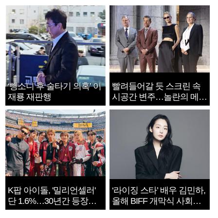
‘뺑소니 후 술타기 의혹’ 이
빨려들어갈 듯 스크린 속
재룡 재판행
시공간 변주…놀란의 메시
지는 ‘전쟁 속죄’
K팝 아이돌, '밀리언셀러'
‘라이징 스타’ 배우 김민하,
단 1.6%…30년간 등장
올해 BIFF 개막식 사회자
1182개팀 전수조사
확정