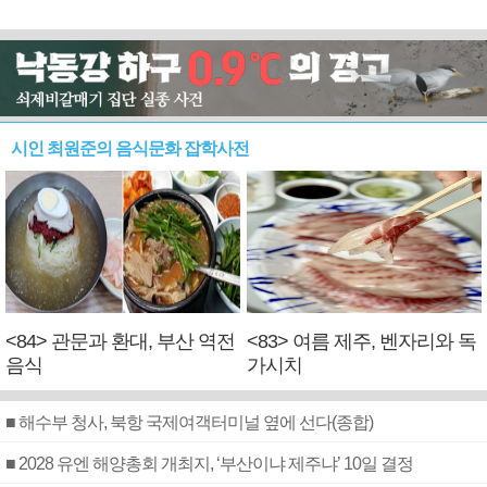
시인 최원준의 음식문화 잡학사전
<84> 관문과 환대, 부산 역전
<83> 여름 제주, 벤자리와 독
음식
가시치
■ 해수부 청사, 북항 국제여객터미널 옆에 선다(종합)
■ 2028 유엔 해양총회 개최지, ‘부산이냐 제주냐’ 10일 결정