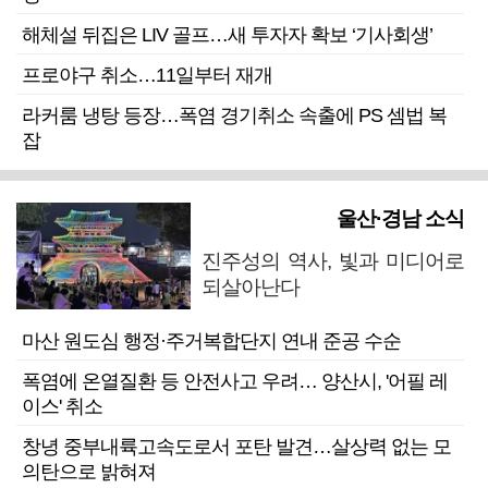
해체설 뒤집은 LIV 골프…새 투자자 확보 ‘기사회생’
프로야구 취소…11일부터 재개
라커룸 냉탕 등장…폭염 경기취소 속출에 PS 셈법 복
잡
울산·경남 소식
진주성의 역사, 빛과 미디어로
되살아난다
마산 원도심 행정·주거복합단지 연내 준공 수순
폭염에 온열질환 등 안전사고 우려… 양산시, '어필 레
이스' 취소
창녕 중부내륙고속도로서 포탄 발견…살상력 없는 모
의탄으로 밝혀져