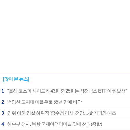
[많이 본 뉴스]
1
"올해 코스피 사이드카 43회 중 25회는 삼전닉스 ETF 이후 발생"
2
백양산 고지대 마을우물 55년 만에 바닥
3
경위 이하 경찰 하위직 ‘중수청 러시’ 전망…檢 기피와 대조
4
해수부 청사, 북항 국제여객터미널 옆에 선다(종합)