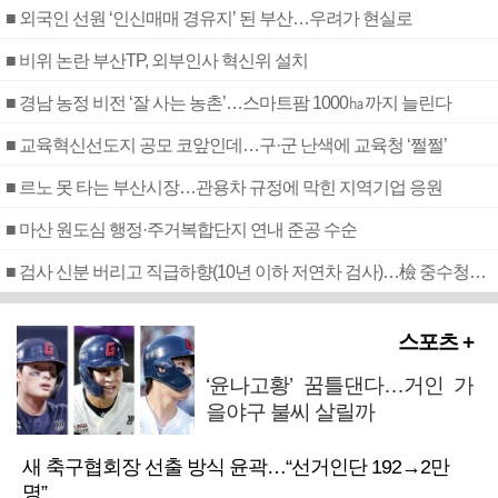
■ 외국인 선원 ‘인신매매 경유지’ 된 부산…우려가 현실로
■ 비위 논란 부산TP, 외부인사 혁신위 설치
■ 경남 농정 비전 ‘잘 사는 농촌’…스마트팜 1000㏊까지 늘린다
■ 교육혁신선도지 공모 코앞인데…구·군 난색에 교육청 ‘쩔쩔’
■ 르노 못 타는 부산시장…관용차 규정에 막힌 지역기업 응원
■ 마산 원도심 행정·주거복합단지 연내 준공 수순
■ 검사 신분 버리고 직급하향(10년 이하 저연차 검사)…檢 중수청행 기피
스포츠 +
‘윤나고황’ 꿈틀댄다…거인 가
을야구 불씨 살릴까
새 축구협회장 선출 방식 윤곽…“선거인단 192→2만
명”