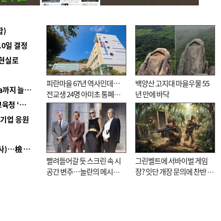
합)
10일 결정
 현실로
피란마을 67년 역사인데…
백양산 고지대 마을우물 55
■ 경남 농정 비전 ‘잘 사는 농촌’…스마트팜 1000㏊까지 늘린다
전교생 24명 아미초 통폐합
년 만에 바닥
■ 교육혁신선도지 공모 코앞인데…구·군 난색에 교육청 ‘쩔쩔’
기로
역기업 응원
■ 검사 신분 버리고 직급하향(10년 이하 저연차 검사)…檢 중수청행 기피
빨려들어갈 듯 스크린 속 시
그린벨트에 서바이벌 게임
공간 변주…놀란의 메시지
장? 잇단 개장 문의에 찬반 논
는 ‘전쟁 속죄’
쟁