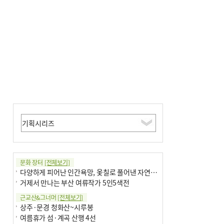
문화 장터
[전체보기]
다양하게 피어난 인간욕망, 옻칠로 풀어낸 자연의 이치
거제서 만나는 부산 여류작가 5인5색전
근교산&그너머
[전체보기]
상주·문경 청화산~시루봉
여름휴가 섬·계곡 산행 4선