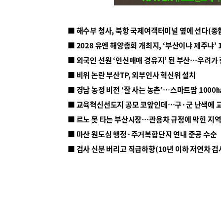
■ 해수부 청사, 북항 국제여객터미널 옆에 선다(종
■ 2028 유엔 해양총회 개최지, ‘부산이냐 제주냐’ 
■ 외국인 선원 ‘인신매매 경유지’ 된 부산…우려가
■ 비위 논란 부산TP, 외부인사 혁신위 설치
■ 르노 못 타는 부산시장…관용차 규정에 막힌 지
■ 마산 원도심 행정·주거복합단지 연내 준공 수순