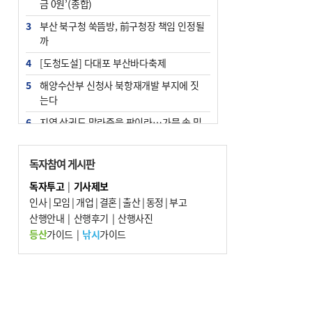
금 0원’(종합)
3
부산 북구청 쑥뜸방, 前구청장 책임 인정될
까
4
[도청도설] 다대포 부산바다축제
5
해양수산부 신청사 북항재개발 부지에 짓
는다
6
지역 상권도 말라죽을 판이라…가뭄 속 밀
양물축제 강행 논란
7
법원, 단차 논란 북항 복합환승센터 공사중
독자참여 게시판
지 관련 현장검증
독자투고
|
기사제보
8
통영시민 추석 전 35만 원 받는다
인사
|
모임
|
개업
|
결혼
|
출산
|
동정
|
부고
9
산행안내
부산 철강공장 50대 노동자 추락사
|
산행후기
|
산행사진
등산
가이드
|
낚시
가이드
10
국힘 부산시당, ‘정이한 조력’ 시의원 윤리
위에…‘한동훈 지지’도 신고접수