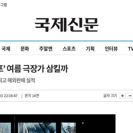
타그램
국제
문화
주말엔
스포츠
기획
인터뷰
T
프’ 여름 극장가 삼킬까
최고 해외판매 실적
3 22:38:47
| 본지 14면
글자 크기