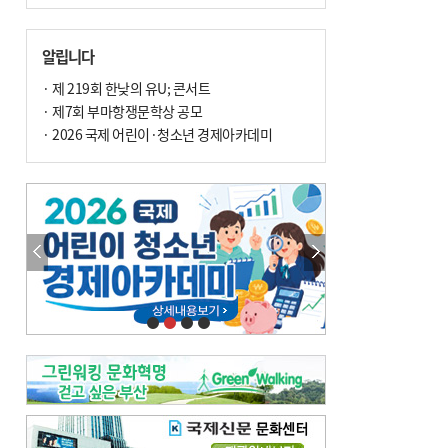
알립니다
· 제 219회 한낮의 유U; 콘서트
· 제7회 부마항쟁문학상 공모
· 2026 국제 어린이·청소년 경제아카데미