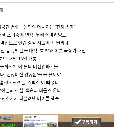
예
시공간 변주…놀란의 메시지는 ‘전쟁 속죄’
흥행 조급증에 변칙·무리수 마케팅도
역전으로 인간 중심 사고에 킥 날리다
 감독의 한국 대작 ‘호프’와 여름 극장가 대전
프’ 내달 15일 개봉
있을까…‘토이’들의 미션임파서블
다 ‘댄싱머신 강동원’을 볼 줄이야
홈런…관객들 ‘쇼박스’에 빠졌다
‘전설의 전설’ 잭슨과 비틀즈 온다
…친조카가 되살려낸 마이클 잭슨