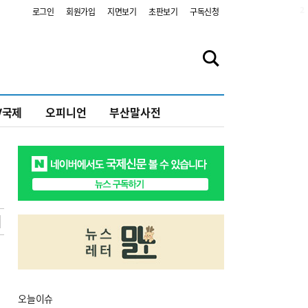
2
로그인
회원가입
지면보기
초판보기
구독신청
V국제
오피니언
부산말사전
오늘
이슈