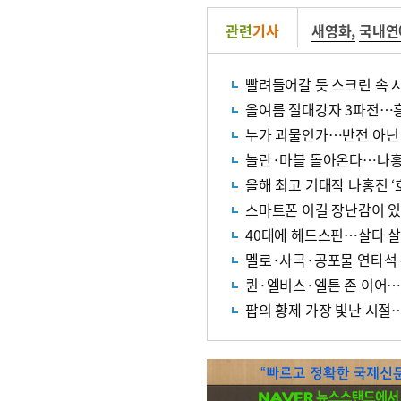
관련
기사
새영화
,
국내연
빨려들어갈 듯 스크린 속 
올여름 절대강자 3파전…
누가 괴물인가…반전 아닌 
놀란·마블 돌아온다…나홍진
올해 최고 기대작 나홍진 ‘호
스마트폰 이길 장난감이 
40대에 헤드스핀…살다 살
멜로·사극·공포물 연타석 
퀸·엘비스·엘튼 존 이어…
팝의 황제 가장 빛난 시절