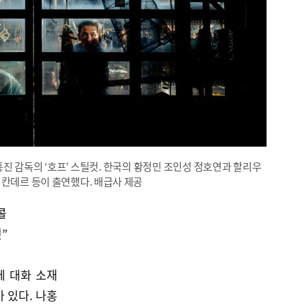
홍진 감독의 ‘호프’ 스틸컷. 한국의 황정민 조인성 정호연과 할리우
비칸데르 등이 출연했다. 배급사 제공
콜
것”
에 대화 소재
 있다. 나홍