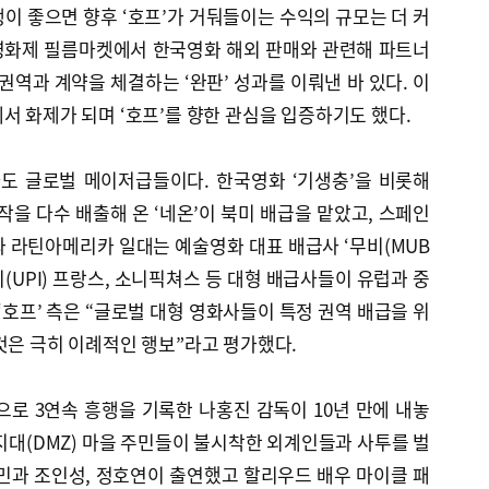
이 좋으면 향후 ‘호프’가 거둬들이는 수익의 규모는 더 커
칸영화제 필름마켓에서 한국영화 해외 판매와 관련해 파트너
권역과 계약을 체결하는 ‘완판’ 성과를 이뤄낸 바 있다. 이
서 화제가 되며 ‘호프’를 향한 관심을 입증하기도 했다.
사도 글로벌 메이저급들이다. 한국영화 ‘기생충’을 비롯해
 다수 배출해 온 ‘네온’이 북미 배급을 맡았고, 스페인
 라틴아메리카 일대는 예술영화 대표 배급사 ‘무비(MUB
이(UPI) 프랑스, 소니픽쳐스 등 대형 배급사들이 유럽과 중
‘호프’ 측은 “글로벌 대형 영화사들이 특정 권역 배급을 위
것은 극히 이례적인 행보”라고 평가했다.
곡성’으로 3연속 흥행을 기록한 나홍진 감독이 10년 만에 내놓
장지대(DMZ) 마을 주민들이 불시착한 외계인들과 사투를 벌
민과 조인성, 정호연이 출연했고 할리우드 배우 마이클 패