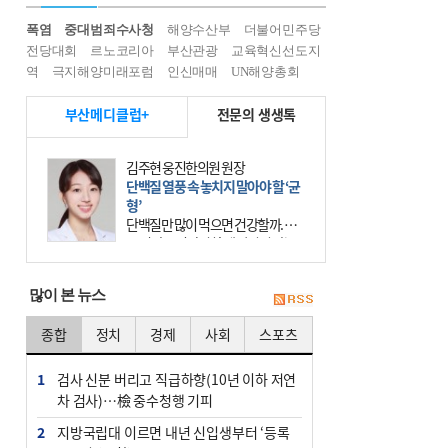
폭염
중대범죄수사청
해양수산부
더불어민주당
전당대회
르노코리아
부산관광
교육혁신선도지
역
극지해양미래포럼
인신매매
UN해양총회
부산메디클럽+
전문의 생생톡
김주현 웅진한의원 원장
단백질 열풍 속 놓치지 말아야 할 ‘균
형’
단백질만 많이 먹으면 건강할까. 요
즘 건강을 이야기할 때 빠지지 않는
키워드가 단백질이다. 헬스장을 다니
는 젊은 층부터 기초체력을 챙기려는
많이 본 뉴스
중·장년층까지 모두 “
종합
정치
경제
사회
스포츠
1
검사 신분 버리고 직급하향(10년 이하 저연
차 검사)…檢 중수청행 기피
2
지방국립대 이르면 내년 신입생부터 ‘등록