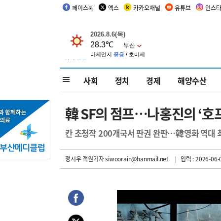
페이스북
엑스
카카오채널
유튜브
인스
사회
정치
경제
해양수산
韓 SF의 점프…나홍진의 ‘호
칸 초청작 200개국서 판권 완판…韓영화 역대 
정시우 객원기자
siwoorain@hanmail.net
| 입력 : 2026-06-0