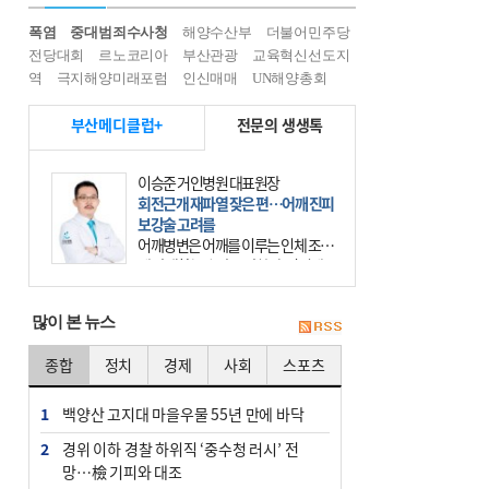
폭염
중대범죄수사청
해양수산부
더불어민주당
전당대회
르노코리아
부산관광
교육혁신선도지
역
극지해양미래포럼
인신매매
UN해양총회
부산메디클럽+
전문의 생생톡
이승준 거인병원 대표원장
회전근개 재파열 잦은 편…어깨 진피
보강술 고려를
어깨병변은 어깨를 이루는 인체 조직
에 발생하는 손상을 말한다. 여기에
는 오십견과 회전근개 증후군, 어깨
의 석회성 힘줄염 등이 있다. 국민건
많이 본 뉴스
강보험에 의하면 어깨병변
종합
정치
경제
사회
스포츠
1
백양산 고지대 마을우물 55년 만에 바닥
2
경위 이하 경찰 하위직 ‘중수청 러시’ 전
망…檢 기피와 대조