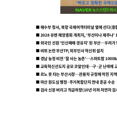
■ 해수부 청사, 북항 국제여객터미널 옆에 선다(종
■ 2028 유엔 해양총회 개최지, ‘부산이냐 제주냐’ 
■ 외국인 선원 ‘인신매매 경유지’ 된 부산…우려가
■ 비위 논란 부산TP, 외부인사 혁신위 설치
■ 르노 못 타는 부산시장…관용차 규정에 막힌 지
■ 마산 원도심 행정·주거복합단지 연내 준공 수순