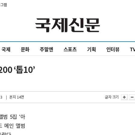
타그램
국제
문화
주말엔
스포츠
기획
인터뷰
T
00 ‘톱10’
33
| 본지 14면
글자 크기
범 5집 ‘아
보드 메인 앨범
올랐다.