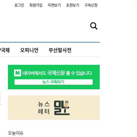
2
로그인
회원가입
지면보기
초판보기
구독신청
V국제
오피니언
부산말사전
오늘
이슈