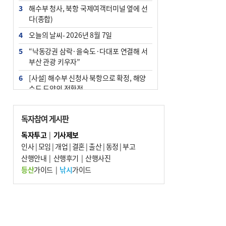
3
해수부 청사, 북항 국제여객터미널 옆에 선
다(종합)
4
오늘의 날씨- 2026년 8월 7일
5
“낙동강권 삼락·을숙도·다대포 연결해 서
부산 관광 키우자”
6
[사설] 해수부 신청사 북항으로 확정, 해양
수도 도약의 전환점
7
피란마을 67년 역사인데…전교생 24명 아
미초 통폐합 기로
독자참여 게시판
8
부울경 주말부터 비소식…‘극한 폭염’ 한풀
독자투고
|
기사제보
꺾일 듯
인사
|
모임
|
개업
|
결혼
|
출산
|
동정
|
부고
9
산행안내
외국인 선원 ‘인신매매 경유지’ 된 부산…
|
산행후기
|
산행사진
우려가 현실로
등산
가이드
|
낚시
가이드
10
수사독점 책임 커진 경찰, 방치사건 해결 부
랴부랴 속도전