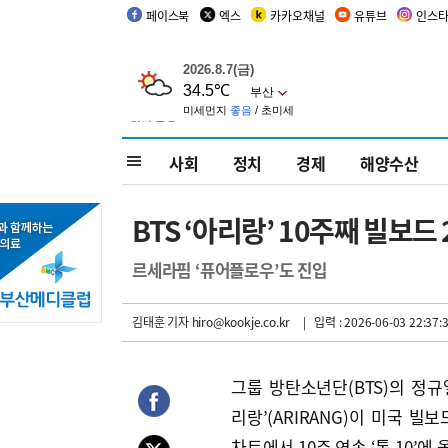
페이스북
엑스
카카오채널
유튜브
인스
사회
정치
경제
해양수산
BTS ‘아리랑’ 10주째 빌보드 2
르세라핌 ‘퓨어플로우’도 진입
김태훈 기자
hiro@kookje.co.kr
| 입력 : 2026-06-03 22:37:
그룹 방탄소년단(BTS)의 정규앨
리랑’(ARIRANG)이 미국 빌
차트에서 10주 연속 ‘톱 10’에 