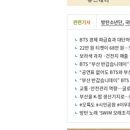
관련
기사
방탄소년단
,
국
BTS 경제 파급효과 대단
22만 원 티켓이 68만 원…
보라색 과자 ·건전지 매출
BTS “부산 반갑습니데이”
“공연표 없어도 BTS와 부
“부산 반갑습니데이” BT
교통·안전관리 역량…글로
부산을 K-팝 생산기지로…
#오륙도 #시민공원 #이우
방탄 노래 ‘SWIM 모래조