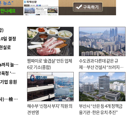
합)
10일 결정
 현실로
짬짜미로 ‘金겹살’ 만든 업체
수도권과 다른데 같은 규
■ 경남 농정 비전 ‘잘 사는 농촌’…스마트팜 1000㏊까지 늘린다
6곳 기소(종합)
제…부산 건설사 “쓰러지기
■ 교육혁신선도지 공모 코앞인데…구·군 난색에 교육청 ‘쩔쩔’
직전”
역기업 응원
■ 검사 신분 버리고 직급하향(10년 이하 저연차 검사)…檢 중수청행 기피
해수부 ‘신청사 부지’ 직원 의
부산시 “산은 등 4개 정책금
견 반영
융기관·한은 유치 추진”