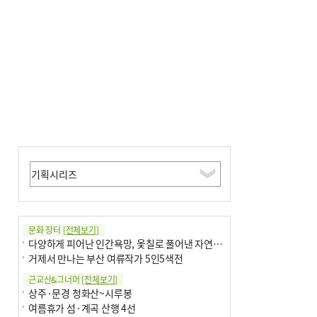
문화 장터
[전체보기]
다양하게 피어난 인간욕망, 옻칠로 풀어낸 자연의 이치
거제서 만나는 부산 여류작가 5인5색전
근교산&그너머
[전체보기]
상주·문경 청화산~시루봉
여름휴가 섬·계곡 산행 4선