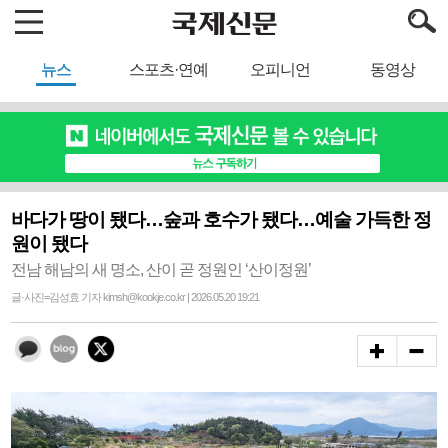
뉴스
스포츠·연예
오피니언
동영상
바다가 땅이 됐다…숲과 호수가 됐다…예술 가득한 정
원이 됐다
전남 해남의 새 명소, 산이 곧 정원인 ‘산이정원’
글·사진=김성효 기자 kimsh@kookje.co.kr | 2026.05.20 19:21