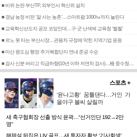
■ 비위 논란 부산TP, 외부인사 혁신위 설치
■ 경남 농정 비전 ‘잘 사는 농촌’…스마트팜 1000㏊까지 늘린다
■ 교육혁신선도지 공모 코앞인데…구·군 난색에 교육청 ‘쩔쩔’
■ 르노 못 타는 부산시장…관용차 규정에 막힌 지역기업 응원
■ 마산 원도심 행정·주거복합단지 연내 준공 수순
■ 검사 신분 버리고 직급하향(10년 이하 저연차 검사)…檢 중수청행 기피
스포츠 +
‘윤나고황’ 꿈틀댄다…거인 가
을야구 불씨 살릴까
새 축구협회장 선출 방식 윤곽…“선거인단 192→2만
명”
해체설 뒤집은 LIV 골프…새 투자자 확보 ‘기사회생’