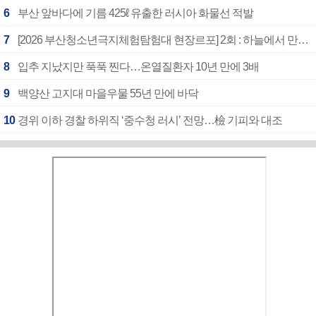
6
부산 앞바다에 기름 425ℓ 유출한 러시아 화물선 적발
7
[2026 부산청소년극지체험탐험대 현장르포] 2회 : 하늘에서 만난 얼음의 나라
8
입추 지났지만 푹푹 찐다…온열질환자 10년 만에 3배
9
백양산 고지대 마을우물 55년 만에 바닥
10
경위 이하 경찰 하위직 ‘중수청 러시’ 전망…檢 기피와 대조