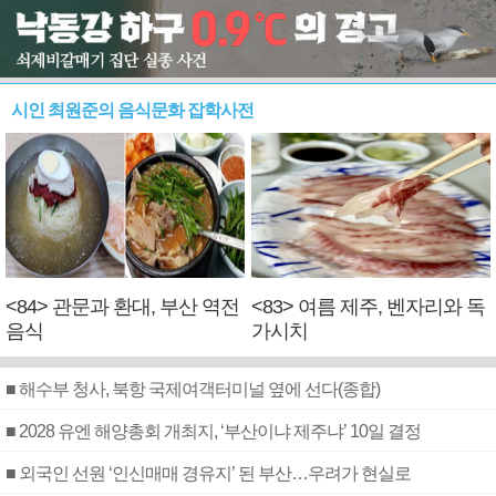
시인 최원준의 음식문화 잡학사전
<84> 관문과 환대, 부산 역전
<83> 여름 제주, 벤자리와 독
음식
가시치
■ 해수부 청사, 북항 국제여객터미널 옆에 선다(종합)
■ 2028 유엔 해양총회 개최지, ‘부산이냐 제주냐’ 10일 결정
■ 외국인 선원 ‘인신매매 경유지’ 된 부산…우려가 현실로