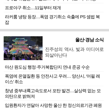
프로야구 취소…11일부터 재개
라커룸 냉탕 등장…폭염 경기취소 속출에 PS 셈법 복
잡
울산·경남 소식
진주성의 역사, 빛과 미디어로
되살아난다
마산 원도심 행정·주거복합단지 연내 준공 수순
폭염에 온열질환 등 안전사고 우려… 양산시, '어필 레
이스' 취소
창녕 중부내륙고속도로서 포탄 발견…살상력 없는 모
의탄으로 밝혀져
입원환자가 연달아 사망한 울산 한 정신의료기관 폐원