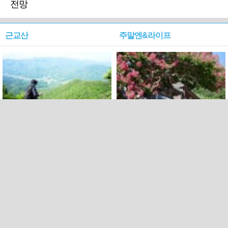
전망
근교산
주말엔&라이프
근교산&그너머…상주·문경
폭염보다 더 뜨거워라…100
청화산~시루봉
일을 붉게 불태울 ‘선비정신’
피었네
PC버전
엑스
페이스북
Copyright ⓒ 2015 All rights reserved by 국제신문