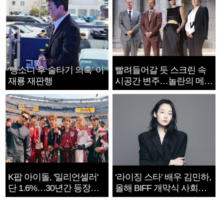
‘뺑소니 후 술타기 의혹’ 이
빨려들어갈 듯 스크린 속
재룡 재판행
시공간 변주…놀란의 메시
지는 ‘전쟁 속죄’
K팝 아이돌, '밀리언셀러'
‘라이징 스타’ 배우 김민하,
단 1.6%…30년간 등장
올해 BIFF 개막식 사회자
1182개팀 전수조사
확정