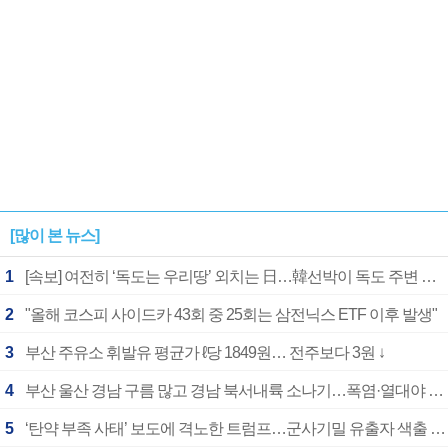
[많이 본 뉴스]
1
[속보] 여전히 ‘독도는 우리땅’ 외치는 日…韓선박이 독도 주변 해양조사 활동하자 반발
2
"올해 코스피 사이드카 43회 중 25회는 삼전닉스 ETF 이후 발생"
3
부산 주유소 휘발유 평균가 ℓ당 1849원… 전주보다 3원 ↓
4
부산 울산 경남 구름 많고 경남 북서내륙 소나기…폭염·열대야 계속
5
‘탄약 부족 사태’ 보도에 격노한 트럼프…군사기밀 유출자 색출 지시