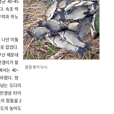
 40~45
다. 속초 락
우럭과 쥐노
 나선 이들
수로 잡았다.
부산 해운대
전갱이가 잘
봄철 붕어 낚시.
서는 40~
라왔다. 창
 넘는 도다리
 안경섬 타이
의 참돔을 2
 정도의 농어도