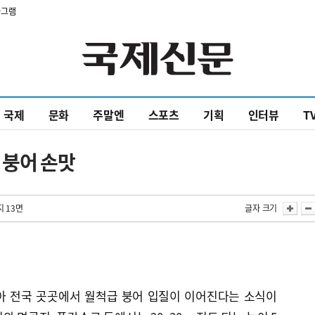
타그램
국제
문화
주말엔
스포츠
기획
인터뷰
T
 붕어 손맛
지 13면
글자 크기
아 전국 곳곳에서 월척급 붕어 입질이 이어진다는 소식이