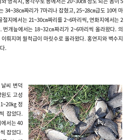
 명곡지, 풍각수로 등에서는 20~30㎝ 정도 되는 놈이 5
 34~38㎝짜리가 7마리나 잡혔고, 25~28㎝급도 10여 마
골절지에서는 21~30㎝짜리를 2~6마리씩, 연화지에서는 2
. 번개늪에서는 18~32㎝짜리가 2~6마리씩 올라왔다. 의
란이 이뤄지며 월척급이 마릿수로 올라왔다. 홍연지와 벽수지
다.
 날씨 변덕
강원도 고성
~20㎏ 정
씩 잡았다.
에서는 40
리씩 잡았다.