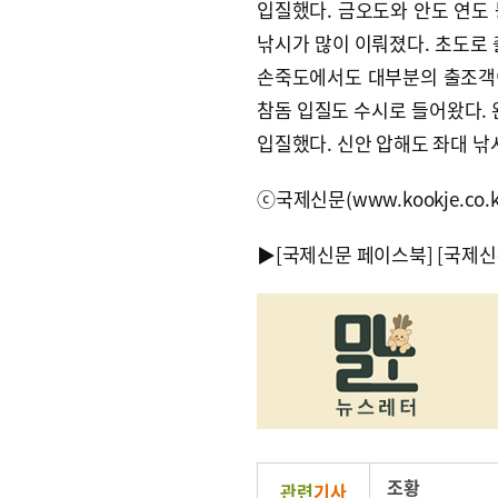
입질했다. 금오도와 안도 연도
낚시가 많이 이뤄졌다. 초도로 
손죽도에서도 대부분의 출조객이 
참돔 입질도 수시로 들어왔다.
입질했다. 신안 압해도 좌대 낚
ⓒ국제신문(www.kookje.co.
▶
[국제신문 페이스북]
[국제신
조황
관련
기사