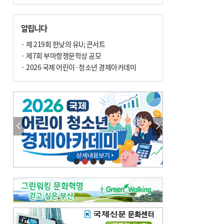
알립니다
· 제 219회 한낮의 유U; 콘서트
· 제7회 부마항쟁문학상 공모
· 2026 국제 어린이·청소년 경제아카데미