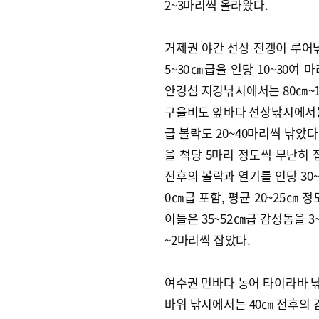
2~3마리씩 올라왔다.
거제권 야간 선상 전갱이 루어
5~30㎝급을 인당 10~30여 
안경섬 지깅낚시에서는 80㎝~1
구을비도 앞바다 선상낚시에서는 5
급 볼락도 20~40마리씩 낚았
을 척당 5마리 정도씩 무난히 
전후의 볼락과 열기를 인당 30
0㎝급 포함, 평균 20~25㎝
이들은 35~52㎝급 감성돔을 3
~2마리씩 잡았다.
여수권 먼바다 농어 타이라바 낚
바위 낚시에서는 40㎝ 전후의 