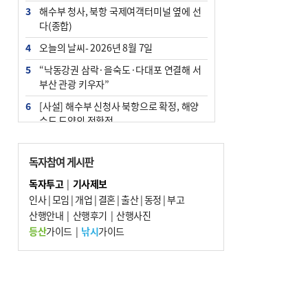
3
해수부 청사, 북항 국제여객터미널 옆에 선
다(종합)
4
오늘의 날씨- 2026년 8월 7일
5
“낙동강권 삼락·을숙도·다대포 연결해 서
부산 관광 키우자”
6
[사설] 해수부 신청사 북항으로 확정, 해양
수도 도약의 전환점
7
피란마을 67년 역사인데…전교생 24명 아
미초 통폐합 기로
독자참여 게시판
8
부울경 주말부터 비소식…‘극한 폭염’ 한풀
독자투고
|
기사제보
꺾일 듯
인사
|
모임
|
개업
|
결혼
|
출산
|
동정
|
부고
9
산행안내
외국인 선원 ‘인신매매 경유지’ 된 부산…
|
산행후기
|
산행사진
우려가 현실로
등산
가이드
|
낚시
가이드
10
부산 청소년 극지탐험대 8인, 열흘간 북극
구석구석 누빈다