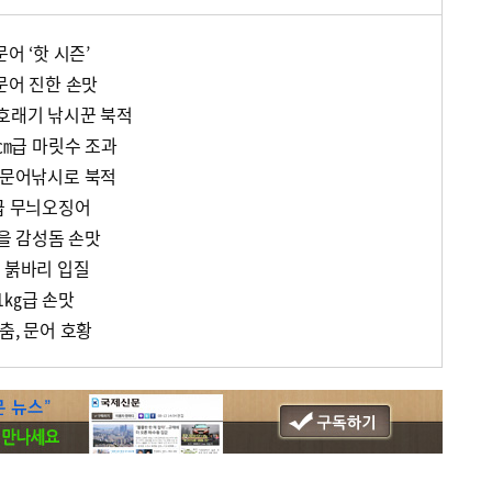
문어 ‘핫 시즌’
대문어 진한 손맛
 호래기 낚시꾼 북적
0㎝급 마릿수 조과
내 문어낚시로 북적
㎏급 무늬오징어
가을 감성돔 손맛
한 붉바리 입질
1㎏급 손맛
춤, 문어 호황