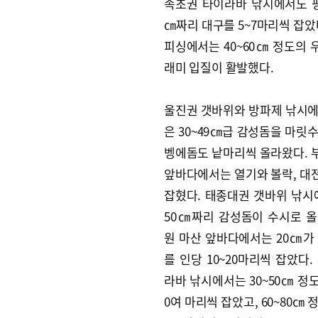
속초권 타이라바 낚시에서도 평균
㎝짜리 대구를 5~7마리씩 잡았
피싱에서는 40~60㎝ 정도의 
래미 입질이 활발했다.
울진권 갯바위와 방파제 낚시에
은 30~49㎝급 감성돔을 마릿
벵에돔도 낱마리씩 올라왔다. 
앞바다에서는 열기와 볼락, 대
잡혔다. 태종대권 갯바위 낚시에
50㎝짜리 감성돔이 수시로 올
원 마산 앞바다에서는 20㎝가
를 인당 10~20마리씩 잡았다.
라바 낚시에서는 30~50㎝ 정도
0여 마리씩 잡았고, 60~80㎝