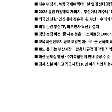
■ 해수부 청사, 북항 국제여객터미널 옆에 선다(종
■ 2028 유엔 해양총회 개최지, ‘부산이냐 제주냐’ 
■ 외국인 선원 ‘인신매매 경유지’ 된 부산…우려가
■ 비위 논란 부산TP, 외부인사 혁신위 설치
■ 르노 못 타는 부산시장…관용차 규정에 막힌 지
■ 마산 원도심 행정·주거복합단지 연내 준공 수순