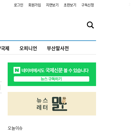
2
로그인
회원가입
지면보기
초판보기
구독신청
V국제
오피니언
부산말사전
오늘
이슈