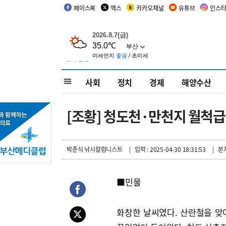
페이스북
엑스
카카오채널
유튜브
인스
사회
정치
경제
해양수산
[조황] 청도천·만천지 월척급
박춘식 낚시칼럼니스트
| 입력 : 2025-04-30 18:31:53
| 본
■민물
화창한 날씨였다. 산란철을 맞