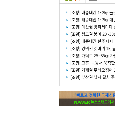
[조황] 태종대권 1~3㎏ 돌
[조황] 태종대권 1~3㎏ 
[조황] 마산권 방파제마다
[조황] 청도권 붕어 20~3
[조황] 태종대권 한주 내
[조황] 영덕권 갯바위 1
[조황] 가덕도 25~35㎝ 
[조황] 고흥·녹동서 묵직
[조황] 거제권 무늬오징어 
[조황] 부산권 낚시 갈치 주