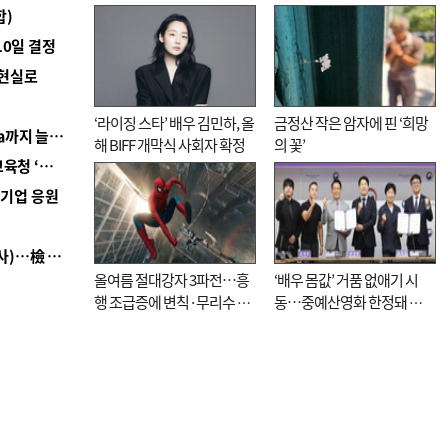
합)
10일 결정
 현실로
‘라이징 스타’ 배우 김민하, 올
금정산 작은 암자에 핀 ‘희망
■ 경남 농정 비전 ‘잘 사는 농촌’…스마트팜 1000㏊까지 늘린다
해 BIFF 개막식 사회자 확정
의 꽃’
■ 교육혁신선도지 공모 코앞인데…구·군 난색에 교육청 ‘쩔쩔’
역기업 응원
■ 검사 신분 버리고 직급하향(10년 이하 저연차 검사)…檢 중수청행 기피
올여름 절대강자 3파전…흥
‘배우 몸값’ 거품 없애기 시
행 조급증에 변칙·무리수 마
동…중예산영화 한정돼 실
케팅도
효성 의문도