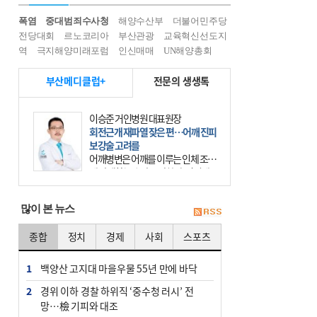
폭염
중대범죄수사청
해양수산부
더불어민주당
전당대회
르노코리아
부산관광
교육혁신선도지
역
극지해양미래포럼
인신매매
UN해양총회
부산메디클럽+
전문의 생생톡
이승준 거인병원 대표원장
회전근개 재파열 잦은 편…어깨 진피
보강술 고려를
어깨병변은 어깨를 이루는 인체 조직
에 발생하는 손상을 말한다. 여기에
는 오십견과 회전근개 증후군, 어깨
의 석회성 힘줄염 등이 있다. 국민건
많이 본 뉴스
강보험에 의하면 어깨병변
종합
정치
경제
사회
스포츠
1
백양산 고지대 마을우물 55년 만에 바닥
2
경위 이하 경찰 하위직 ‘중수청 러시’ 전
망…檢 기피와 대조