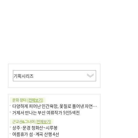
문화 장터
[전체보기]
다양하게 피어난 인간욕망, 옻칠로 풀어낸 자연의 이치
거제서 만나는 부산 여류작가 5인5색전
근교산&그너머
[전체보기]
상주·문경 청화산~시루봉
여름휴가 섬·계곡 산행 4선