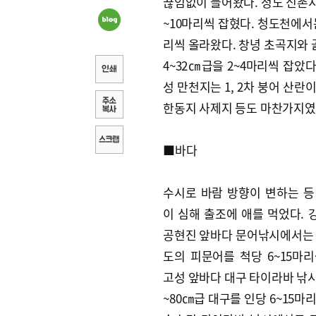
끊임없이 들어왔다. 청도 신촌지와
~10마리씩 잡혔다. 청도천에서는
리씩 올라왔다. 창녕 초곡지와 
4~32㎝급을 2~4마리씩 잡았다
성 만천지는 1, 2차 붕어 산
한동지 사제지 등도 마찬가지였
■바다
수시로 바람 방향이 변하는 등
이 심해 출조에 애를 먹었다. 
공현진 앞바다 문어낚시에서는 1
도의 피문어를 척당 6~15마리
고성 앞바다 대구 타이라바 낚시
~80㎝급 대구를 인당 6~15마