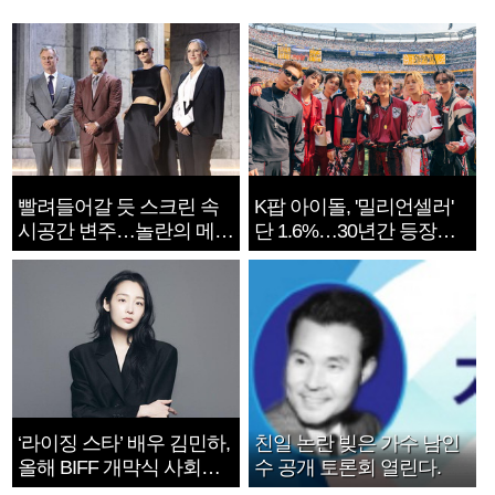
빨려들어갈 듯 스크린 속
K팝 아이돌, '밀리언셀러'
시공간 변주…놀란의 메시
단 1.6%…30년간 등장
지는 ‘전쟁 속죄’
1182개팀 전수조사
‘라이징 스타’ 배우 김민하,
친일 논란 빚은 가수 남인
올해 BIFF 개막식 사회자
수 공개 토론회 열린다.
확정