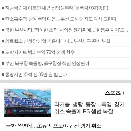
■ 지방국립대 이르면 내년 신입생부터 ‘등록금 0원’(종합)
■ 탄소흡수력 높여 폭염 대응…부산 도시숲 지도 다시 그린다
■ 국힘 부산시당, ‘정이한 조력’ 시의원 윤리위에…‘한동훈 지지’도 신고접수
■ 의료헬스 신성장 산업 키운다더니…부산서구 준비 부실
■ 도박사이트 범죄수익 70억 전액 환수
■ 부산 북구청 쑥뜸방, 前구청장 책임 인정될까
■ 통영시민 추석 전 35만 원 받는다
스포츠 +
라커룸 냉탕 등장…폭염 경기
취소 속출에 PS 셈법 복잡
극한 폭염에…초유의 프로야구 전 경기 취소