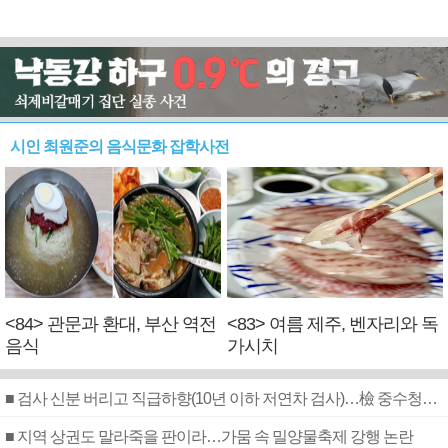
시인 최원준의 음식문화 잡학사전
<84> 관문과 환대, 부산 역전
<83> 여름 제주, 벤자리와 독
음식
가시치
■ 검사 신분 버리고 직급하향(10년 이하 저연차 검사)…檢 중수청행 기피
■ 지역 상권도 말라죽을 판이라…가뭄 속 밀양물축제 강행 논란