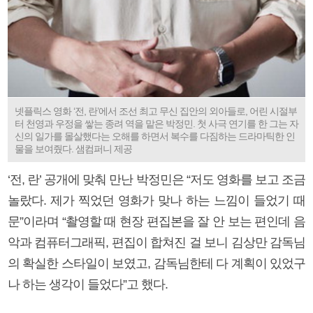
넷플릭스 영화 ‘전, 란’에서 조선 최고 무신 집안의 외아들로, 어린 시절부
터 천영과 우정을 쌓는 종려 역을 맡은 박정민. 첫 사극 연기를 한 그는 자
신의 일가를 몰살했다는 오해를 하면서 복수를 다짐하는 드라마틱한 인
물을 보여줬다. 샘컴퍼니 제공
‘전, 란’ 공개에 맞춰 만난 박정민은 “저도 영화를 보고 조금
놀랐다. 제가 찍었던 영화가 맞나 하는 느낌이 들었기 때
문”이라며 “촬영할 때 현장 편집본을 잘 안 보는 편인데 음
악과 컴퓨터그래픽, 편집이 합쳐진 걸 보니 김상만 감독님
의 확실한 스타일이 보였고, 감독님한테 다 계획이 있었구
나 하는 생각이 들었다”고 했다.