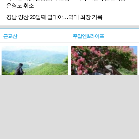
운영도 취소
경남 양산 20일째 열대야…역대 최장 기록
근교산
주말엔&라이프
근교산&그너머…상주·문경
폭염보다 더 뜨거워라…100
청화산~시루봉
일을 붉게 불태울 ‘선비정신’
피었네
PC버전
엑스
페이스북
Copyright ⓒ 2015 All rights reserved by 국제신문