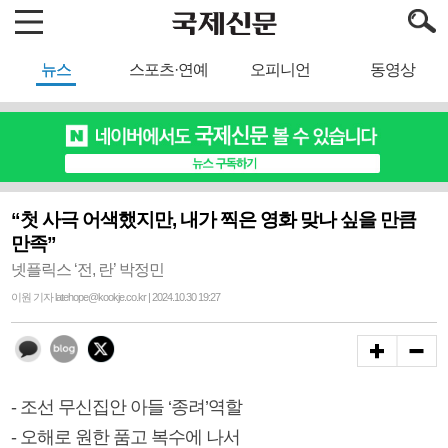
뉴스
스포츠·연예
오피니언
동영상
“첫 사극 어색했지만, 내가 찍은 영화 맞나 싶을 만큼
만족”
넷플릭스 ‘전, 란’ 박정민
이원 기자 latehope@kookje.co.kr | 2024.10.30 19:27
- 조선 무신집안 아들 ‘종려’역할
- 오해로 원한 품고 복수에 나서