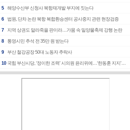
5
해양수산부 신청사 북항재개발 부지에 짓는다
6
법원, 단차 논란 북항 복합환승센터 공사중지 관련 현장검증
7
지역 상권도 말라죽을 판이라…가뭄 속 밀양물축제 강행 논란
8
통영시민 추석 전 35만 원 받는다
9
부산 철강공장 50대 노동자 추락사
10
국힘 부산시당, ‘정이한 조력’ 시의원 윤리위에…‘한동훈 지지’도 신고접수