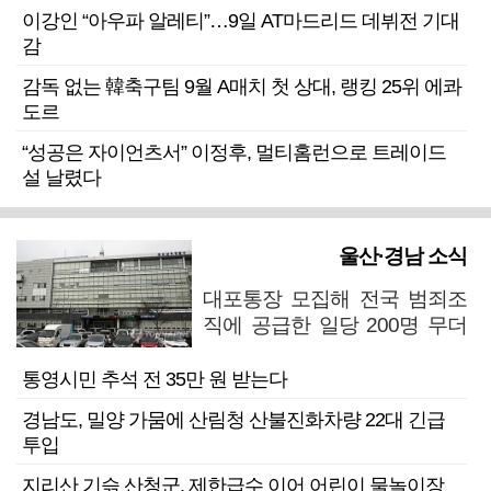
이강인 “아우파 알레티”…9일 AT마드리드 데뷔전 기대
감
감독 없는 韓축구팀 9월 A매치 첫 상대, 랭킹 25위 에콰
도르
“성공은 자이언츠서” 이정후, 멀티홈런으로 트레이드
설 날렸다
울산·경남 소식
대포통장 모집해 전국 범죄조
직에 공급한 일당 200명 무더
기 검거
통영시민 추석 전 35만 원 받는다
경남도, 밀양 가뭄에 산림청 산불진화차량 22대 긴급
투입
지리산 기슭 산청군, 제한급수 이어 어린이 물놀이장