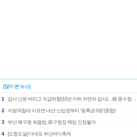
[많이 본 뉴스]
1
검사 신분 버리고 직급하향(10년 이하 저연차 검사)…檢 중수청행 기피
2
지방국립대 이르면 내년 신입생부터 ‘등록금 0원’(종합)
3
부산 북구청 쑥뜸방, 前구청장 책임 인정될까
4
[도청도설] 다대포 부산바다축제