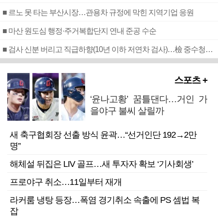
■ 르노 못 타는 부산시장…관용차 규정에 막힌 지역기업 응원
■ 마산 원도심 행정·주거복합단지 연내 준공 수순
■ 검사 신분 버리고 직급하향(10년 이하 저연차 검사)…檢 중수청행 기피
스포츠 +
‘윤나고황’ 꿈틀댄다…거인 가
을야구 불씨 살릴까
새 축구협회장 선출 방식 윤곽…“선거인단 192→2만
명”
해체설 뒤집은 LIV 골프…새 투자자 확보 ‘기사회생’
프로야구 취소…11일부터 재개
라커룸 냉탕 등장…폭염 경기취소 속출에 PS 셈법 복
잡