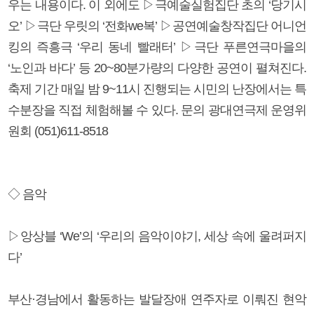
우는 내용이다. 이 외에도 ▷극예술실험집단 초의 ‘당기시
오’ ▷극단 우릿의 ‘전화we복’ ▷공연예술창작집단 어니언
킹의 즉흥극 ‘우리 동네 빨래터’ ▷극단 푸른연극마을의
‘노인과 바다’ 등 20~80분가량의 다양한 공연이 펼쳐진다.
축제 기간 매일 밤 9~11시 진행되는 시민의 난장에서는 특
수분장을 직접 체험해볼 수 있다. 문의 광대연극제 운영위
원회 (051)611-8518
◇ 음악
▷앙상블 ‘We’의 ‘우리의 음악이야기, 세상 속에 울려퍼지
다’
부산·경남에서 활동하는 발달장애 연주자로 이뤄진 현악