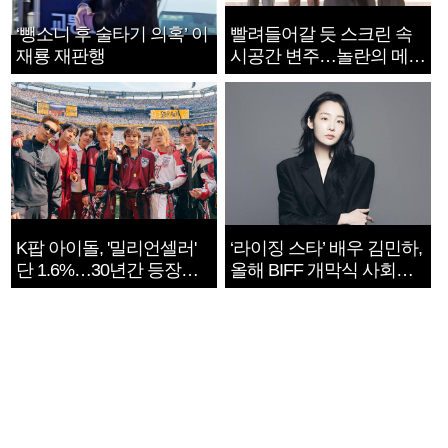
‘뺑소니 후 술타기 의혹’ 이
빨려들어갈 듯 스크린 속
재룡 재판행
시공간 변주…놀란의 메시
지는 ‘전쟁 속죄’
K팝 아이돌, '밀리언셀러'
‘라이징 스타’ 배우 김민하,
단 1.6%…30년간 등장
올해 BIFF 개막식 사회자
1182개팀 전수조사
확정