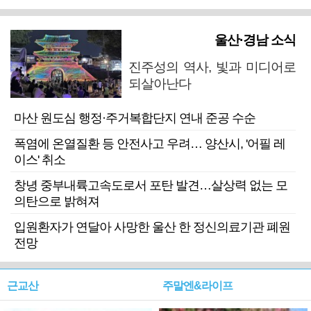
울산·경남 소식
진주성의 역사, 빛과 미디어로
되살아난다
마산 원도심 행정·주거복합단지 연내 준공 수순
폭염에 온열질환 등 안전사고 우려… 양산시, '어필 레
이스' 취소
창녕 중부내륙고속도로서 포탄 발견…살상력 없는 모
의탄으로 밝혀져
입원환자가 연달아 사망한 울산 한 정신의료기관 폐원
전망
근교산
주말엔&라이프