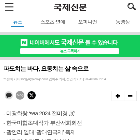
뉴스
스포츠·연예
오피니언
동영상
파도치는 바다, 요동치는 삶 속으로
하송이 기자 songya@kookje.co.kr, 김미주 기자, 정인덕 기자 | 2024.08.07 19:34
- 미광화랑 ‘sea 2024 전미경 展’
- 한국미협초대작가 부산서화회전
- 광안리 일대 ‘광대연극제’ 축제