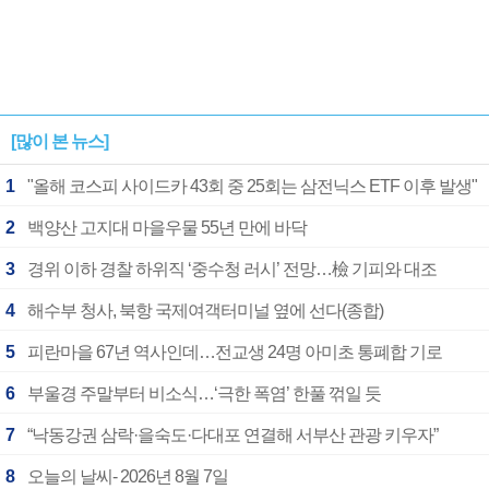
[많이 본 뉴스]
1
"올해 코스피 사이드카 43회 중 25회는 삼전닉스 ETF 이후 발생"
2
백양산 고지대 마을우물 55년 만에 바닥
3
경위 이하 경찰 하위직 ‘중수청 러시’ 전망…檢 기피와 대조
4
해수부 청사, 북항 국제여객터미널 옆에 선다(종합)
5
피란마을 67년 역사인데…전교생 24명 아미초 통폐합 기로
6
부울경 주말부터 비소식…‘극한 폭염’ 한풀 꺾일 듯
7
“낙동강권 삼락·을숙도·다대포 연결해 서부산 관광 키우자”
8
오늘의 날씨- 2026년 8월 7일