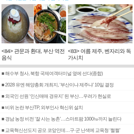
<84> 관문과 환대, 부산 역전
<83> 여름 제주, 벤자리와 독
음식
가시치
■ 해수부 청사, 북항 국제여객터미널 옆에 선다(종합)
■ 2028 유엔 해양총회 개최지, ‘부산이냐 제주냐’ 10일 결정
■ 외국인 선원 ‘인신매매 경유지’ 된 부산…우려가 현실로
■ 비위 논란 부산TP, 외부인사 혁신위 설치
■ 경남 농정 비전 ‘잘 사는 농촌’…스마트팜 1000㏊까지 늘린다
■ 교육혁신선도지 공모 코앞인데…구·군 난색에 교육청 ‘쩔쩔’