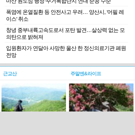
마산 원도심 행정·주거복합단지 연내 준공 수순
폭염에 온열질환 등 안전사고 우려… 양산시, '어필 레
이스' 취소
창녕 중부내륙고속도로서 포탄 발견…살상력 없는 모
의탄으로 밝혀져
입원환자가 연달아 사망한 울산 한 정신의료기관 폐원
전망
근교산
주말엔&라이프
근교산&그너머…상주·문경
폭염보다 더 뜨거워라…100