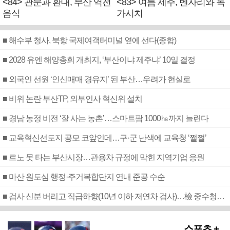
<84> 관문과 환대, 부산 역전
<83> 여름 제주, 벤자리와 독
음식
가시치
■ 해수부 청사, 북항 국제여객터미널 옆에 선다(종합)
■ 2028 유엔 해양총회 개최지, ‘부산이냐 제주냐’ 10일 결정
■ 외국인 선원 ‘인신매매 경유지’ 된 부산…우려가 현실로
■ 비위 논란 부산TP, 외부인사 혁신위 설치
■ 경남 농정 비전 ‘잘 사는 농촌’…스마트팜 1000㏊까지 늘린다
■ 교육혁신선도지 공모 코앞인데…구·군 난색에 교육청 ‘쩔쩔’
■ 르노 못 타는 부산시장…관용차 규정에 막힌 지역기업 응원
■ 마산 원도심 행정·주거복합단지 연내 준공 수순
■ 검사 신분 버리고 직급하향(10년 이하 저연차 검사)…檢 중수청행 기피
스포츠 +