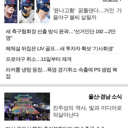
‘윤나고황’ 꿈틀댄다…거인 가
을야구 불씨 살릴까
새 축구협회장 선출 방식 윤곽…“선거인단 192→2만
명”
해체설 뒤집은 LIV 골프…새 투자자 확보 ‘기사회생’
프로야구 취소…11일부터 재개
라커룸 냉탕 등장…폭염 경기취소 속출에 PS 셈법 복
잡
울산·경남 소식
진주성의 역사, 빛과 미디어로
되살아난다