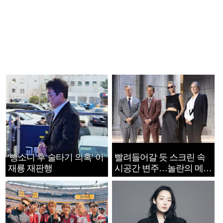
‘뺑소니 후 술타기 의혹’ 이
빨려들어갈 듯 스크린 속
재룡 재판행
시공간 변주…놀란의 메시
지는 ‘전쟁 속죄’