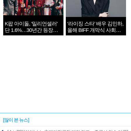
K팝 아이돌, '밀리언셀러'
‘라이징 스타’ 배우 김민하,
단 1.6%…30년간 등장
올해 BIFF 개막식 사회자
1182개팀 전수조사
확정
[많이 본 뉴스]