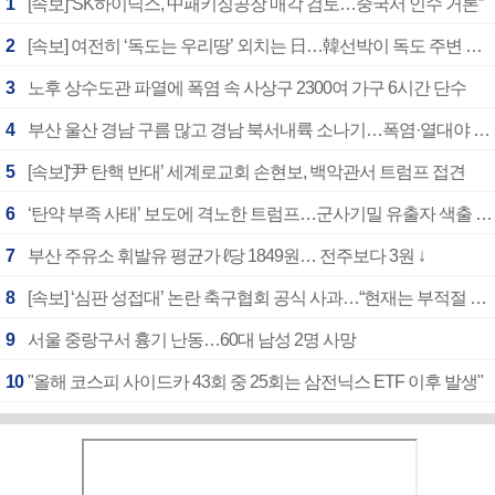
1
[속보]“SK하이닉스, 中패키징공장 매각 검토…중국서 인수 거론”
2
[속보] 여전히 ‘독도는 우리땅’ 외치는 日…韓선박이 독도 주변 해양조사 활동하자 반발
3
노후 상수도관 파열에 폭염 속 사상구 2300여 가구 6시간 단수
4
부산 울산 경남 구름 많고 경남 북서내륙 소나기…폭염·열대야 계속
5
[속보]‘尹 탄핵 반대’ 세계로교회 손현보, 백악관서 트럼프 접견
6
‘탄약 부족 사태’ 보도에 격노한 트럼프…군사기밀 유출자 색출 지시
7
부산 주유소 휘발유 평균가 ℓ당 1849원… 전주보다 3원 ↓
8
[속보] ‘심판 성접대’ 논란 축구협회 공식 사과…“현재는 부적절 행위 없어”
9
서울 중랑구서 흉기 난동…60대 남성 2명 사망
10
"올해 코스피 사이드카 43회 중 25회는 삼전닉스 ETF 이후 발생"