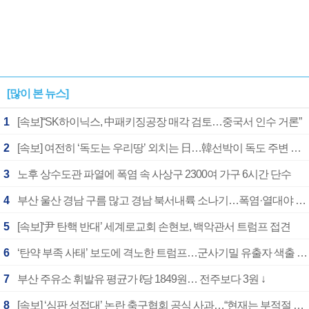
[많이 본 뉴스]
1
[속보]“SK하이닉스, 中패키징공장 매각 검토…중국서 인수 거론”
2
[속보] 여전히 ‘독도는 우리땅’ 외치는 日…韓선박이 독도 주변 해양조사 활동하자 반발
3
노후 상수도관 파열에 폭염 속 사상구 2300여 가구 6시간 단수
4
부산 울산 경남 구름 많고 경남 북서내륙 소나기…폭염·열대야 계속
5
[속보]‘尹 탄핵 반대’ 세계로교회 손현보, 백악관서 트럼프 접견
6
‘탄약 부족 사태’ 보도에 격노한 트럼프…군사기밀 유출자 색출 지시
7
부산 주유소 휘발유 평균가 ℓ당 1849원… 전주보다 3원 ↓
8
[속보] ‘심판 성접대’ 논란 축구협회 공식 사과…“현재는 부적절 행위 없어”