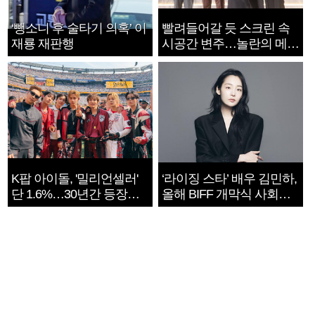
‘뺑소니 후 술타기 의혹’ 이
빨려들어갈 듯 스크린 속
재룡 재판행
시공간 변주…놀란의 메시
지는 ‘전쟁 속죄’
K팝 아이돌, '밀리언셀러'
‘라이징 스타’ 배우 김민하,
단 1.6%…30년간 등장
올해 BIFF 개막식 사회자
1182개팀 전수조사
확정