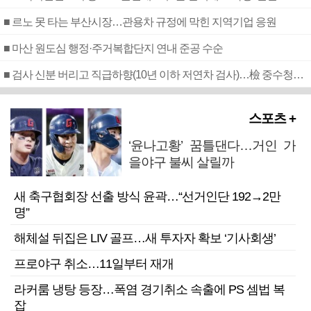
■ 르노 못 타는 부산시장…관용차 규정에 막힌 지역기업 응원
■ 마산 원도심 행정·주거복합단지 연내 준공 수순
■ 검사 신분 버리고 직급하향(10년 이하 저연차 검사)…檢 중수청행 기피
스포츠 +
‘윤나고황’ 꿈틀댄다…거인 가
을야구 불씨 살릴까
새 축구협회장 선출 방식 윤곽…“선거인단 192→2만
명”
해체설 뒤집은 LIV 골프…새 투자자 확보 ‘기사회생’
프로야구 취소…11일부터 재개
라커룸 냉탕 등장…폭염 경기취소 속출에 PS 셈법 복
잡