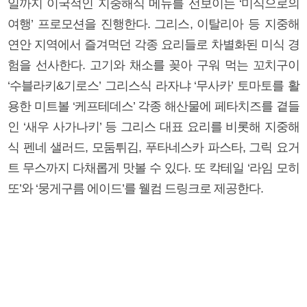
일까지 이국적인 지중해식 메뉴를 선보이는 ‘미식으로의
여행’ 프로모션을 진행한다. 그리스, 이탈리아 등 지중해
연안 지역에서 즐겨먹던 각종 요리들로 차별화된 미식 경
험을 선사한다. 고기와 채소를 꽂아 구워 먹는 꼬치구이
‘수블라키&기로스’ 그리스식 라자냐 ‘무사카’ 토마토를 활
용한 미트볼 ‘케프테데스’ 각종 해산물에 페타치즈를 곁들
인 ‘새우 사가나키’ 등 그리스 대표 요리를 비롯해 지중해
식 펜네 샐러드, 모둠튀김, 푸타네스카 파스타, 그릭 요거
트 무스까지 다채롭게 맛볼 수 있다. 또 칵테일 ‘라임 모히
또’와 ‘뭉게구름 에이드’를 웰컴 드링크로 제공한다.