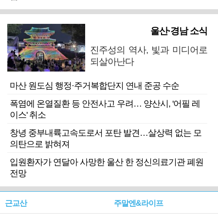
울산·경남 소식
진주성의 역사, 빛과 미디어로
되살아난다
마산 원도심 행정·주거복합단지 연내 준공 수순
폭염에 온열질환 등 안전사고 우려… 양산시, '어필 레
이스' 취소
창녕 중부내륙고속도로서 포탄 발견…살상력 없는 모
의탄으로 밝혀져
입원환자가 연달아 사망한 울산 한 정신의료기관 폐원
전망
근교산
주말엔&라이프