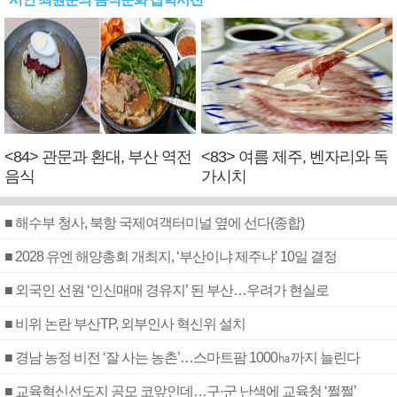
<84> 관문과 환대, 부산 역전
<83> 여름 제주, 벤자리와 독
음식
가시치
■ 해수부 청사, 북항 국제여객터미널 옆에 선다(종합)
■ 2028 유엔 해양총회 개최지, ‘부산이냐 제주냐’ 10일 결정
■ 외국인 선원 ‘인신매매 경유지’ 된 부산…우려가 현실로
■ 비위 논란 부산TP, 외부인사 혁신위 설치
■ 경남 농정 비전 ‘잘 사는 농촌’…스마트팜 1000㏊까지 늘린다
■ 교육혁신선도지 공모 코앞인데…구·군 난색에 교육청 ‘쩔쩔’