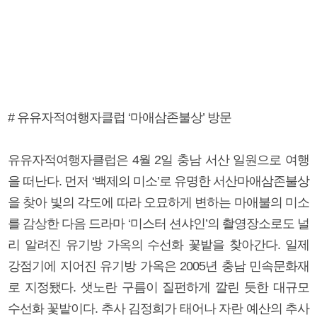
# 유유자적여행자클럽 ‘마애삼존불상’ 방문
유유자적여행자클럽은 4월 2일 충남 서산 일원으로 여행
을 떠난다. 먼저 ‘백제의 미소’로 유명한 서산마애삼존불상
을 찾아 빛의 각도에 따라 오묘하게 변하는 마애불의 미소
를 감상한 다음 드라마 ‘미스터 션샤인’의 촬영장소로도 널
리 알려진 유기방 가옥의 수선화 꽃밭을 찾아간다. 일제
강점기에 지어진 유기방 가옥은 2005년 충남 민속문화재
로 지정됐다. 샛노란 구름이 질펀하게 깔린 듯한 대규모
수선화 꽃밭이다. 추사 김정희가 태어나 자란 예산의 추사