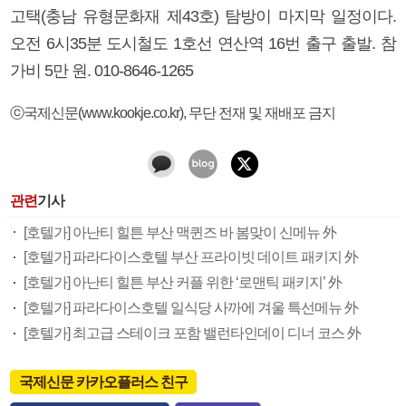
고택(충남 유형문화재 제43호) 탐방이 마지막 일정이다.
오전 6시35분 도시철도 1호선 연산역 16번 출구 출발. 참
가비 5만 원. 010-8646-1265
ⓒ국제신문(www.kookje.co.kr), 무단 전재 및 재배포 금지
관련
기사
[호텔가] 아난티 힐튼 부산 맥퀸즈 바 봄맞이 신메뉴 外
[호텔가] 파라다이스호텔 부산 프라이빗 데이트 패키지 外
[호텔가] 아난티 힐튼 부산 커플 위한 ‘로맨틱 패키지’ 外
[호텔가] 파라다이스호텔 일식당 사까에 겨울 특선메뉴 外
[호텔가] 최고급 스테이크 포함 밸런타인데이 디너 코스 外
국제신문 카카오플러스 친구