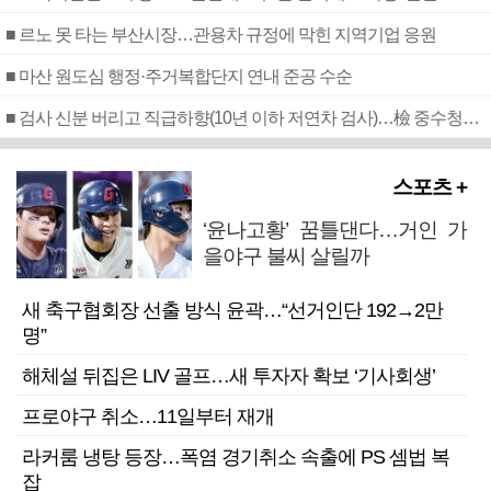
■ 르노 못 타는 부산시장…관용차 규정에 막힌 지역기업 응원
■ 마산 원도심 행정·주거복합단지 연내 준공 수순
■ 검사 신분 버리고 직급하향(10년 이하 저연차 검사)…檢 중수청행 기피
스포츠 +
‘윤나고황’ 꿈틀댄다…거인 가
을야구 불씨 살릴까
새 축구협회장 선출 방식 윤곽…“선거인단 192→2만
명”
해체설 뒤집은 LIV 골프…새 투자자 확보 ‘기사회생’
프로야구 취소…11일부터 재개
라커룸 냉탕 등장…폭염 경기취소 속출에 PS 셈법 복
잡