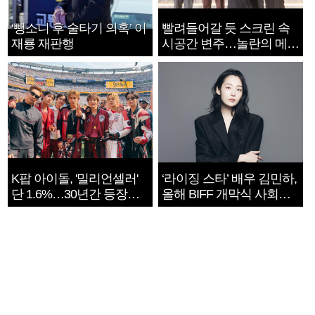
‘뺑소니 후 술타기 의혹’ 이
빨려들어갈 듯 스크린 속
재룡 재판행
시공간 변주…놀란의 메시
지는 ‘전쟁 속죄’
K팝 아이돌, '밀리언셀러'
‘라이징 스타’ 배우 김민하,
단 1.6%…30년간 등장
올해 BIFF 개막식 사회자
1182개팀 전수조사
확정