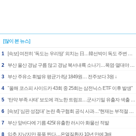
[많이 본 뉴스]
1
[속보] 여전히 ‘독도는 우리땅’ 외치는 日…韓선박이 독도 주변 해양조사 활동하자 반발
2
부산 울산 경남 구름 많고 경남 북서내륙 소나기…폭염·열대야 계속
3
부산 주유소 휘발유 평균가 ℓ당 1849원… 전주보다 3원 ↓
4
"올해 코스피 사이드카 43회 중 25회는 삼전닉스 ETF 이후 발생"
5
‘탄약 부족 사태’ 보도에 격노한 트럼프…군사기밀 유출자 색출 지시
6
[속보] ‘심판 성접대’ 논란 축구협회 공식 사과…“현재는 부적절 행위 없어”
7
부산 앞바다에 기름 425ℓ 유출한 러시아 화물선 적발
8
입추 지났지만 푹푹 찐다…온열질환자 10년 만에 3배