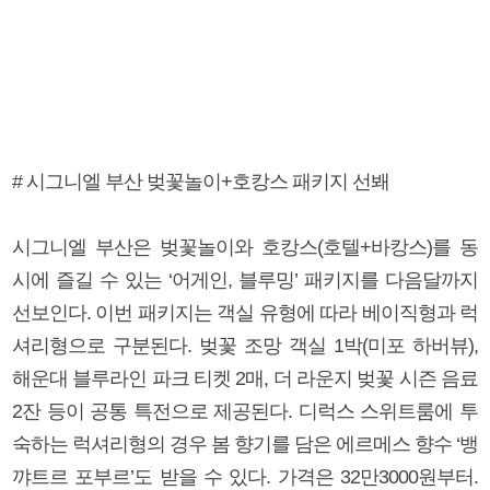
# 시그니엘 부산 벚꽃놀이+호캉스 패키지 선봬
시그니엘 부산은 벚꽃놀이와 호캉스(호텔+바캉스)를 동
시에 즐길 수 있는 ‘어게인, 블루밍’ 패키지를 다음달까지
선보인다. 이번 패키지는 객실 유형에 따라 베이직형과 럭
셔리형으로 구분된다. 벚꽃 조망 객실 1박(미포 하버뷰),
해운대 블루라인 파크 티켓 2매, 더 라운지 벚꽃 시즌 음료
2잔 등이 공통 특전으로 제공된다. 디럭스 스위트룸에 투
숙하는 럭셔리형의 경우 봄 향기를 담은 에르메스 향수 ‘뱅
꺄트르 포부르’도 받을 수 있다. 가격은 32만3000원부터.