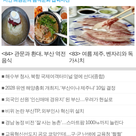
<84> 관문과 환대, 부산 역전
<83> 여름 제주, 벤자리와 독
음식
가시치
■ 해수부 청사, 북항 국제여객터미널 옆에 선다(종합)
■ 2028 유엔 해양총회 개최지, ‘부산이냐 제주냐’ 10일 결정
■ 외국인 선원 ‘인신매매 경유지’ 된 부산…우려가 현실로
■ 비위 논란 부산TP, 외부인사 혁신위 설치
■ 경남 농정 비전 ‘잘 사는 농촌’…스마트팜 1000㏊까지 늘린다
■ 교육혁신선도지 공모 코앞인데…구·군 난색에 교육청 ‘쩔쩔’