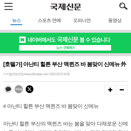
뉴스
스포츠·연예
오피니언
동영상
[호텔가] 아난티 힐튼 부산 맥퀸즈 바 봄맞이 신메뉴 外
디지털콘텐츠팀 inews@kookje.co.kr | 2022.03.23 19:26
# 아난티 힐튼 부산 맥퀸즈 바 봄맞이 신메뉴
아난티 힐튼 부산의 맥퀸즈 바는 봄을 맞아 다채로운 신메