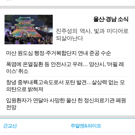
울산·경남 소식
진주성의 역사, 빛과 미디어로
되살아난다
마산 원도심 행정·주거복합단지 연내 준공 수순
폭염에 온열질환 등 안전사고 우려… 양산시, '어필 레
이스' 취소
창녕 중부내륙고속도로서 포탄 발견…살상력 없는 모
의탄으로 밝혀져
입원환자가 연달아 사망한 울산 한 정신의료기관 폐원
전망
근교산
주말엔&라이프