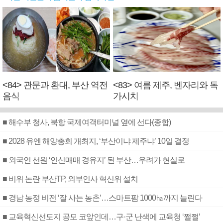
<84> 관문과 환대, 부산 역전
<83> 여름 제주, 벤자리와 독
음식
가시치
■ 해수부 청사, 북항 국제여객터미널 옆에 선다(종합)
■ 2028 유엔 해양총회 개최지, ‘부산이냐 제주냐’ 10일 결정
■ 외국인 선원 ‘인신매매 경유지’ 된 부산…우려가 현실로
■ 비위 논란 부산TP, 외부인사 혁신위 설치
■ 경남 농정 비전 ‘잘 사는 농촌’…스마트팜 1000㏊까지 늘린다
■ 교육혁신선도지 공모 코앞인데…구·군 난색에 교육청 ‘쩔쩔’