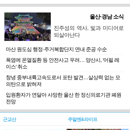
울산·경남 소식
진주성의 역사, 빛과 미디어로
되살아난다
마산 원도심 행정·주거복합단지 연내 준공 수순
폭염에 온열질환 등 안전사고 우려… 양산시, '어필 레
이스' 취소
창녕 중부내륙고속도로서 포탄 발견…살상력 없는 모
의탄으로 밝혀져
입원환자가 연달아 사망한 울산 한 정신의료기관 폐원
전망
근교산
주말엔&라이프