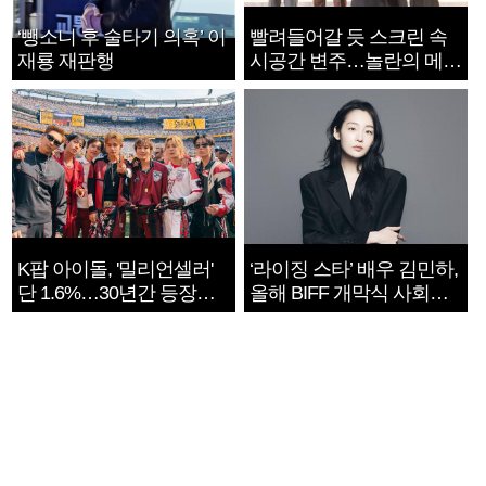
‘뺑소니 후 술타기 의혹’ 이
빨려들어갈 듯 스크린 속
재룡 재판행
시공간 변주…놀란의 메시
지는 ‘전쟁 속죄’
K팝 아이돌, '밀리언셀러'
‘라이징 스타’ 배우 김민하,
단 1.6%…30년간 등장
올해 BIFF 개막식 사회자
1182개팀 전수조사
확정