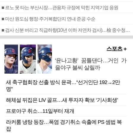
■ 르노 못 타는 부산시장…관용차 규정에 막힌 지역기업 응원
■ 마산 원도심 행정·주거복합단지 연내 준공 수순
■ 검사 신분 버리고 직급하향(10년 이하 저연차 검사)…檢 중수청행 기피
스포츠 +
‘윤나고황’ 꿈틀댄다…거인 가
을야구 불씨 살릴까
새 축구협회장 선출 방식 윤곽…“선거인단 192→2만
명”
해체설 뒤집은 LIV 골프…새 투자자 확보 ‘기사회생’
프로야구 취소…11일부터 재개
라커룸 냉탕 등장…폭염 경기취소 속출에 PS 셈법 복
잡