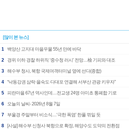
[많이 본 뉴스]
1
백양산 고지대 마을우물 55년 만에 바닥
2
경위 이하 경찰 하위직 ‘중수청 러시’ 전망…檢 기피와 대조
3
해수부 청사, 북항 국제여객터미널 옆에 선다(종합)
4
“낙동강권 삼락·을숙도·다대포 연결해 서부산 관광 키우자”
5
피란마을 67년 역사인데…전교생 24명 아미초 통폐합 기로
6
오늘의 날씨- 2026년 8월 7일
7
부울경 주말부터 비소식…‘극한 폭염’ 한풀 꺾일 듯
8
[사설] 해수부 신청사 북항으로 확정, 해양수도 도약의 전환점