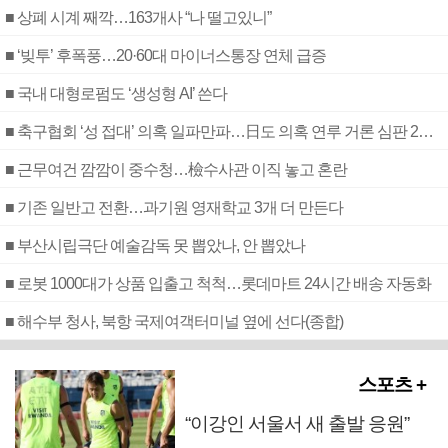
■ 상폐 시계 째깍…163개사 “나 떨고있니”
■ ‘빚투’ 후폭풍…20·60대 마이너스통장 연체 급증
■ 국내 대형로펌도 ‘생성형 AI’ 쓴다
■ 축구협회 ‘성 접대’ 의혹 일파만파…日도 의혹 연루 거론 심판 2명 조사
■ 근무여건 깜깜이 중수청…檢수사관 이직 놓고 혼란
■ 기존 일반고 전환…과기원 영재학교 3개 더 만든다
■ 부산시립극단 예술감독 못 뽑았나, 안 뽑았나
■ 로봇 1000대가 상품 입출고 척척…롯데마트 24시간 배송 자동화
■ 해수부 청사, 북항 국제여객터미널 옆에 선다(종합)
스포츠 +
“이강인 서울서 새 출발 응원”