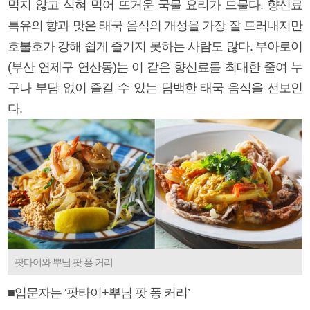
먹지 않고 식혀 먹어 뜨거운 국물 요리가 드물다. 향신료
특유의 향과 맛은 태국 음식의 개성을 가장 잘 드러내지만
호불호가 강해 쉽게 즐기지 못하는 사람도 많다. 부아로이
(부산 연제구 연산동)는 이 같은 향신료를 최대한 줄여 누
구나 부담 없이 즐길 수 있는 담백한 태국 음식을 선보인
다.
팟타이와 뿌님 팟 퐁 커리
■입문자는 ‘팟타이+뿌님 팟 퐁 커리’