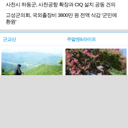
사천시 하동군, 사천공항 확장과 CIQ 설치 공동 건의
고성군의회, 국외출장비 3800만 원 전액 삭감 '군민에
환원'
근교산
주말엔&라이프
근교산&그너머…상주·문경
폭염보다 더 뜨거워라…100
청화산~시루봉
일을 붉게 불태울 ‘선비정신’
피었네
PC버전
엑스
페이스북
Copyright ⓒ 2015 All rights reserved by 국제신문