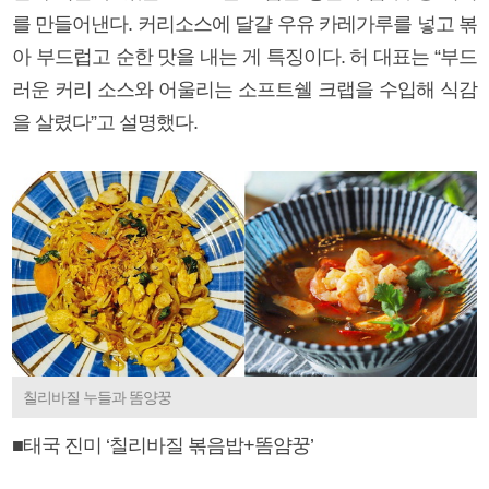
를 만들어낸다. 커리소스에 달걀 우유 카레가루를 넣고 볶
아 부드럽고 순한 맛을 내는 게 특징이다. 허 대표는 “부드
러운 커리 소스와 어울리는 소프트쉘 크랩을 수입해 식감
을 살렸다”고 설명했다.
칠리바질 누들과 똠양꿍
■태국 진미 ‘칠리바질 볶음밥+똠얌꿍’