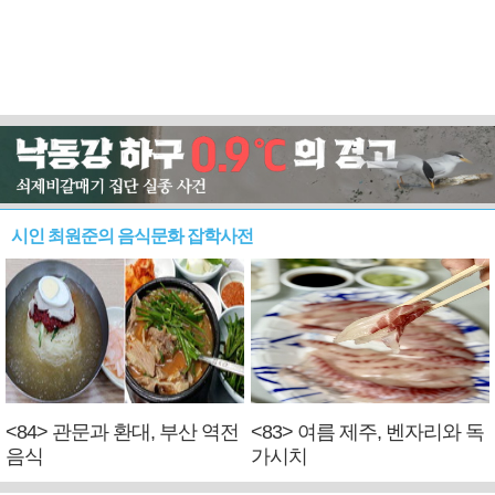
시인 최원준의 음식문화 잡학사전
<84> 관문과 환대, 부산 역전
<83> 여름 제주, 벤자리와 독
음식
가시치