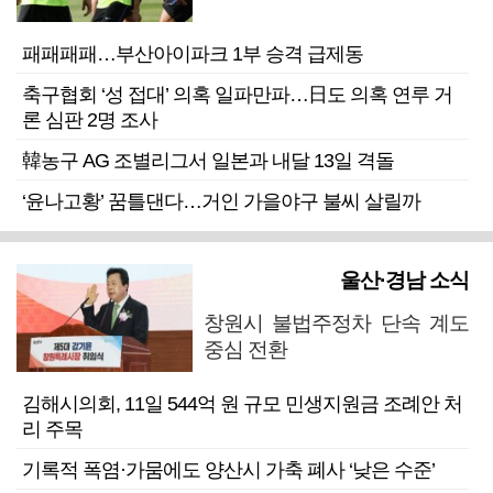
패패패패…부산아이파크 1부 승격 급제동
축구협회 ‘성 접대’ 의혹 일파만파…日도 의혹 연루 거
론 심판 2명 조사
韓농구 AG 조별리그서 일본과 내달 13일 격돌
‘윤나고황’ 꿈틀댄다…거인 가을야구 불씨 살릴까
울산·경남 소식
창원시 불법주정차 단속 계도
중심 전환
김해시의회, 11일 544억 원 규모 민생지원금 조례안 처
리 주목
기록적 폭염·가뭄에도 양산시 가축 폐사 ‘낮은 수준’