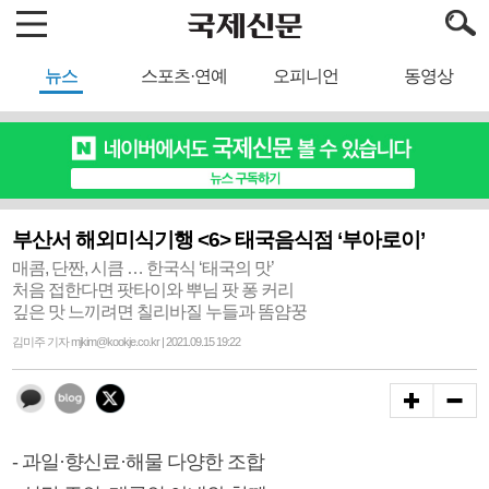
뉴스
스포츠·연예
오피니언
동영상
부산서 해외미식기행 <6> 태국음식점 ‘부아로이’
매콤, 단짠, 시큼 … 한국식 ‘태국의 맛’
처음 접한다면 팟타이와 뿌님 팟 퐁 커리
깊은 맛 느끼려면 칠리바질 누들과 똠얌꿍
김미주 기자 mjkim@kookje.co.kr | 2021.09.15 19:22
- 과일·향신료·해물 다양한 조합