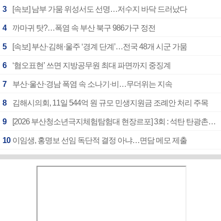
3
[속보] 남부 가뭄 위성서도 선명…저수지 바닥 드러났다
4
까마귀 탓?…폭염 속 부산 북구 986가구 정전
5
[속보] 부산·김해·울주 ‘경계 단계’…전국 48개 시군 가뭄
6
‘혐오표현’ 쓰면 지방공무원 최대 파면까지 중징계
7
부산·울산·경남 폭염 속 소나기·비…무더위는 지속
8
김해시의회, 11일 544억 원 규모 민생지원금 조례안 처리 주목
9
[2026 부산청소년극지체험탐험대 현장르포] 3회 : 석탄 탄광촌에서 북극 연구의 중심지로
10
이임생, 홍명보 선임 독단적 결정 아냐…면담 메모 제출