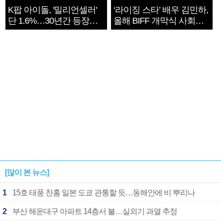
K팝 아이돌, '밀리언셀러'
‘라이징 스타’ 배우 김민하,
단 1.6%…30년간 등장
올해 BIFF 개막식 사회자
1182개팀 전수조사
확정
[많이 본 뉴스]
1
15호 태풍 찬홈 일본 도쿄 관통할 듯…동해안에 비 뿌리나
2
부산 해운대구 아파트 14층서 불…실외기 과열 추정