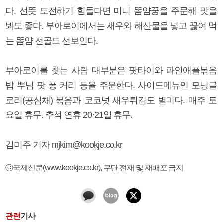
다. 선뜻 도전하기 힘들다면 미니 똠얌꿍을 주문해 맛을
봐도 좋다. 부아로이에서는 새우와 해산물을 넣고 끓여 먹
는 똠얌 전골도 선보인다.
부아로이를 찾는 사람 대부분은 팟타이와 파인애플볶음
밥 뿌님 팟 퐁 커리 등을 주문한다. 사이드메뉴인 모닝글
로리(공심채) 볶음과 코코넛 새우튀김도 별미다. 매주 토
요일 휴무. 추석 연휴 20·21일 휴무.
김미주 기자 mjkim@kookje.co.kr
ⓒ국제신문(www.kookje.co.kr), 무단 전재 및 재배포 금지
관련
기사