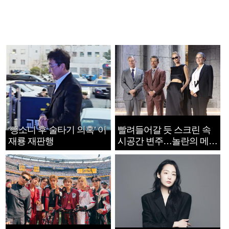
‘뺑소니 후 술타기 의혹’ 이
빨려들어갈 듯 스크린 속
재룡 재판행
시공간 변주…놀란의 메시
지는 ‘전쟁 속죄’