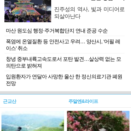
진주성의 역사, 빛과 미디어로
되살아난다
마산 원도심 행정·주거복합단지 연내 준공 수순
폭염에 온열질환 등 안전사고 우려… 양산시, '어필 레
이스' 취소
창녕 중부내륙고속도로서 포탄 발견…살상력 없는 모
의탄으로 밝혀져
입원환자가 연달아 사망한 울산 한 정신의료기관 폐원
전망
근교산
주말엔&라이프