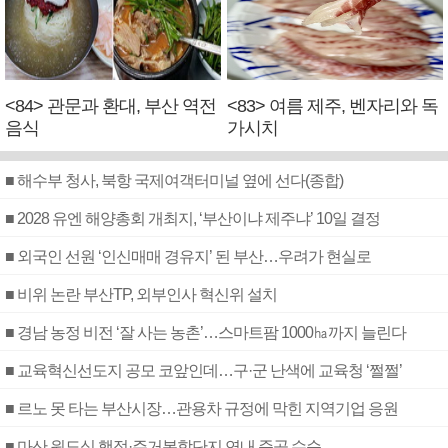
<84> 관문과 환대, 부산 역전
<83> 여름 제주, 벤자리와 독
음식
가시치
■ 해수부 청사, 북항 국제여객터미널 옆에 선다(종합)
■ 2028 유엔 해양총회 개최지, ‘부산이냐 제주냐’ 10일 결정
■ 외국인 선원 ‘인신매매 경유지’ 된 부산…우려가 현실로
■ 비위 논란 부산TP, 외부인사 혁신위 설치
■ 경남 농정 비전 ‘잘 사는 농촌’…스마트팜 1000㏊까지 늘린다
■ 교육혁신선도지 공모 코앞인데…구·군 난색에 교육청 ‘쩔쩔’
■ 르노 못 타는 부산시장…관용차 규정에 막힌 지역기업 응원
■ 마산 원도심 행정·주거복합단지 연내 준공 수순