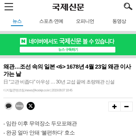
뉴스
스포츠·연예
오피니언
동영상
왜관…조선 속의 일본 <6> 1678년 4월 23일 왜관 이사
가는 날
日 “고관 비좁다” 아우성 … 30년 교섭 끝에 초량왜관 신설
디지털콘텐츠팀 inews@kookje.co.kr | 2019.08.07 18:45
- 임란 이후 무역장소 두모포왜관
- 완공 얼마 안돼 ‘불편하다’ 호소