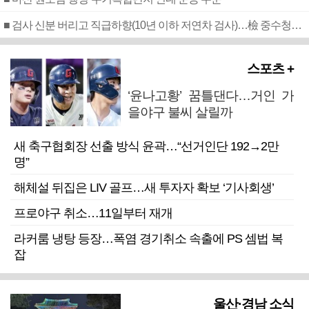
■ 검사 신분 버리고 직급하향(10년 이하 저연차 검사)…檢 중수청행 기피
스포츠 +
‘윤나고황’ 꿈틀댄다…거인 가
을야구 불씨 살릴까
새 축구협회장 선출 방식 윤곽…“선거인단 192→2만
명”
해체설 뒤집은 LIV 골프…새 투자자 확보 ‘기사회생’
프로야구 취소…11일부터 재개
라커룸 냉탕 등장…폭염 경기취소 속출에 PS 셈법 복
잡
울산·경남 소식