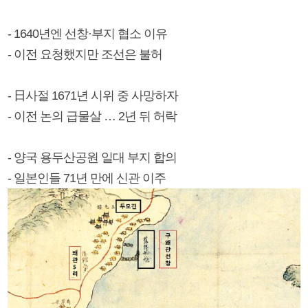
- 1640년엔 선창·부지 협소 이유
- 이전 요청했지만 조선은 불허
- 日사절 1671년 시위 중 사망하자
- 이전 논의 급물살 … 2년 뒤 허락
- 양국 용두산공원 일대 부지 합의
- 일본인들 71년 만에 신관 이주