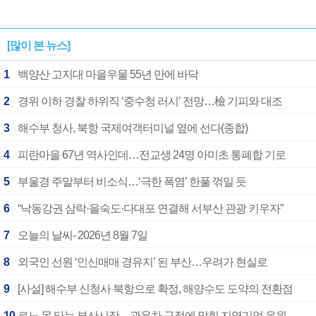
[많이 본 뉴스]
1
백양산 고지대 마을우물 55년 만에 바닥
2
경위 이하 경찰 하위직 ‘중수청 러시’ 전망…檢 기피와 대조
3
해수부 청사, 북항 국제여객터미널 옆에 선다(종합)
4
피란마을 67년 역사인데…전교생 24명 아미초 통폐합 기로
5
부울경 주말부터 비소식…‘극한 폭염’ 한풀 꺾일 듯
6
“낙동강권 삼락·을숙도·다대포 연결해 서부산 관광 키우자”
7
오늘의 날씨- 2026년 8월 7일
8
외국인 선원 ‘인신매매 경유지’ 된 부산…우려가 현실로
9
[사설] 해수부 신청사 북항으로 확정, 해양수도 도약의 전환점
10
르노 못 타는 부산시장…관용차 규정에 막힌 지역기업 응원