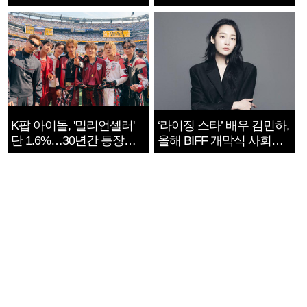
지는 ‘전쟁 속죄’
K팝 아이돌, '밀리언셀러'
‘라이징 스타’ 배우 김민하,
단 1.6%…30년간 등장
올해 BIFF 개막식 사회자
1182개팀 전수조사
확정