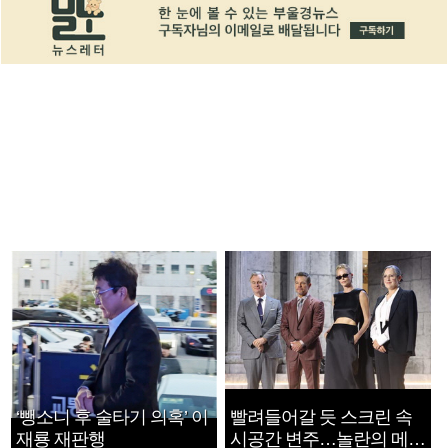
‘뺑소니 후 술타기 의혹’ 이
빨려들어갈 듯 스크린 속
재룡 재판행
시공간 변주…놀란의 메시