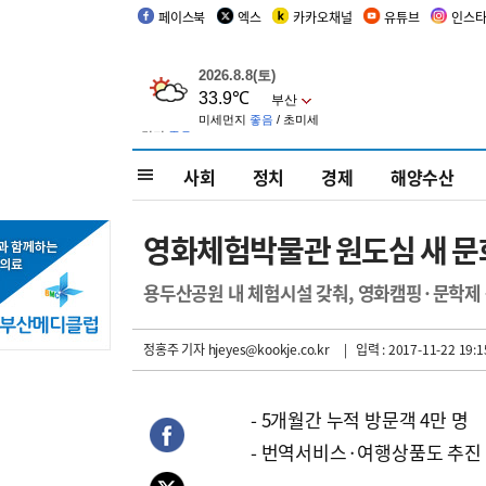
페이스북
엑스
카카오채널
유튜브
인스
사회
정치
경제
해양수산
영화체험박물관 원도심 새 문
용두산공원 내 체험시설 갖춰, 영화캠핑·문학제 
정홍주 기자
hjeyes@kookje.co.kr
| 입력 : 2017-11-22 19:1
- 5개월간 누적 방문객 4만 명
- 번역서비스·여행상품도 추진