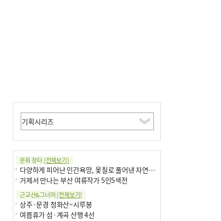
문화 장터
[전체보기]
다양하게 피어난 인간욕망, 옻칠로 풀어낸 자연의 이치
거제서 만나는 부산 여류작가 5인5색전
근교산&그너머
[전체보기]
상주·문경 청화산~시루봉
여름휴가 섬·계곡 산행 4선