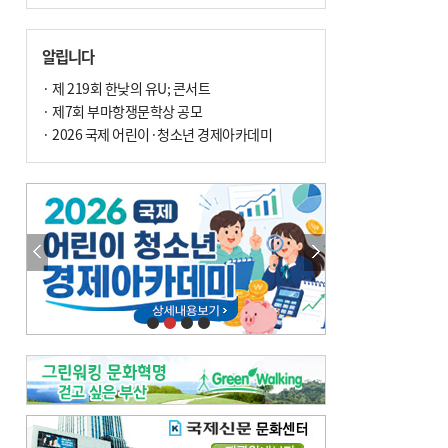
알립니다
· 제 219회 한낮의 유U; 콘서트
· 제7회 부마항쟁문학상 공모
· 2026 국제 어린이·청소년 경제아카데미