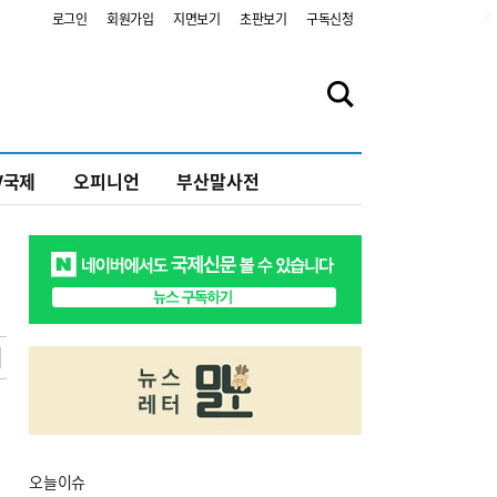
2
로그인
회원가입
지면보기
초판보기
구독신청
V국제
오피니언
부산말사전
오늘
이슈