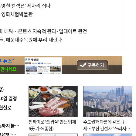
홍영철 컬렉션’ 제자리 잡나
한 영화체험박물관
영화 배워…콘텐츠 지속적 관리·업데이트 관건
들, 해운대수목원에 뿌리 내린다
합)
10일 결정
 현실로
짬짜미로 ‘金겹살’ 만든 업체
수도권과 다른데 같은 규
■ 경남 농정 비전 ‘잘 사는 농촌’…스마트팜 1000㏊까지 늘린다
6곳 기소(종합)
제…부산 건설사 “쓰러지기
■ 교육혁신선도지 공모 코앞인데…구·군 난색에 교육청 ‘쩔쩔’
직전”