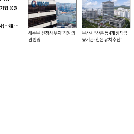
역기업 응원
■ 검사 신분 버리고 직급하향(10년 이하 저연차 검사)…檢 중수청행 기피
해수부 ‘신청사 부지’ 직원 의
부산시 “산은 등 4개 정책금
견 반영
융기관·한은 유치 추진”