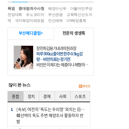
폭염
중대범죄수사청
해양수산부
더불어민주당
전당대회
르노코리아
부산관광
교육혁신선도지
역
극지해양미래포럼
인신매매
UN해양총회
부산메디클럽+
전문의 생생톡
장민희김용기내과의원과장
하루 500㎉ 줄이면 한주 0.5㎏ 감
량…비만치료는 장기전
비만은 이제 더는 체중이나 체형의 문
제가 아니다. 하나의 질병으로 인지
하고 치료와 관리를 해야 한다. 세계
보건기구(WHO)는 이미 1994년 비만
많이 본 뉴스
을 인류의 중요한
종합
정치
경제
사회
스포츠
1
[속보] 여전히 ‘독도는 우리땅’ 외치는 日…
韓선박이 독도 주변 해양조사 활동하자 반
발