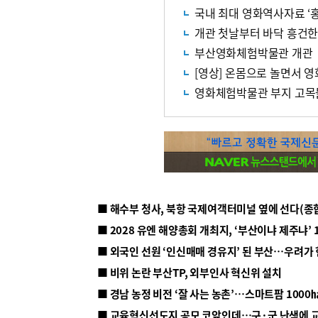
국내 최대 영화역사자료 ‘
개관 첫날부터 바닥 흥건
부산영화체험박물관 개관
[영상] 온몸으로 놀면서 
영화체험박물관 부지 고목
■ 해수부 청사, 북항 국제여객터미널 옆에 선다(종
■ 2028 유엔 해양총회 개최지, ‘부산이냐 제주냐’ 
■ 외국인 선원 ‘인신매매 경유지’ 된 부산…우려가
■ 비위 논란 부산TP, 외부인사 혁신위 설치