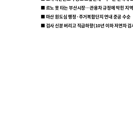
■ 르노 못 타는 부산시장…관용차 규정에 막힌 지
■ 마산 원도심 행정·주거복합단지 연내 준공 수순