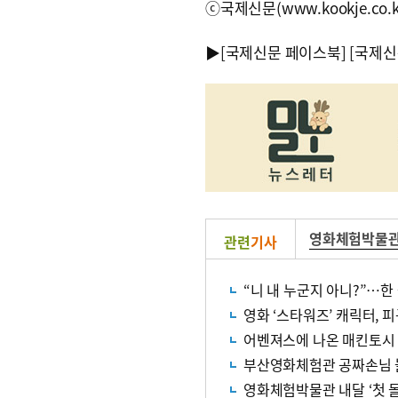
ⓒ국제신문(www.kookje.co.
▶
[국제신문 페이스북]
[국제신
영화체험박물
관련
기사
“니 내 누군지 아니?”…한
영화 ‘스타워즈’ 캐릭터, 
어벤져스에 나온 매킨토시 
부산영화체험관 공짜손님 
영화체험박물관 내달 ‘첫 