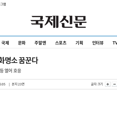
타그램
국제
문화
주말엔
스포츠
기획
인터뷰
T
화명소 꿈꾼다
등 열어 호응
5:05
| 본지 23면
글자 크기