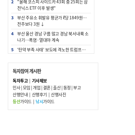
2
"올해 코스피 사이드카 43회 중 25회는 삼
전닉스 ETF 이후 발생"
3
부산 주유소 휘발유 평균가 ℓ당 1849원…
전주보다 3원 ↓
4
부산 울산 경남 구름 많고 경남 북서내륙 소
나기…폭염·열대야 계속
5
‘탄약 부족 사태’ 보도에 격노한 트럼프…
군사기밀 유출자 색출 지시
6
부산 앞바다에 기름 425ℓ 유출한 러시아 화
독자참여 게시판
물선 적발
독자투고
|
기사제보
7
백양산 고지대 마을우물 55년 만에 바닥
인사
|
모임
|
개업
|
결혼
|
출산
|
동정
|
부고
8
경위 이하 경찰 하위직 ‘중수청 러시’ 전
산행안내
|
산행후기
|
산행사진
망…檢 기피와 대조
등산
가이드
|
낚시
가이드
9
해수부 청사, 북항 국제여객터미널 옆에 선
다(종합)
10
피란마을 67년 역사인데…전교생 24명 아
미초 통폐합 기로