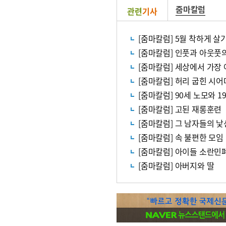
줌마칼럼
관련
기사
[줌마칼럼] 5월 착하게 살
[줌마칼럼] 인풋과 아웃풋의
[줌마칼럼] 세상에서 가장
[줌마칼럼] 허리 굽힌 시
[줌마칼럼] 90세 노모와 
[줌마칼럼] 고된 재롱훈련
[줌마칼럼] 그 남자들의 낯
[줌마칼럼] 속 불편한 모임
[줌마칼럼] 아이들 소란민
[줌마칼럼] 아버지와 딸