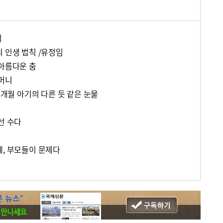
기
 인생 법칙 /유정임
 아름다운 춤
어머니
19개월 아기의 다른 듯 같은 눈물
선 수다
폐, 부모들이 문제다