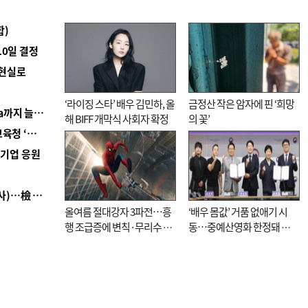
합)
10일 결정
 현실로
‘라이징 스타’ 배우 김민하, 올
금정산 작은 암자에 핀 ‘희망
■ 경남 농정 비전 ‘잘 사는 농촌’…스마트팜 1000㏊까지 늘린다
해 BIFF 개막식 사회자 확정
의 꽃’
■ 교육혁신선도지 공모 코앞인데…구·군 난색에 교육청 ‘쩔쩔’
역기업 응원
■ 검사 신분 버리고 직급하향(10년 이하 저연차 검사)…檢 중수청행 기피
올여름 절대강자 3파전…흥
‘배우 몸값’ 거품 없애기 시
행 조급증에 변칙·무리수 마
동…중예산영화 한정돼 실
케팅도
효성 의문도