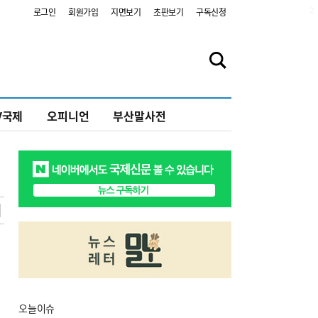
2
로그인
회원가입
지면보기
초판보기
구독신청
V국제
오피니언
부산말사전
오늘
이슈