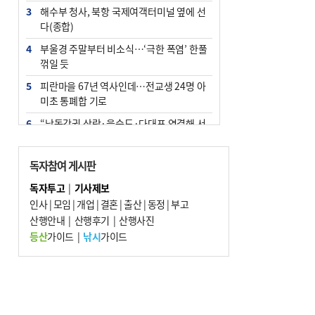
3
해수부 청사, 북항 국제여객터미널 옆에 선
다(종합)
4
부울경 주말부터 비소식…‘극한 폭염’ 한풀
꺾일 듯
5
피란마을 67년 역사인데…전교생 24명 아
미초 통폐합 기로
6
“낙동강권 삼락·을숙도·다대포 연결해 서
부산 관광 키우자”
7
오늘의 날씨- 2026년 8월 7일
독자참여 게시판
8
외국인 선원 ‘인신매매 경유지’ 된 부산…
독자투고
|
기사제보
우려가 현실로
인사
|
모임
|
개업
|
결혼
|
출산
|
동정
|
부고
9
산행안내
[사설] 해수부 신청사 북항으로 확정, 해양
|
산행후기
|
산행사진
수도 도약의 전환점
등산
가이드
|
낚시
가이드
10
르노 못 타는 부산시장…관용차 규정에 막
힌 지역기업 응원