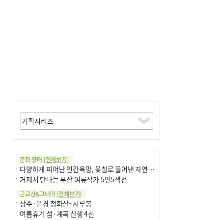
문화 장터
[전체보기]
다양하게 피어난 인간욕망, 옻칠로 풀어낸 자연의 이치
거제서 만나는 부산 여류작가 5인5색전
근교산&그너머
[전체보기]
상주·문경 청화산~시루봉
여름휴가 섬·계곡 산행 4선