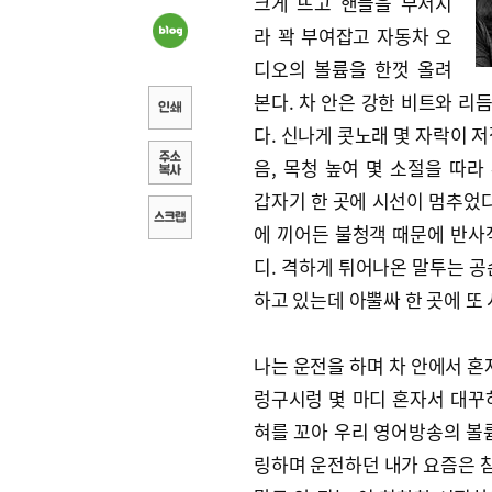
크게 뜨고 핸들을 부서지
라 꽉 부여잡고 자동차 오
디오의 볼륨을 한껏 올려
본다. 차 안은 강한 비트와 리
다. 신나게 콧노래 몇 자락이 저
음, 목청 높여 몇 소절을 따라
갑자기 한 곳에 시선이 멈추었다.
에 끼어든 불청객 때문에 반사
디. 격하게 튀어나온 말투는 공
하고 있는데 아뿔싸 한 곳에 또
나는 운전을 하며 차 안에서 혼
렁구시렁 몇 마디 혼자서 대꾸
혀를 꼬아 우리 영어방송의 볼
링하며 운전하던 내가 요즘은 참