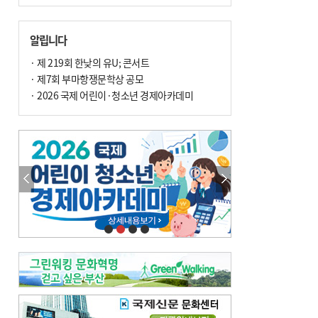
알립니다
· 제 219회 한낮의 유U; 콘서트
· 제7회 부마항쟁문학상 공모
· 2026 국제 어린이·청소년 경제아카데미