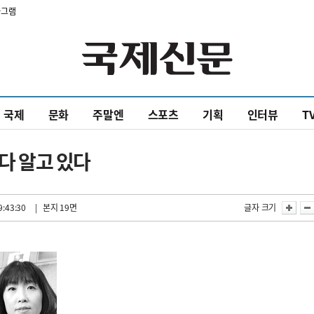
타그램
국제
문화
주말엔
스포츠
기획
인터뷰
T
 다 알고 있다
9:43:30
| 본지 19면
글자 크기