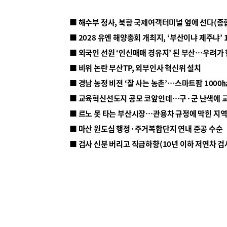
■ 해수부 청사, 북항 국제여객터미널 옆에 선다(종
■ 2028 유엔 해양총회 개최지, ‘부산이냐 제주냐’ 
■ 외국인 선원 ‘인신매매 경유지’ 된 부산…우려가
■ 비위 논란 부산TP, 외부인사 혁신위 설치
■ 르노 못 타는 부산시장…관용차 규정에 막힌 지
■ 마산 원도심 행정·주거복합단지 연내 준공 수순