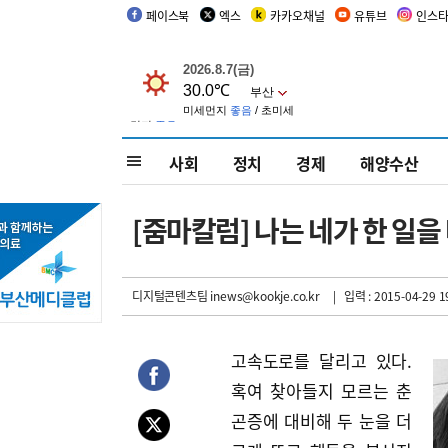
페이스북
엑스
카카오채널
유튜브
인스
사회
정치
경제
해양수산
[줌마칼럼] 나는 네가 한 일을
디지털콘텐츠팀 inews@kookje.co.kr
| 입력 : 2015-04-29 1
고속도로를 달리고 있다.
혹여 찾아들지 모르는 춘
곤증에 대비해 두 눈을 더