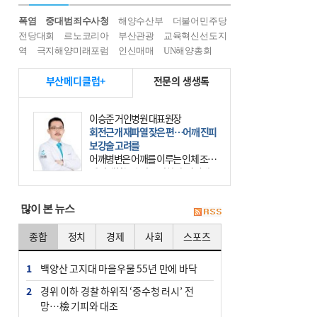
폭염
중대범죄수사청
해양수산부
더불어민주당
전당대회
르노코리아
부산관광
교육혁신선도지
역
극지해양미래포럼
인신매매
UN해양총회
부산메디클럽+
전문의 생생톡
이승준 거인병원 대표원장
회전근개 재파열 잦은 편…어깨 진피
보강술 고려를
어깨병변은 어깨를 이루는 인체 조직
에 발생하는 손상을 말한다. 여기에
는 오십견과 회전근개 증후군, 어깨
의 석회성 힘줄염 등이 있다. 국민건
많이 본 뉴스
강보험에 의하면 어깨병변
종합
정치
경제
사회
스포츠
1
백양산 고지대 마을우물 55년 만에 바닥
2
경위 이하 경찰 하위직 ‘중수청 러시’ 전
망…檢 기피와 대조