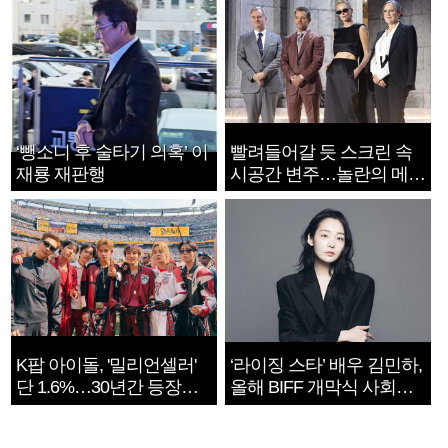
‘뺑소니 후 술타기 의혹’ 이
빨려들어갈 듯 스크린 속
재룡 재판행
시공간 변주…놀란의 메시
지는 ‘전쟁 속죄’
K팝 아이돌, '밀리언셀러'
‘라이징 스타’ 배우 김민하,
단 1.6%…30년간 등장
올해 BIFF 개막식 사회자
1182개팀 전수조사
확정