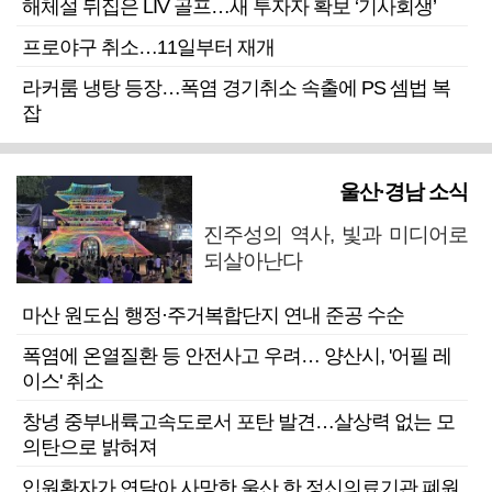
해체설 뒤집은 LIV 골프…새 투자자 확보 ‘기사회생’
프로야구 취소…11일부터 재개
라커룸 냉탕 등장…폭염 경기취소 속출에 PS 셈법 복
잡
울산·경남 소식
진주성의 역사, 빛과 미디어로
되살아난다
마산 원도심 행정·주거복합단지 연내 준공 수순
폭염에 온열질환 등 안전사고 우려… 양산시, '어필 레
이스' 취소
창녕 중부내륙고속도로서 포탄 발견…살상력 없는 모
의탄으로 밝혀져
입원환자가 연달아 사망한 울산 한 정신의료기관 폐원