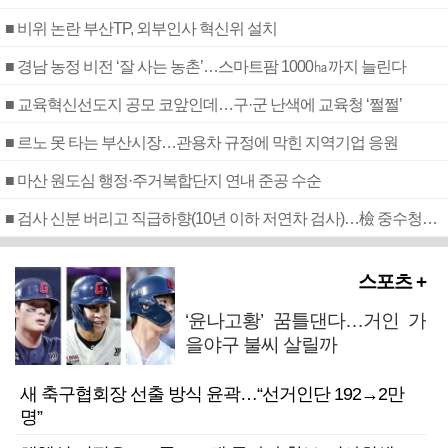
■ 비위 논란 부산TP, 외부인사 혁신위 설치
■ 경남 농정 비전 ‘잘 사는 농촌’…스마트팜 1000㏊까지 늘린다
■ 교육혁신선도지 공모 코앞인데…구·군 난색에 교육청 ‘쩔쩔’
■ 르노 못 타는 부산시장…관용차 규정에 막힌 지역기업 응원
■ 마산 원도심 행정·주거복합단지 연내 준공 수순
■ 검사 신분 버리고 직급하향(10년 이하 저연차 검사)…檢 중수청행 기피
스포츠 +
‘윤나고황’ 꿈틀댄다…거인 가
을야구 불씨 살릴까
새 축구협회장 선출 방식 윤곽…“선거인단 192→2만
명”