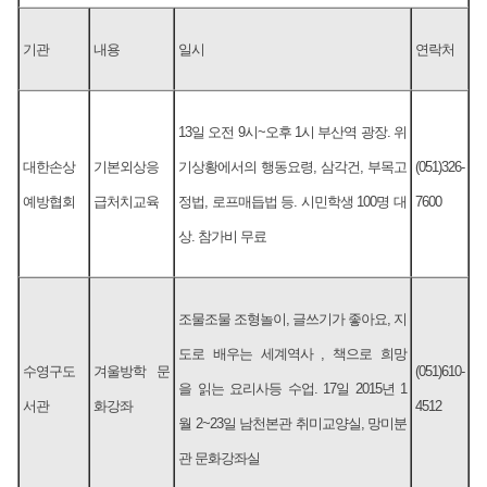
기관
내용
일시
연락처
13일 오전 9시~오후 1시 부산역 광장. 위
대한손상
기본외상응
기상황에서의 행동요령, 삼각건, 부목고
(051)326-
예방협회
급처치교육
정법, 로프매듭법 등. 시민학생 100명 대
7600
상. 참가비 무료
조물조물 조형놀이, 글쓰기가 좋아요, 지
도로 배우는 세계역사 , 책으로 희망
수영구도
겨울방학 문
(051)610-
을 읽는 요리사등 수업. 17일 2015년 1
서관
화강좌
4512
월 2~23일 남천본관 취미교양실, 망미분
관 문화강좌실