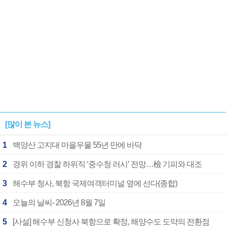
[많이 본 뉴스]
1
백양산 고지대 마을우물 55년 만에 바닥
2
경위 이하 경찰 하위직 ‘중수청 러시’ 전망…檢 기피와 대조
3
해수부 청사, 북항 국제여객터미널 옆에 선다(종합)
4
오늘의 날씨- 2026년 8월 7일
5
[사설] 해수부 신청사 북항으로 확정, 해양수도 도약의 전환점