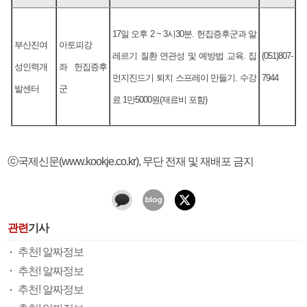
17일 오후 2 ~ 3시30분. 헌집증후군과 알
부산진여
아토피강
레르기 질환 연관성 및 예방법 교육. 집
(051)807-
성인력개
좌 헌집증후
먼지진드기 퇴치 스프레이 만들기. 수강
7944
발센터
군
료 1만5000원(재료비 포함)
ⓒ국제신문(www.kookje.co.kr), 무단 전재 및 재배포 금지
관련
기사
추천! 알짜정보
추천! 알짜정보
추천! 알짜정보