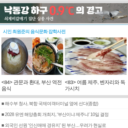
시인 최원준의 음식문화 잡학사전
<84> 관문과 환대, 부산 역전
<83> 여름 제주, 벤자리와 독
음식
가시치
■ 해수부 청사, 북항 국제여객터미널 옆에 선다(종합)
■ 2028 유엔 해양총회 개최지, ‘부산이냐 제주냐’ 10일 결정
■ 외국인 선원 ‘인신매매 경유지’ 된 부산…우려가 현실로