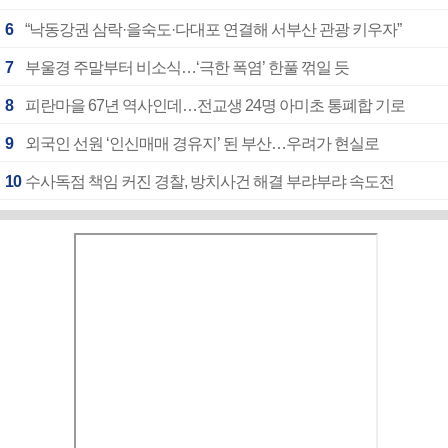
6
“낙동강권 삼락·을숙도·다대포 연결해 서부산 관광 키우자”
7
부울경 주말부터 비소식…‘극한 폭염’ 한풀 꺾일 듯
8
피란마을 67년 역사인데…전교생 24명 아미초 통폐합 기로
9
외국인 선원 ‘인신매매 경유지’ 된 부산…우려가 현실로
10
수사독점 책임 커진 경찰, 방치사건 해결 부랴부랴 속도전