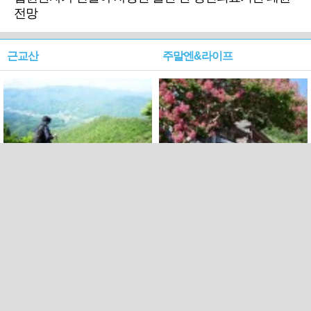
전망
근교산
주말엔&라이프
근교산&그너머…상주·문경
폭염보다 더 뜨거워라…100
청화산~시루봉
일을 붉게 불태울 ‘선비정신’
피었네
PC버전
엑스
페이스북
Copyright ⓒ 2015 All rights reserved by 국제신문