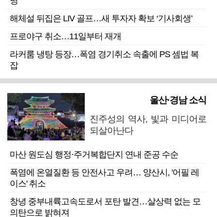
명”
해체설 뒤집은 LIV 골프…새 투자자 확보 ‘기사회생’
프로야구 취소…11일부터 재개
라커룸 냉탕 등장…폭염 경기취소 속출에 PS 셈법 복
잡
울산·경남 소식
진주성의 역사, 빛과 미디어로
되살아난다
마산 원도심 행정·주거복합단지 연내 준공 수순
폭염에 온열질환 등 안전사고 우려… 양산시, '어필 레
이스' 취소
창녕 중부내륙고속도로서 포탄 발견…살상력 없는 모
의탄으로 밝혀져