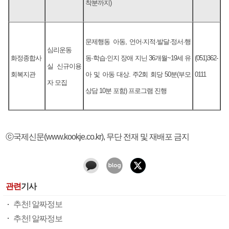
착분까지)
문제행동 아동, 언어·지적·발달·정서·행
심리운동
화정종합사
동·학습·인지 장애 지닌 36개월~19세 유
(051)362-
실 신규이용
회복지관
아 및 아동 대상. 주2회 회당 50분(부모
0111
자 모집
상담 10분 포함) 프로그램 진행
ⓒ국제신문(www.kookje.co.kr), 무단 전재 및 재배포 금지
관련
기사
추천! 알짜정보
추천! 알짜정보