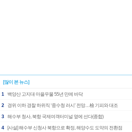
[많이 본 뉴스]
1
백양산 고지대 마을우물 55년 만에 바닥
2
경위 이하 경찰 하위직 ‘중수청 러시’ 전망…檢 기피와 대조
3
해수부 청사, 북항 국제여객터미널 옆에 선다(종합)
4
[사설] 해수부 신청사 북항으로 확정, 해양수도 도약의 전환점