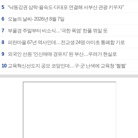
5
“낙동강권 삼락·을숙도·다대포 연결해 서부산 관광 키우자”
6
오늘의 날씨- 2026년 8월 7일
7
부울경 주말부터 비소식…‘극한 폭염’ 한풀 꺾일 듯
8
피란마을 67년 역사인데…전교생 24명 아미초 통폐합 기로
9
외국인 선원 ‘인신매매 경유지’ 된 부산…우려가 현실로
10
교육혁신선도지 공모 코앞인데…구·군 난색에 교육청 ‘쩔쩔’