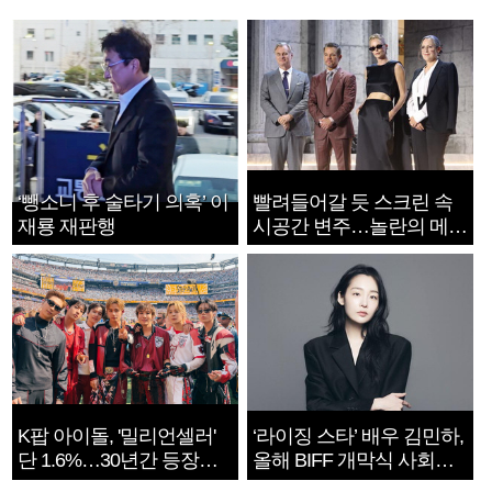
‘뺑소니 후 술타기 의혹’ 이
빨려들어갈 듯 스크린 속
재룡 재판행
시공간 변주…놀란의 메시
지는 ‘전쟁 속죄’
K팝 아이돌, '밀리언셀러'
‘라이징 스타’ 배우 김민하,
단 1.6%…30년간 등장
올해 BIFF 개막식 사회자
1182개팀 전수조사
확정