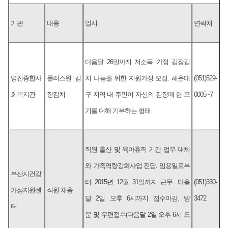
기관
내용
일시
연락처
다음달 26일까지 저소득 가정 김장김
영진종합사
플러스원 김
치 나눔을 위한 지원가정 모집. 해운대
(051)529-
회복지관
장김치
구 지역 내 주민이 자신의 김장때 한 포
0005~7
기를 더해 기부하는 형태
직원 출산 및 육아휴직 기간 업무 대체
와 가족역량강화사업 전담. 임용일로부
부산시건강
터 2015년 12월 31일까지 근무. 다음
(051)330-
가정지원센
직원 채용
달 2일 오후 6시까지 접수마감. 방
3472
터
문 및 우편접수(다음달 2일 오후 6시 도