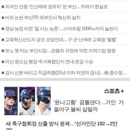
■ 외국인 선원 ‘인신매매 경유지’ 된 부산…우려가 현실로
■ 비위 논란 부산TP, 외부인사 혁신위 설치
■ 경남 농정 비전 ‘잘 사는 농촌’…스마트팜 1000㏊까지 늘린다
■ 교육혁신선도지 공모 코앞인데…구·군 난색에 교육청 ‘쩔쩔’
■ 르노 못 타는 부산시장…관용차 규정에 막힌 지역기업 응원
■ 마산 원도심 행정·주거복합단지 연내 준공 수순
■ 검사 신분 버리고 직급하향(10년 이하 저연차 검사)…檢 중수청행 기피
스포츠 +
‘윤나고황’ 꿈틀댄다…거인 가
을야구 불씨 살릴까
새 축구협회장 선출 방식 윤곽…“선거인단 192→2만