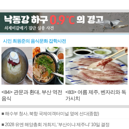
시인 최원준의 음식문화 잡학사전
<84> 관문과 환대, 부산 역전
<83> 여름 제주, 벤자리와 독
음식
가시치
■ 해수부 청사, 북항 국제여객터미널 옆에 선다(종합)
■ 2028 유엔 해양총회 개최지, ‘부산이냐 제주냐’ 10일 결정