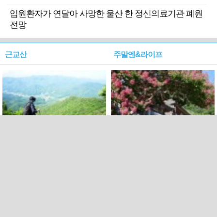
입원환자가 연달아 사망한 울산 한 정신의료기관 폐원
전망
근교산
주말엔&라이프
근교산&그너머…상주·문경
폭염보다 더 뜨거워라…100
청화산~시루봉
일을 붉게 불태울 ‘선비정신’
피었네
PC버전
엑스
페이스북
Copyright ⓒ 2015 All rights reserved by 국제신문