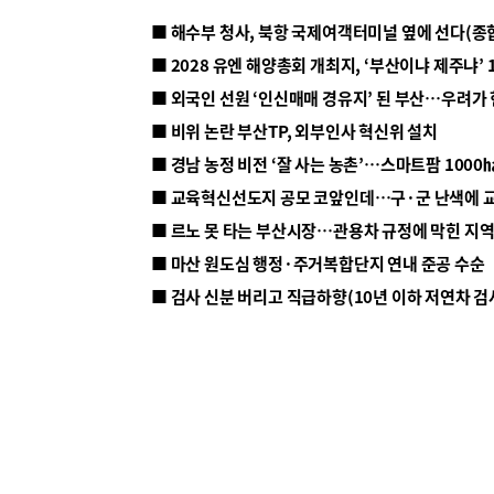
■ 해수부 청사, 북항 국제여객터미널 옆에 선다(종
■ 2028 유엔 해양총회 개최지, ‘부산이냐 제주냐’ 
■ 외국인 선원 ‘인신매매 경유지’ 된 부산…우려가
■ 비위 논란 부산TP, 외부인사 혁신위 설치
■ 르노 못 타는 부산시장…관용차 규정에 막힌 지
■ 마산 원도심 행정·주거복합단지 연내 준공 수순