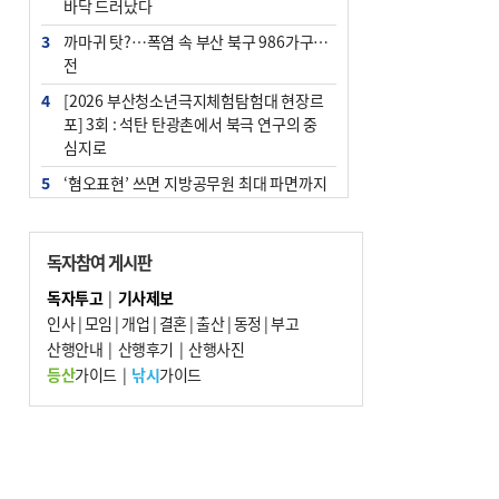
바닥 드러났다
3
까마귀 탓?…폭염 속 부산 북구 986가구 정
전
4
[2026 부산청소년극지체험탐험대 현장르
포] 3회 : 석탄 탄광촌에서 북극 연구의 중
심지로
5
‘혐오표현’ 쓰면 지방공무원 최대 파면까지
중징계
6
이임생, 홍명보 선임 독단적 결정 아냐…면
독자참여 게시판
담 메모 제출
독자투고
|
기사제보
7
[속보] 부산·김해·울주 ‘경계 단계’…전국
인사
|
모임
|
개업
|
결혼
|
출산
|
동정
|
부고
48개 시군 가뭄
산행안내
|
산행후기
|
산행사진
8
부산·울산·경남 폭염 속 소나기·비…무더
등산
가이드
|
낚시
가이드
위는 지속
9
경찰가족 관련 사건 45건…그동안 파악조
차 안해
10
홈플 사태에 2분기 대형마트 판매 9.4%