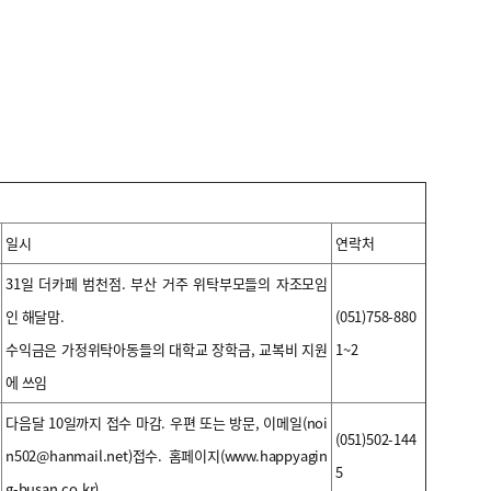
일시
연락처
31일 더카페 범천점. 부산 거주 위탁부모들의 자조모임
인 해달맘.
(051)758-880
수익금은 가정위탁아동들의 대학교 장학금, 교복비 지원
1~2
에 쓰임
다음달 10일까지 접수 마감. 우편 또는 방문, 이메일(noi
(051)502-144
n502@hanmail.net)접수. 홈페이지(www.happyagin
5
g-busan.co.kr)