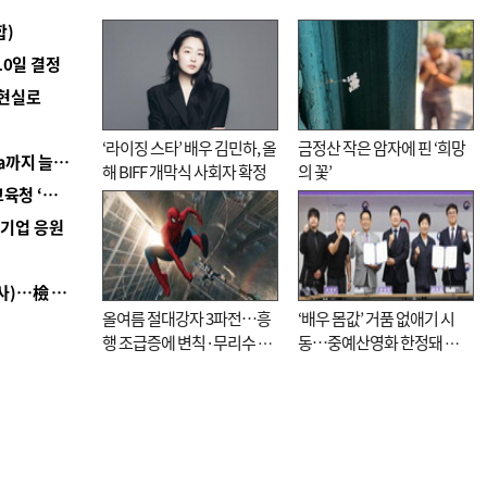
합)
10일 결정
 현실로
‘라이징 스타’ 배우 김민하, 올
금정산 작은 암자에 핀 ‘희망
■ 경남 농정 비전 ‘잘 사는 농촌’…스마트팜 1000㏊까지 늘린다
해 BIFF 개막식 사회자 확정
의 꽃’
■ 교육혁신선도지 공모 코앞인데…구·군 난색에 교육청 ‘쩔쩔’
역기업 응원
■ 검사 신분 버리고 직급하향(10년 이하 저연차 검사)…檢 중수청행 기피
올여름 절대강자 3파전…흥
‘배우 몸값’ 거품 없애기 시
행 조급증에 변칙·무리수 마
동…중예산영화 한정돼 실
케팅도
효성 의문도