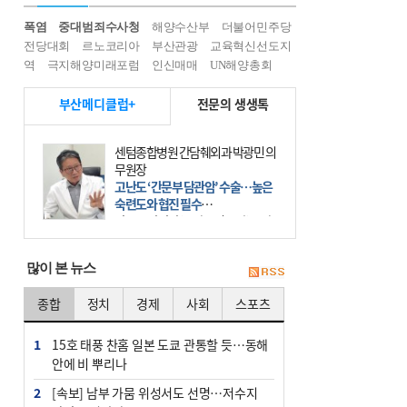
폭염
중대범죄수사청
해양수산부
더불어민주당
전당대회
르노코리아
부산관광
교육혁신선도지
역
극지해양미래포럼
인신매매
UN해양총회
부산메디클럽+
전문의 생생톡
센텀종합병원 간담췌외과 박광민 의
무원장
고난도 ‘간문부 담관암’ 수술…높은
숙련도와 협진 필수
간문부 담관암(클라츠킨 종양)은 좌
우 간에서 나오는, 담관(담즙 배출 경
로)이 합쳐지는 부위인 ‘간문부(肝門
많이 본 뉴스
部)’에 생기는 악성 종양이다. 간동맥
문맥 림프절 담
종합
정치
경제
사회
스포츠
1
15호 태풍 찬홈 일본 도쿄 관통할 듯…동해
안에 비 뿌리나
2
[속보] 남부 가뭄 위성서도 선명…저수지