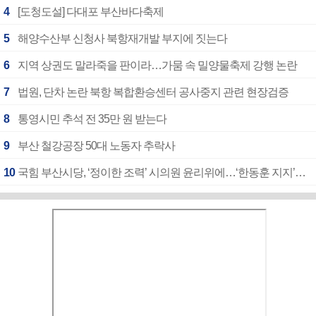
4
[도청도설] 다대포 부산바다축제
5
해양수산부 신청사 북항재개발 부지에 짓는다
6
지역 상권도 말라죽을 판이라…가뭄 속 밀양물축제 강행 논란
7
법원, 단차 논란 북항 복합환승센터 공사중지 관련 현장검증
8
통영시민 추석 전 35만 원 받는다
9
부산 철강공장 50대 노동자 추락사
10
국힘 부산시당, ‘정이한 조력’ 시의원 윤리위에…‘한동훈 지지’도 신고접수