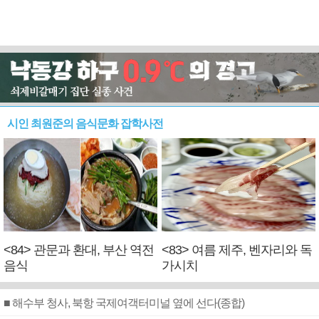
시인 최원준의 음식문화 잡학사전
<84> 관문과 환대, 부산 역전
<83> 여름 제주, 벤자리와 독
음식
가시치
■ 해수부 청사, 북항 국제여객터미널 옆에 선다(종합)