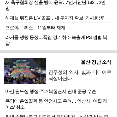
새 축구협회장 선출 방식 윤곽…“선거인단 192→2만
명”
해체설 뒤집은 LIV 골프…새 투자자 확보 ‘기사회생’
프로야구 취소…11일부터 재개
라커룸 냉탕 등장…폭염 경기취소 속출에 PS 셈법 복
잡
울산·경남 소식
진주성의 역사, 빛과 미디어로
되살아난다
마산 원도심 행정·주거복합단지 연내 준공 수순
폭염에 온열질환 등 안전사고 우려… 양산시, '어필 레
이스' 취소
창녕 중부내륙고속도로서 포탄 발견…살상력 없는 모