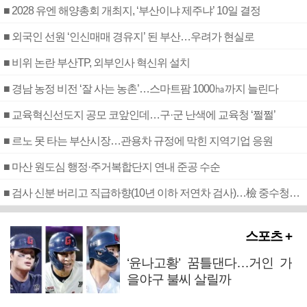
■ 2028 유엔 해양총회 개최지, ‘부산이냐 제주냐’ 10일 결정
■ 외국인 선원 ‘인신매매 경유지’ 된 부산…우려가 현실로
■ 비위 논란 부산TP, 외부인사 혁신위 설치
■ 경남 농정 비전 ‘잘 사는 농촌’…스마트팜 1000㏊까지 늘린다
■ 교육혁신선도지 공모 코앞인데…구·군 난색에 교육청 ‘쩔쩔’
■ 르노 못 타는 부산시장…관용차 규정에 막힌 지역기업 응원
■ 마산 원도심 행정·주거복합단지 연내 준공 수순
■ 검사 신분 버리고 직급하향(10년 이하 저연차 검사)…檢 중수청행 기피
스포츠 +
‘윤나고황’ 꿈틀댄다…거인 가
을야구 불씨 살릴까