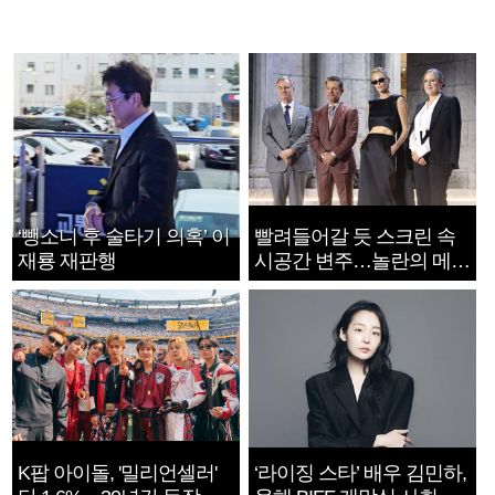
‘뺑소니 후 술타기 의혹’ 이
빨려들어갈 듯 스크린 속
재룡 재판행
시공간 변주…놀란의 메시
지는 ‘전쟁 속죄’
K팝 아이돌, '밀리언셀러'
‘라이징 스타’ 배우 김민하,