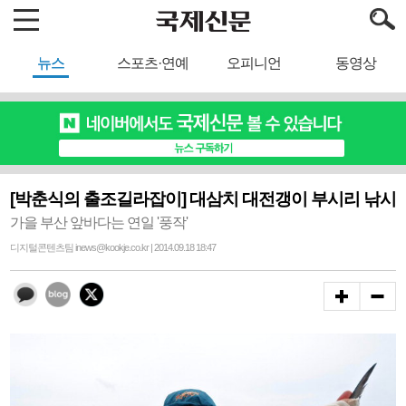
뉴스
스포츠·연예
오피니언
동영상
[박춘식의 출조길라잡이] 대삼치 대전갱이 부시리 낚시
가을 부산 앞바다는 연일 '풍작'
디지털콘텐츠팀 inews@kookje.co.kr | 2014.09.18 18:47