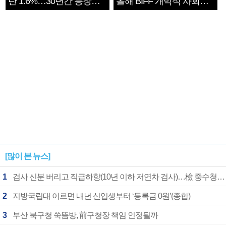
단 1.6%…30년간 등장
올해 BIFF 개막식 사회자
1182개팀 전수조사
확정
[많이 본 뉴스]
1
검사 신분 버리고 직급하향(10년 이하 저연차 검사)…檢 중수청행 기피
2
지방국립대 이르면 내년 신입생부터 ‘등록금 0원’(종합)
3
부산 북구청 쑥뜸방, 前구청장 책임 인정될까