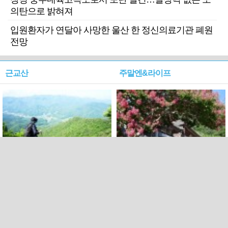
의탄으로 밝혀져
입원환자가 연달아 사망한 울산 한 정신의료기관 폐원
전망
근교산
주말엔&라이프
근교산&그너머…상주·문경
폭염보다 더 뜨거워라…100
청화산~시루봉
일을 붉게 불태울 ‘선비정신’
피었네
PC버전
엑스
페이스북