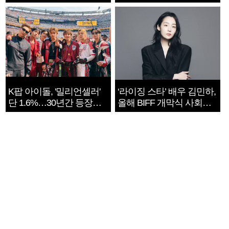
지는 ‘전쟁 속죄’
K팝 아이돌, '밀리언셀러'
‘라이징 스타’ 배우 김민하,
단 1.6%…30년간 등장
올해 BIFF 개막식 사회자
1182개팀 전수조사
확정