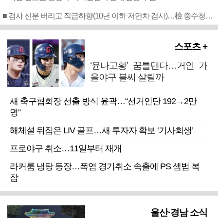
■ 검사 신분 버리고 직급하향(10년 이하 저연차 검사)…檢 중수청행 기피
스포츠 +
‘윤나고황’ 꿈틀댄다…거인 가
을야구 불씨 살릴까
새 축구협회장 선출 방식 윤곽…“선거인단 192→2만
명”
해체설 뒤집은 LIV 골프…새 투자자 확보 ‘기사회생’
프로야구 취소…11일부터 재개
라커룸 냉탕 등장…폭염 경기취소 속출에 PS 셈법 복
잡
울산·경남 소식