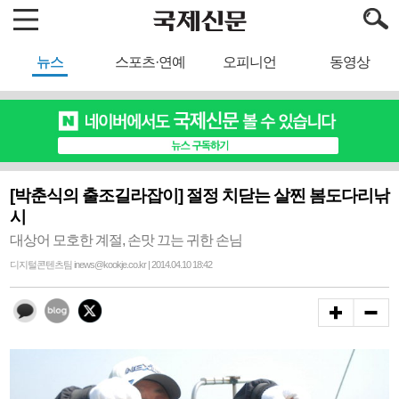
뉴스
스포츠·연예
오피니언
동영상
[박춘식의 출조길라잡이] 절정 치닫는 살찐 봄도다리낚
시
대상어 모호한 계절, 손맛 끄는 귀한 손님
디지털콘텐츠팀 inews@kookje.co.kr | 2014.04.10 18:42