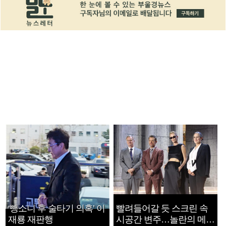
‘뺑소니 후 술타기 의혹’ 이
빨려들어갈 듯 스크린 속
재룡 재판행
시공간 변주…놀란의 메시