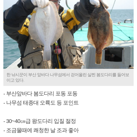
한 낚시꾼이 부산 앞바다 나무섬에서 걷어올린 살찐 봄도다리를 들어보
이고 있다.
- 부산앞바다 봄도다리 포동 포동
- 나무섬 태종대 오륙도 등 포인트
- 30~40㎝급 왕도다리 입질 절정
- 조금물때에 쾌청한 날 조과 좋아