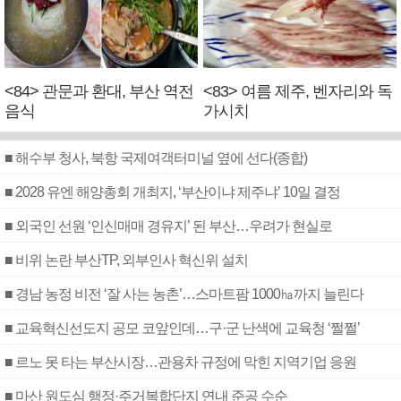
<84> 관문과 환대, 부산 역전
<83> 여름 제주, 벤자리와 독
음식
가시치
■ 해수부 청사, 북항 국제여객터미널 옆에 선다(종합)
■ 2028 유엔 해양총회 개최지, ‘부산이냐 제주냐’ 10일 결정
■ 외국인 선원 ‘인신매매 경유지’ 된 부산…우려가 현실로
■ 비위 논란 부산TP, 외부인사 혁신위 설치
■ 경남 농정 비전 ‘잘 사는 농촌’…스마트팜 1000㏊까지 늘린다
■ 교육혁신선도지 공모 코앞인데…구·군 난색에 교육청 ‘쩔쩔’
■ 르노 못 타는 부산시장…관용차 규정에 막힌 지역기업 응원
■ 마산 원도심 행정·주거복합단지 연내 준공 수순