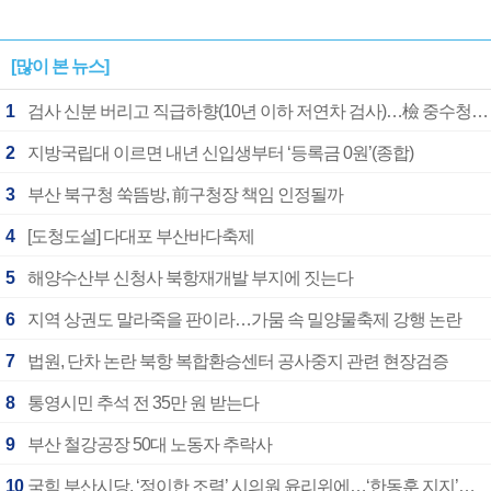
[많이 본 뉴스]
1
검사 신분 버리고 직급하향(10년 이하 저연차 검사)…檢 중수청행 기피
2
지방국립대 이르면 내년 신입생부터 ‘등록금 0원’(종합)
3
부산 북구청 쑥뜸방, 前구청장 책임 인정될까
4
[도청도설] 다대포 부산바다축제
5
해양수산부 신청사 북항재개발 부지에 짓는다
6
지역 상권도 말라죽을 판이라…가뭄 속 밀양물축제 강행 논란
7
법원, 단차 논란 북항 복합환승센터 공사중지 관련 현장검증
8
통영시민 추석 전 35만 원 받는다
9
부산 철강공장 50대 노동자 추락사
10
국힘 부산시당, ‘정이한 조력’ 시의원 윤리위에…‘한동훈 지지’도 신고접수