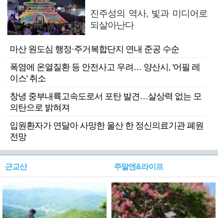
진주성의 역사, 빛과 미디어로
되살아난다
마산 원도심 행정·주거복합단지 연내 준공 수순
폭염에 온열질환 등 안전사고 우려… 양산시, '어필 레
이스' 취소
창녕 중부내륙고속도로서 포탄 발견…살상력 없는 모
의탄으로 밝혀져
입원환자가 연달아 사망한 울산 한 정신의료기관 폐원
전망
근교산
주말엔&라이프