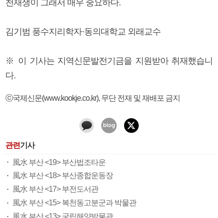
천재생이 그래서 매우 중요하다.
김기범 풍수지리학자·동의대학교 외래교수
※ 이 기사는 지역신문발전기금을 지원받아 취재했습니
다.
ⓒ국제신문(www.kookje.co.kr), 무단 전재 및 재배포 금지
관련
기사
風水 부산 <19> 부산법조타운
風水 부산 <18> 부산종합운동장
風水 부산 <17> 부전도서관
風水 부산 <15> 복천동고분군과 박물관
風水 부산 <13> 국립해양박물관