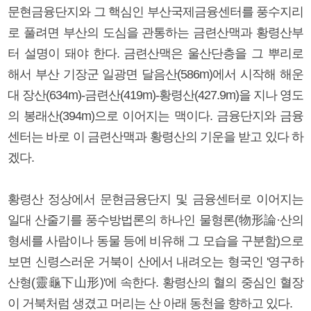
문현금융단지와 그 핵심인 부산국제금융센터를 풍수지리
로 풀려면 부산의 도심을 관통하는 금련산맥과 황령산부
터 설명이 돼야 한다. 금련산맥은 울산단층을 그 뿌리로
해서 부산 기장군 일광면 달음산(586m)에서 시작해 해운
대 장산(634m)-금련산(419m)-황령산(427.9m)을 지나 영도
의 봉래산(394m)으로 이어지는 맥이다. 금융단지와 금융
센터는 바로 이 금련산맥과 황령산의 기운을 받고 있다 하
겠다.
황령산 정상에서 문현금융단지 및 금융센터로 이어지는
일대 산줄기를 풍수방법론의 하나인 물형론(物形論·산의
형세를 사람이나 동물 등에 비유해 그 모습을 구분함)으로
보면 신령스러운 거북이 산에서 내려오는 형국인 '영구하
산형(靈龜下山形)'에 속한다. 황령산의 혈의 중심인 혈장
이 거북처럼 생겼고 머리는 산 아래 동천을 향하고 있다.