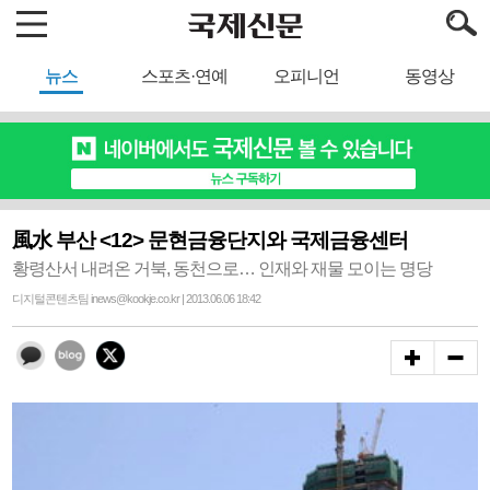
뉴스
스포츠·연예
오피니언
동영상
風水 부산 <12> 문현금융단지와 국제금융센터
황령산서 내려온 거북, 동천으로… 인재와 재물 모이는 명당
디지털콘텐츠팀 inews@kookje.co.kr | 2013.06.06 18:42