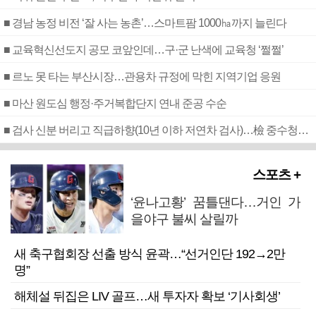
■ 경남 농정 비전 ‘잘 사는 농촌’…스마트팜 1000㏊까지 늘린다
■ 교육혁신선도지 공모 코앞인데…구·군 난색에 교육청 ‘쩔쩔’
■ 르노 못 타는 부산시장…관용차 규정에 막힌 지역기업 응원
■ 마산 원도심 행정·주거복합단지 연내 준공 수순
■ 검사 신분 버리고 직급하향(10년 이하 저연차 검사)…檢 중수청행 기피
스포츠 +
‘윤나고황’ 꿈틀댄다…거인 가
을야구 불씨 살릴까
새 축구협회장 선출 방식 윤곽…“선거인단 192→2만
명”
해체설 뒤집은 LIV 골프…새 투자자 확보 ‘기사회생’