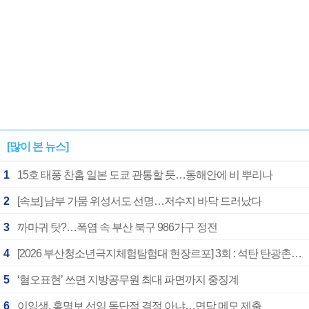
[많이 본 뉴스]
1
15호 태풍 찬홈 일본 도쿄 관통할 듯…동해안에 비 뿌리나
2
[속보] 남부 가뭄 위성서도 선명…저수지 바닥 드러났다
3
까마귀 탓?…폭염 속 부산 북구 986가구 정전
4
[2026 부산청소년극지체험탐험대 현장르포] 3회 : 석탄 탄광촌에서 북극 연구의 중심지로
5
‘혐오표현’ 쓰면 지방공무원 최대 파면까지 중징계
6
이임생, 홍명보 선임 독단적 결정 아냐…면담 메모 제출