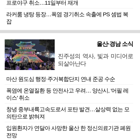
프로야구 취소…11일부터 재개
라커룸 냉탕 등장…폭염 경기취소 속출에 PS 셈법 복
잡
울산·경남 소식
진주성의 역사, 빛과 미디어로
되살아난다
마산 원도심 행정·주거복합단지 연내 준공 수순
폭염에 온열질환 등 안전사고 우려… 양산시, '어필 레
이스' 취소
창녕 중부내륙고속도로서 포탄 발견…살상력 없는 모
의탄으로 밝혀져
입원환자가 연달아 사망한 울산 한 정신의료기관 폐원
전망