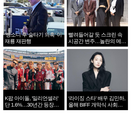
‘뺑소니 후 술타기 의혹’ 이
빨려들어갈 듯 스크린 속
재룡 재판행
시공간 변주…놀란의 메시
지는 ‘전쟁 속죄’
K팝 아이돌, '밀리언셀러'
‘라이징 스타’ 배우 김민하,
단 1.6%…30년간 등장
올해 BIFF 개막식 사회자
1182개팀 전수조사
확정