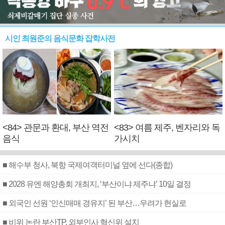
시인 최원준의 음식문화 잡학사전
<84> 관문과 환대, 부산 역전
<83> 여름 제주, 벤자리와 독
음식
가시치
■ 해수부 청사, 북항 국제여객터미널 옆에 선다(종합)
■ 2028 유엔 해양총회 개최지, ‘부산이냐 제주냐’ 10일 결정
■ 외국인 선원 ‘인신매매 경유지’ 된 부산…우려가 현실로
■ 비위 논란 부산TP, 외부인사 혁신위 설치