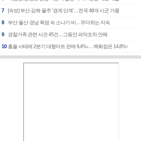
7
[속보] 부산·김해·울주 ‘경계 단계’…전국 48개 시군 가뭄
8
부산·울산·경남 폭염 속 소나기·비…무더위는 지속
9
경찰가족 관련 사건 45건…그동안 파악조차 안해
10
홈플 사태에 2분기 대형마트 판매 9.4%↓…백화점은 14.8%↑