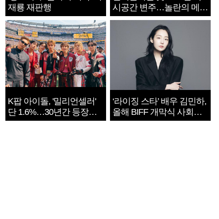
재룡 재판행
시공간 변주…놀란의 메시
지는 ‘전쟁 속죄’
K팝 아이돌, '밀리언셀러'
‘라이징 스타’ 배우 김민하,
단 1.6%…30년간 등장
올해 BIFF 개막식 사회자
1182개팀 전수조사
확정