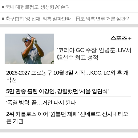
■ 국내 대형로펌도 ‘생성형 AI’ 쓴다
■ 축구협회 ‘성 접대’ 의혹 일파만파…日도 의혹 연루 거론 심판 2명 조사
스포츠 +
‘코리아 GC 주장’ 안병훈, LIV서
韓선수 최고 성적
2026-2027 프로농구 10월 3일 시작…KCC, LG와 홈 개
막전
5만 관중 홀린 이강인, 강렬했던 ‘서울 입단식’
‘폭염 방학’ 끝…거인 다시 뛴다
2위 카를로스 이어 ‘윔블던 제패’ 신네르도 신시내티오
픈 기권