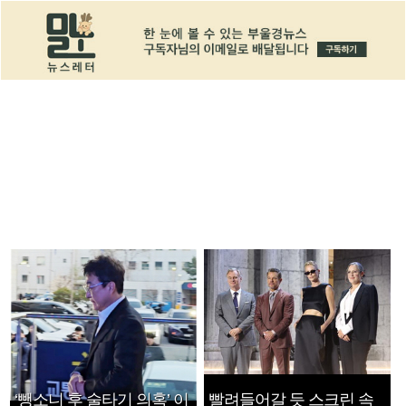
‘뺑소니 후 술타기 의혹’ 이
빨려들어갈 듯 스크린 속