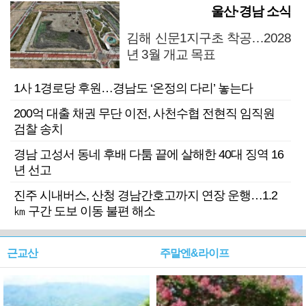
울산·경남 소식
김해 신문1지구초 착공…2028
년 3월 개교 목표
1사 1경로당 후원…경남도 ‘온정의 다리’ 놓는다
200억 대출 채권 무단 이전, 사천수협 전현직 임직원
검찰 송치
경남 고성서 동네 후배 다툼 끝에 살해한 40대 징역 16
년 선고
진주 시내버스, 산청 경남간호고까지 연장 운행…1.2
㎞ 구간 도보 이동 불편 해소
근교산
주말엔&라이프