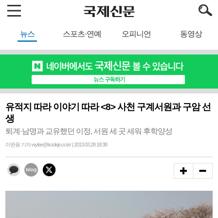
뉴스
스포츠·연예
오피니언
동영상
유적지 따라 이야기 따라 <8> 사천 구계서원과 구암 선
생
퇴계·남명과 교유했던 이정, 서원 세 곳 세워 후학양성
이완용 기자 wylee@kookje.co.kr | 2013.03.28 18:38