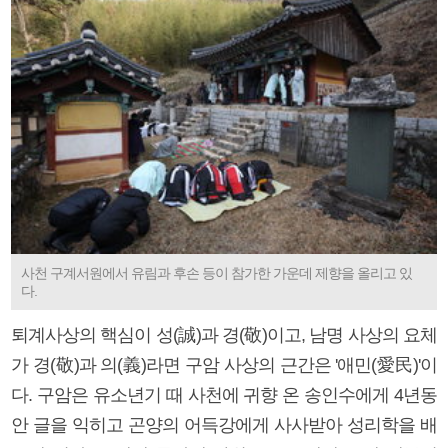
사천 구계서원에서 유림과 후손 등이 참가한 가운데 제향을 올리고 있
다.
퇴계사상의 핵심이 성(誠)과 경(敬)이고, 남명 사상의 요체
가 경(敬)과 의(義)라면 구암 사상의 근간은 '애민(愛民)'이
다. 구암은 유소년기 때 사천에 귀향 온 송인수에게 4년동
안 글을 익히고 곤양의 어득강에게 사사받아 성리학을 배