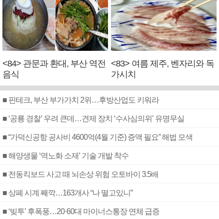
<84> 관문과 환대, 부산 역전
<83> 여름 제주, 벤자리와 독
음식
가시치
■ 핀테크, 부산 부가가치 2위…후방산업도 키워라
■ ‘공룡 경찰’ 우려 큰데…견제 장치 ‘수사심의위’ 유명무실
■ “가덕신공항 공사비 4600억(4월 기준) 증액 필요” 해법 모색
■ 해양생물 ‘역노화 소재’ 기술 개발 착수
■ 전동킥보드 사고 때 뇌손상 위험 오토바이 3.5배
■ 상폐 시계 째깍…163개사 “나 떨고있니”
■ ‘빚투’ 후폭풍…20·60대 마이너스통장 연체 급증