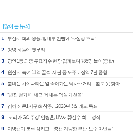
[많이 본 뉴스]
1
부산시 회의 생중계, 내부 반발에 ‘사실상 후퇴’
2
창녕 하늘에 햇무리
3
광안1동 최종 투표자수 현장 집계보다 785명 늘어(종합)
4
원산지 속여 11억 꿀꺽, 재판 중 도주…징역 7년 중형
5
붐비는 차이나타운 옆 죽어가는 텍사스거리…활로 못 찾아
6
“빈집 철거 때 세금 더 내는 역설 개선을”
7
김해 신문1지구초 착공…2028년 3월 개교 목표
8
‘코리아 GC 주장’ 안병훈, LIV서 韓선수 최고 성적
9
지방선거 분루 삼키고…총선 겨냥한 부산 ‘보수 야인들’