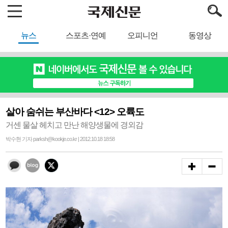
뉴스
스포츠·연예
오피니언
동영상
살아 숨쉬는 부산바다 <12> 오륙도
거센 물살 헤치고 만난 해양생물에 경외감
박수현 기자 parksh@kookje.co.kr | 2012.10.18 18:58