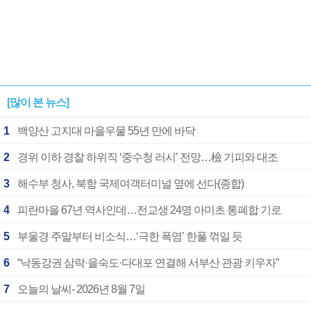
[많이 본 뉴스]
1
백양산 고지대 마을우물 55년 만에 바닥
2
경위 이하 경찰 하위직 ‘중수청 러시’ 전망…檢 기피와 대조
3
해수부 청사, 북항 국제여객터미널 옆에 선다(종합)
4
피란마을 67년 역사인데…전교생 24명 아미초 통폐합 기로
5
부울경 주말부터 비소식…‘극한 폭염’ 한풀 꺾일 듯
6
“낙동강권 삼락·을숙도·다대포 연결해 서부산 관광 키우자”
7
오늘의 날씨- 2026년 8월 7일