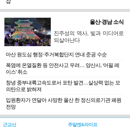
잡
울산·경남 소식
진주성의 역사, 빛과 미디어로
되살아난다
마산 원도심 행정·주거복합단지 연내 준공 수순
폭염에 온열질환 등 안전사고 우려… 양산시, '어필 레
이스' 취소
창녕 중부내륙고속도로서 포탄 발견…살상력 없는 모
의탄으로 밝혀져
입원환자가 연달아 사망한 울산 한 정신의료기관 폐원
전망
근교산
주말엔&라이프