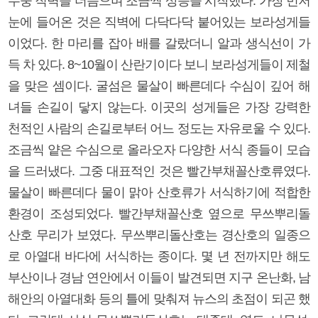
수중 직벽을 더듬으며 조금씩 상승을 시작했다. 가장 먼저
눈에 들어온 것은 직벽에 다닥다닥 붙어있는 보라성게들
이었다. 한 마리를 잡아 배를 갈랐더니 알과 생식선이 가
득 차 있다. 8~10월이 산란기이다 보니 보라성게들이 제철
을 맞은 셈이다. 굴섬은 물살이 빠른데다 수심이 깊어 해
녀들 손길이 닿지 않는다. 이곳의 성게들은 가장 강력한
천적인 사람의 손길로부터 어느 정도는 자유로울 수 있다.
조금씩 얕은 수심으로 올라오자 다양한 서식 종들이 모습
을 드러냈다. 그중 대표적인 것은 빨간부채꼴산호류였다.
물살이 빠른데다 물이 맑아 산호류가 서식하기에 적합한
환경이 조성되었다. 빨간부채꼴산호 옆으로 무쓰뿌리돌
산호 무리가 보였다. 무쓰뿌리돌산호는 경산호의 일종으
로 아열대 바다에 서식하는 종이다. 몇 년 전까지만 해도
부산이나 경남 연안에서 이들이 발견되면 지구 온난화, 남
해안의 아열대화 등의 틀에 맞춰져 뉴스의 초점이 되곤 했