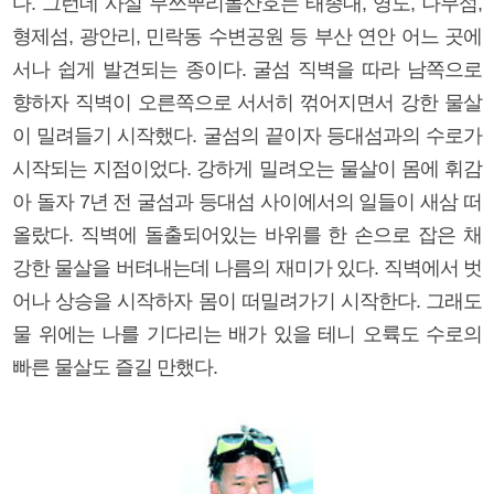
다. 그런데 사실 무쓰뿌리돌산호는 태종대, 영도, 나무섬,
형제섬, 광안리, 민락동 수변공원 등 부산 연안 어느 곳에
서나 쉽게 발견되는 종이다. 굴섬 직벽을 따라 남쪽으로
향하자 직벽이 오른쪽으로 서서히 꺾어지면서 강한 물살
이 밀려들기 시작했다. 굴섬의 끝이자 등대섬과의 수로가
시작되는 지점이었다. 강하게 밀려오는 물살이 몸에 휘감
아 돌자 7년 전 굴섬과 등대섬 사이에서의 일들이 새삼 떠
올랐다. 직벽에 돌출되어있는 바위를 한 손으로 잡은 채
강한 물살을 버텨내는데 나름의 재미가 있다. 직벽에서 벗
어나 상승을 시작하자 몸이 떠밀려가기 시작한다. 그래도
물 위에는 나를 기다리는 배가 있을 테니 오륙도 수로의
빠른 물살도 즐길 만했다.