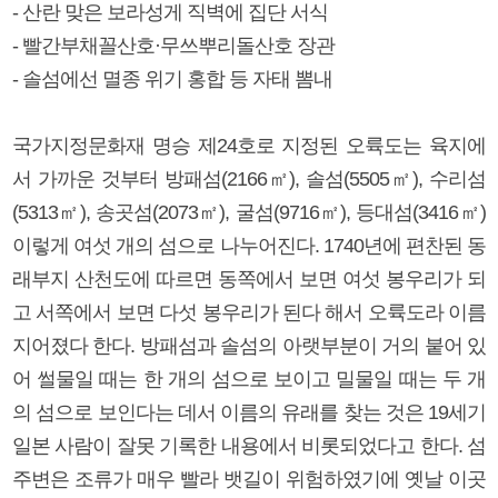
- 산란 맞은 보라성게 직벽에 집단 서식
- 빨간부채꼴산호·무쓰뿌리돌산호 장관
- 솔섬에선 멸종 위기 홍합 등 자태 뽐내
국가지정문화재 명승 제24호로 지정된 오륙도는 육지에
서 가까운 것부터 방패섬(2166㎡), 솔섬(5505㎡), 수리섬
(5313㎡), 송곳섬(2073㎡), 굴섬(9716㎡), 등대섬(3416㎡)
이렇게 여섯 개의 섬으로 나누어진다. 1740년에 편찬된 동
래부지 산천도에 따르면 동쪽에서 보면 여섯 봉우리가 되
고 서쪽에서 보면 다섯 봉우리가 된다 해서 오륙도라 이름
지어졌다 한다. 방패섬과 솔섬의 아랫부분이 거의 붙어 있
어 썰물일 때는 한 개의 섬으로 보이고 밀물일 때는 두 개
의 섬으로 보인다는 데서 이름의 유래를 찾는 것은 19세기
일본 사람이 잘못 기록한 내용에서 비롯되었다고 한다. 섬
주변은 조류가 매우 빨라 뱃길이 위험하였기에 옛날 이곳