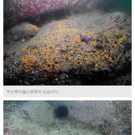
무쓰뿌리돌산호류의 모습이다.