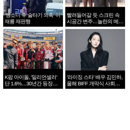
‘뺑소니 후 술타기 의혹’ 이
빨려들어갈 듯 스크린 속
재룡 재판행
시공간 변주…놀란의 메시
지는 ‘전쟁 속죄’
K팝 아이돌, '밀리언셀러'
‘라이징 스타’ 배우 김민하,
단 1.6%…30년간 등장
올해 BIFF 개막식 사회자
1182개팀 전수조사
확정