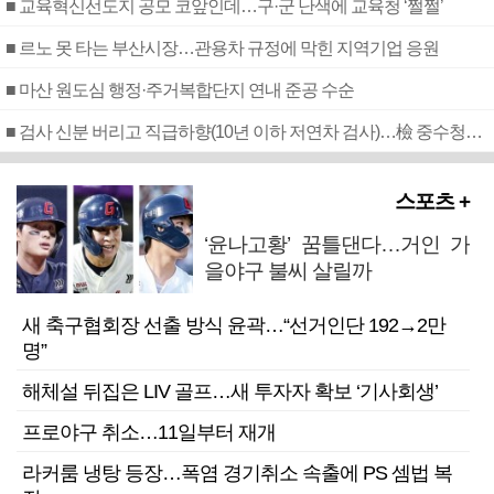
■ 교육혁신선도지 공모 코앞인데…구·군 난색에 교육청 ‘쩔쩔’
■ 르노 못 타는 부산시장…관용차 규정에 막힌 지역기업 응원
■ 마산 원도심 행정·주거복합단지 연내 준공 수순
■ 검사 신분 버리고 직급하향(10년 이하 저연차 검사)…檢 중수청행 기피
스포츠 +
‘윤나고황’ 꿈틀댄다…거인 가
을야구 불씨 살릴까
새 축구협회장 선출 방식 윤곽…“선거인단 192→2만
명”
해체설 뒤집은 LIV 골프…새 투자자 확보 ‘기사회생’
프로야구 취소…11일부터 재개
라커룸 냉탕 등장…폭염 경기취소 속출에 PS 셈법 복