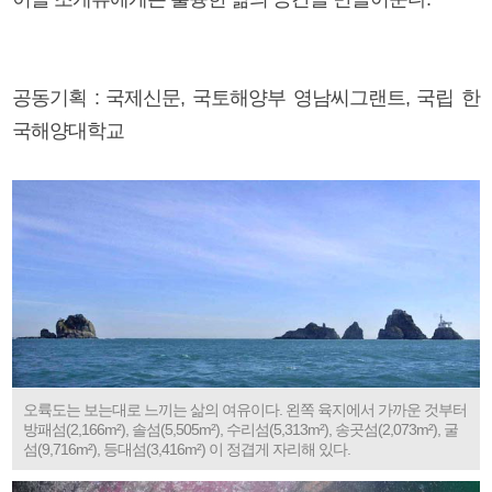
공동기획 : 국제신문, 국토해양부 영남씨그랜트, 국립 한
국해양대학교
오륙도는 보는대로 느끼는 삶의 여유이다. 왼쪽 육지에서 가까운 것부터
방패섬(2,166m²), 솔섬(5,505m²), 수리섬(5,313m²), 송곳섬(2,073m²), 굴
섬(9,716m²), 등대섬(3,416m²) 이 정겹게 자리해 있다.