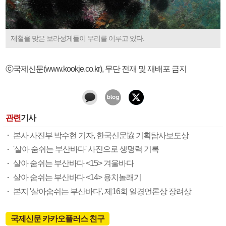
제철을 맞은 보라성게들이 무리를 이루고 있다.
ⓒ국제신문(www.kookje.co.kr), 무단 전재 및 재배포 금지
관련
기사
본사 사진부 박수현 기자, 한국신문協 기획탐사보도상
'살아 숨쉬는 부산바다' 사진으로 생명력 기록
살아 숨쉬는 부산바다 <15> 겨울바다
살아 숨쉬는 부산바다 <14> 용치놀래기
본지 '살아숨쉬는 부산바다', 제16회 일경언론상 장려상
국제신문 카카오플러스 친구