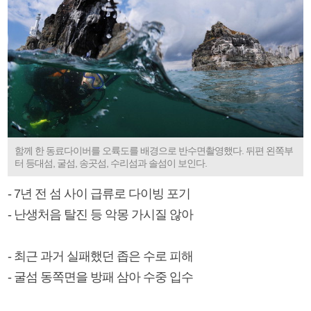
함께 한 동료다이버를 오륙도를 배경으로 반수면촬영했다. 뒤편 왼쪽부
터 등대섬, 굴섬, 송곳섬, 수리섬과 솔섬이 보인다.
- 7년 전 섬 사이 급류로 다이빙 포기
- 난생처음 탈진 등 악몽 가시질 않아
- 최근 과거 실패했던 좁은 수로 피해
- 굴섬 동쪽면을 방패 삼아 수중 입수