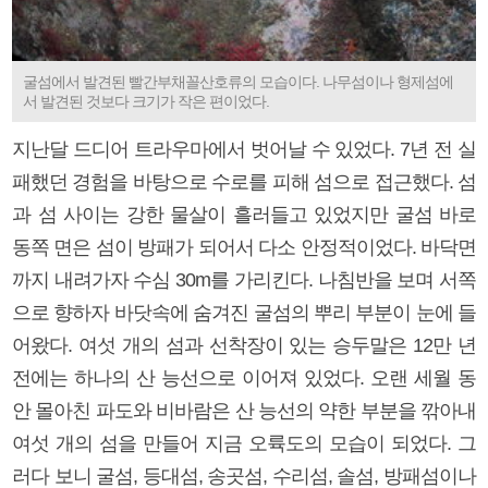
굴섬에서 발견된 빨간부채꼴산호류의 모습이다. 나무섬이나 형제섬에
서 발견된 것보다 크기가 작은 편이었다.
지난달 드디어 트라우마에서 벗어날 수 있었다. 7년 전 실
패했던 경험을 바탕으로 수로를 피해 섬으로 접근했다. 섬
과 섬 사이는 강한 물살이 흘러들고 있었지만 굴섬 바로
동쪽 면은 섬이 방패가 되어서 다소 안정적이었다. 바닥면
까지 내려가자 수심 30m를 가리킨다. 나침반을 보며 서쪽
으로 향하자 바닷속에 숨겨진 굴섬의 뿌리 부분이 눈에 들
어왔다. 여섯 개의 섬과 선착장이 있는 승두말은 12만 년
전에는 하나의 산 능선으로 이어져 있었다. 오랜 세월 동
안 몰아친 파도와 비바람은 산 능선의 약한 부분을 깎아내
여섯 개의 섬을 만들어 지금 오륙도의 모습이 되었다. 그
러다 보니 굴섬, 등대섬, 송곳섬, 수리섬, 솔섬, 방패섬이나