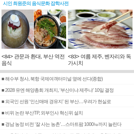
시인 최원준의 음식문화 잡학사전
<84> 관문과 환대, 부산 역전
<83> 여름 제주, 벤자리와 독
음식
가시치
■ 해수부 청사, 북항 국제여객터미널 옆에 선다(종합)
■ 2028 유엔 해양총회 개최지, ‘부산이냐 제주냐’ 10일 결정
■ 외국인 선원 ‘인신매매 경유지’ 된 부산…우려가 현실로
■ 비위 논란 부산TP, 외부인사 혁신위 설치
■ 경남 농정 비전 ‘잘 사는 농촌’…스마트팜 1000㏊까지 늘린다