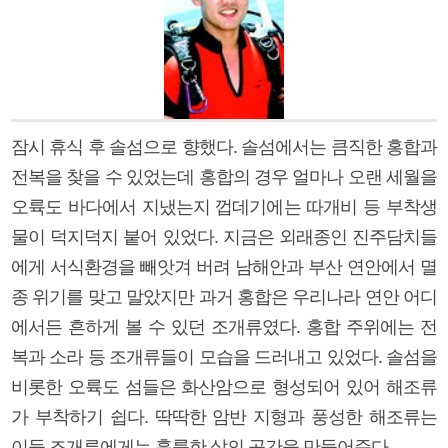
잠시 휴식 후 솔섬으로 향했다. 솔섬에서는 큼직한 홍합과
전복을 찾을 수 있었는데 홍합의 경우 얼마나 오랜 세월을
오륙도 바다에서 지냈는지 껍데기에는 따개비 등 부착생
물이 덕지덕지 붙어 있었다. 지금은 외래종인 진주담치들
에게 서식환경을 빼앗겨 버려 남해안과 부산 연안에서 멸
종 위기를 맞고 말았지만 과거 홍합은 우리나라 연안 어디
에서든 흔하게 볼 수 있던 조개류였다. 홍합 주위에는 전
복과 소라 등 조개류들이 모습을 드러내고 있었다. 솔섬을
비롯한 오륙도 섬들은 화산암으로 형성되어 있어 해조류
가 부착하기 쉽다. 딱딱한 암반 지형과 풍성한 해조류는
이들 조개류에게는 훌륭한 삶의 공간을 만들어준다.