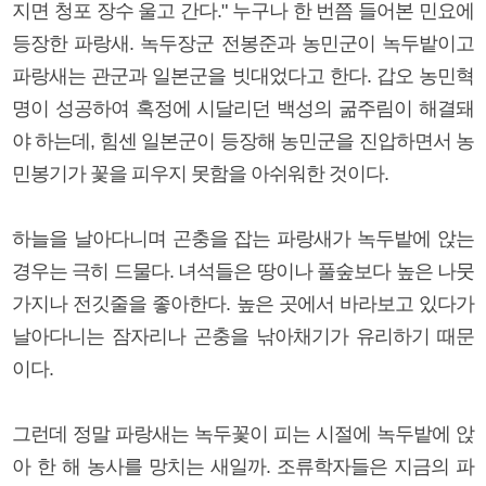
지면 청포 장수 울고 간다." 누구나 한 번쯤 들어본 민요에
등장한 파랑새. 녹두장군 전봉준과 농민군이 녹두밭이고
파랑새는 관군과 일본군을 빗대었다고 한다. 갑오 농민혁
명이 성공하여 혹정에 시달리던 백성의 굶주림이 해결돼
야 하는데, 힘센 일본군이 등장해 농민군을 진압하면서 농
민봉기가 꽃을 피우지 못함을 아쉬워한 것이다.
하늘을 날아다니며 곤충을 잡는 파랑새가 녹두밭에 앉는
경우는 극히 드물다. 녀석들은 땅이나 풀숲보다 높은 나뭇
가지나 전깃줄을 좋아한다. 높은 곳에서 바라보고 있다가
날아다니는 잠자리나 곤충을 낚아채기가 유리하기 때문
이다.
그런데 정말 파랑새는 녹두꽃이 피는 시절에 녹두밭에 앉
아 한 해 농사를 망치는 새일까. 조류학자들은 지금의 파