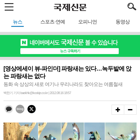
뉴스
스포츠·연예
오피니언
동영상
[영상에세이 뷰-파인더] 파랑새는 있다…녹두밭에 앉
는 파랑새는 없다
동화 속 상상의 새로 여기나 우리나라도 찾아오는 여름철새
백한기 기자 baekhk@kookje.co.kr | 2012.08.16 18:57