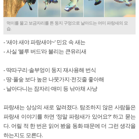
먹이를 물고 보금자리를 튼 둥지 구멍으로 날아드는 어미 파랑새의 모
습.
- '새야 새야 파랑새야~' 민요 속 새는
- 사실 '블루 버드'라 불리는 큰유리새
- 딱따구리·솔부엉이 둥지 재사용해 번식
- 땅·풀숲 보다 높은 나뭇가지·전깃줄 좋아해
- 날아다니는 잠자리·매미 등 낚아채 사냥
파랑새는 상상의 새로 알려졌다. 탐조하지 않은 사람들은
파랑새 이야기를 하면 '정말 파랑새가 있어요?' 하고 묻는
다. 어릴 적 한 번은 읽어 봤을 동화 때문에 더 그런 생각을
하는지도 모른다.