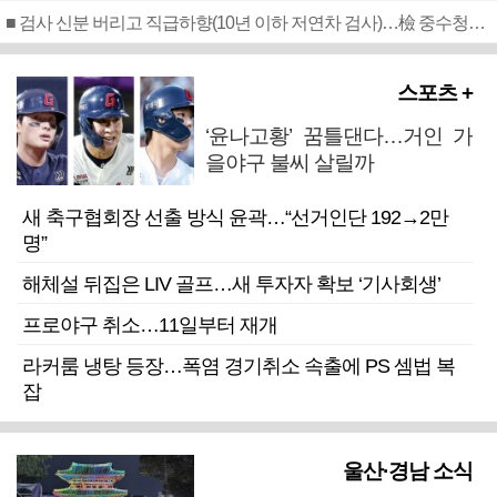
■ 검사 신분 버리고 직급하향(10년 이하 저연차 검사)…檢 중수청행 기피
스포츠 +
‘윤나고황’ 꿈틀댄다…거인 가
을야구 불씨 살릴까
새 축구협회장 선출 방식 윤곽…“선거인단 192→2만
명”
해체설 뒤집은 LIV 골프…새 투자자 확보 ‘기사회생’
프로야구 취소…11일부터 재개
라커룸 냉탕 등장…폭염 경기취소 속출에 PS 셈법 복
잡
울산·경남 소식