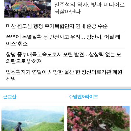
진주성의 역사, 빛과 미디어로
되살아난다
마산 원도심 행정·주거복합단지 연내 준공 수순
폭염에 온열질환 등 안전사고 우려… 양산시, '어필 레
이스' 취소
창녕 중부내륙고속도로서 포탄 발견…살상력 없는 모
의탄으로 밝혀져
입원환자가 연달아 사망한 울산 한 정신의료기관 폐원
전망
근교산
주말엔&라이프