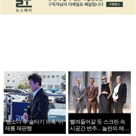
‘뺑소니 후 술타기 의혹’ 이
빨려들어갈 듯 스크린 속
재룡 재판행
시공간 변주…놀란의 메시
지는 ‘전쟁 속죄’