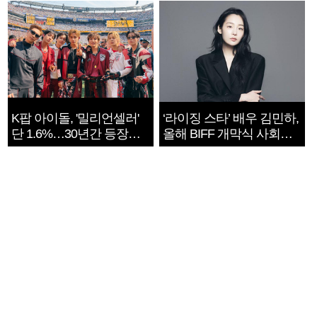
K팝 아이돌, '밀리언셀러'
‘라이징 스타’ 배우 김민하,
단 1.6%…30년간 등장
올해 BIFF 개막식 사회자
1182개팀 전수조사
확정