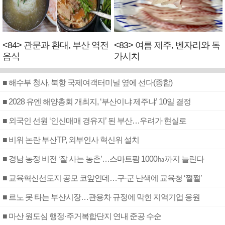
<84> 관문과 환대, 부산 역전
<83> 여름 제주, 벤자리와 독
음식
가시치
■ 해수부 청사, 북항 국제여객터미널 옆에 선다(종합)
■ 2028 유엔 해양총회 개최지, ‘부산이냐 제주냐’ 10일 결정
■ 외국인 선원 ‘인신매매 경유지’ 된 부산…우려가 현실로
■ 비위 논란 부산TP, 외부인사 혁신위 설치
■ 경남 농정 비전 ‘잘 사는 농촌’…스마트팜 1000㏊까지 늘린다
■ 교육혁신선도지 공모 코앞인데…구·군 난색에 교육청 ‘쩔쩔’
■ 르노 못 타는 부산시장…관용차 규정에 막힌 지역기업 응원
■ 마산 원도심 행정·주거복합단지 연내 준공 수순