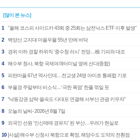
[많이 본 뉴스]
1
"올해 코스피 사이드카 43회 중 25회는 삼전닉스 ETF 이후 발생"
2
백양산 고지대 마을우물 55년 만에 바닥
3
경위 이하 경찰 하위직 ‘중수청 러시’ 전망…檢 기피와 대조
4
해수부 청사, 북항 국제여객터미널 옆에 선다(종합)
5
피란마을 67년 역사인데…전교생 24명 아미초 통폐합 기로
6
부울경 주말부터 비소식…‘극한 폭염’ 한풀 꺾일 듯
7
“낙동강권 삼락·을숙도·다대포 연결해 서부산 관광 키우자”
8
오늘의 날씨- 2026년 8월 7일
9
외국인 선원 ‘인신매매 경유지’ 된 부산…우려가 현실로
10
[사설] 해수부 신청사 북항으로 확정, 해양수도 도약의 전환점