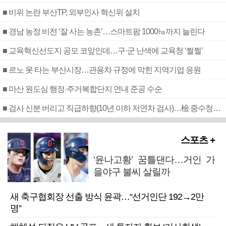
■ 비위 논란 부산TP, 외부인사 혁신위 설치
■ 경남 농정 비전 ‘잘 사는 농촌’…스마트팜 1000㏊까지 늘린다
■ 교육혁신선도지 공모 코앞인데…구·군 난색에 교육청 ‘쩔쩔’
■ 르노 못 타는 부산시장…관용차 규정에 막힌 지역기업 응원
■ 마산 원도심 행정·주거복합단지 연내 준공 수순
■ 검사 신분 버리고 직급하향(10년 이하 저연차 검사)…檢 중수청행 기피
스포츠 +
‘윤나고황’ 꿈틀댄다…거인 가
을야구 불씨 살릴까
새 축구협회장 선출 방식 윤곽…“선거인단 192→2만
명”