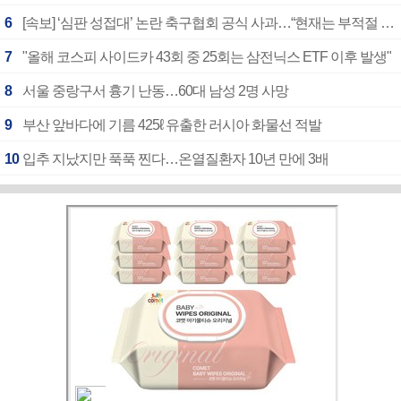
6
[속보] ‘심판 성접대’ 논란 축구협회 공식 사과…“현재는 부적절 행위 없어”
7
"올해 코스피 사이드카 43회 중 25회는 삼전닉스 ETF 이후 발생"
8
서울 중랑구서 흉기 난동…60대 남성 2명 사망
9
부산 앞바다에 기름 425ℓ 유출한 러시아 화물선 적발
10
입추 지났지만 푹푹 찐다…온열질환자 10년 만에 3배