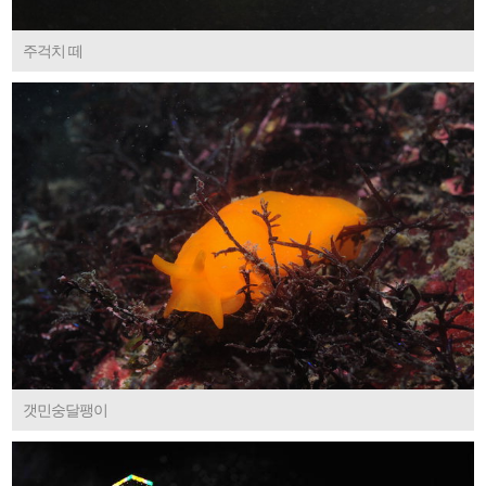
주걱치 떼
갯민숭달팽이