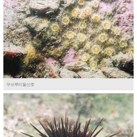
무쓰뿌리돌산호