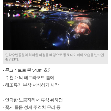
민락수변공원의 화려한 야경을 배경으로 동료 다이버의 모습을 반수면
촬영했다.
- 콘크리트로 된 543m 호안
- 수천 개의 테트라포드 틈에
- 해조류가 부착·서식하기 시작
- 안락한 보금자리서 휴식 취하던
- 꽃게 돌돔 성게 주걱치 무리 등