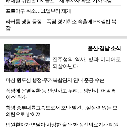
해체설 뒤집은 LIV 골프…새 투자자 확보 ‘기사회생’
프로야구 취소…11일부터 재개
라커룸 냉탕 등장…폭염 경기취소 속출에 PS 셈법 복
잡
울산·경남 소식
진주성의 역사, 빛과 미디어로
되살아난다
마산 원도심 행정·주거복합단지 연내 준공 수순
폭염에 온열질환 등 안전사고 우려… 양산시, '어필 레
이스' 취소
창녕 중부내륙고속도로서 포탄 발견…살상력 없는 모
의탄으로 밝혀져
입원환자가 연달아 사망한 울산 한 정신의료기관 폐원