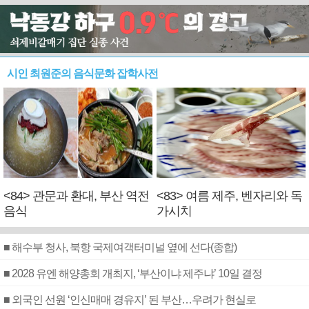
시인 최원준의 음식문화 잡학사전
<84> 관문과 환대, 부산 역전
<83> 여름 제주, 벤자리와 독
음식
가시치
■ 해수부 청사, 북항 국제여객터미널 옆에 선다(종합)
■ 2028 유엔 해양총회 개최지, ‘부산이냐 제주냐’ 10일 결정
■ 외국인 선원 ‘인신매매 경유지’ 된 부산…우려가 현실로