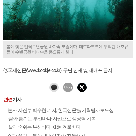
봄에 찾은 민락수변공원 바다속 모습이다. 테트라포드에 부착한 해조류
들이 수변공원 바다속을 풍요롭게 한다.
ⓒ국제신문(www.kookje.co.kr), 무단 전재 및 재배포 금지
관련
기사
본사 사진부 박수현 기자, 한국신문協 기획탐사보도상
'살아 숨쉬는 부산바다' 사진으로 생명력 기록
살아 숨쉬는 부산바다 <15> 겨울바다
살아 숨쉬는 부산바다 <14> 용치놀래기