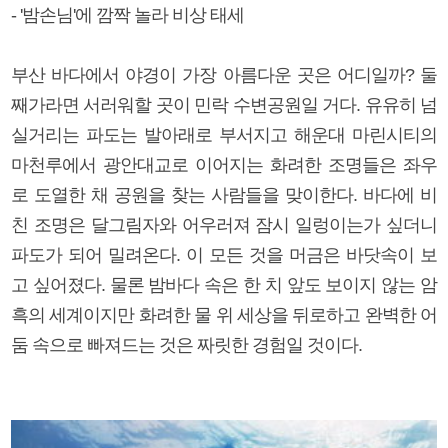
- '밤손님'에 깜짝 놀라 비상 태세
부산 바다에서 야경이 가장 아름다운 곳은 어디일까? 둘
째가라면 서러워할 곳이 민락 수변공원일 거다. 유유히 넘
실거리는 파도는 발아래로 부서지고 해운대 마린시티의
마천루에서 광안대교로 이어지는 화려한 조명들은 좌우
로 도열한 채 공원을 찾는 사람들을 맞이한다. 바다에 비
친 조명은 달그림자와 어우러져 잠시 일렁이는가 싶더니
파도가 되어 밀려온다. 이 모든 것을 머금은 바닷속이 보
고 싶어졌다. 물론 밤바다 속은 한 치 앞도 보이지 않는 암
흑의 세계이지만 화려한 물 위 세상을 뒤로하고 완벽한 어
둠 속으로 빠져드는 것은 짜릿한 경험일 것이다.