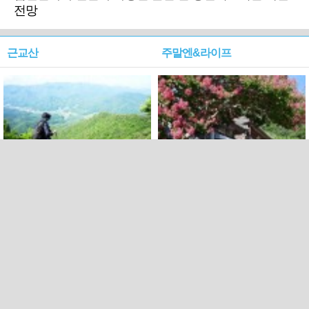
전망
근교산
주말엔&라이프
근교산&그너머…상주·문경
폭염보다 더 뜨거워라…100
청화산~시루봉
일을 붉게 불태울 ‘선비정신’
피었네
PC버전
엑스
페이스북
Copyright ⓒ 2015 All rights reserved by 국제신문