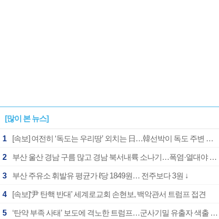
[많이 본 뉴스]
1
[속보] 여전히 ‘독도는 우리땅’ 외치는 日…韓선박이 독도 주변 해양조사 활동하자 반발
2
부산 울산 경남 구름 많고 경남 북서내륙 소나기…폭염·열대야 계속
3
부산 주유소 휘발유 평균가 ℓ당 1849원… 전주보다 3원 ↓
4
[속보]‘尹 탄핵 반대’ 세계로교회 손현보, 백악관서 트럼프 접견
5
‘탄약 부족 사태’ 보도에 격노한 트럼프…군사기밀 유출자 색출 지시