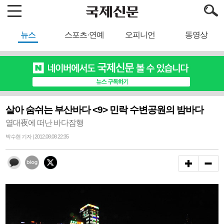
뉴스
스포츠·연예
오피니언
동영상
살아 숨쉬는 부산바다 <9> 민락 수변공원의 밤바다
열대夜에 떠난 바다잠행
박수현 기자 | 2012.08.08 22:35