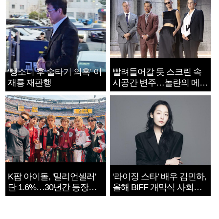
‘뺑소니 후 술타기 의혹’ 이
빨려들어갈 듯 스크린 속
재룡 재판행
시공간 변주…놀란의 메시
지는 ‘전쟁 속죄’
K팝 아이돌, '밀리언셀러'
‘라이징 스타’ 배우 김민하,
단 1.6%…30년간 등장
올해 BIFF 개막식 사회자
1182개팀 전수조사
확정