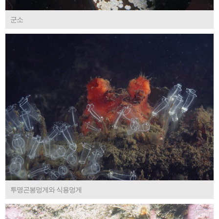
군소
투명곤봉멍게와 식용멍게