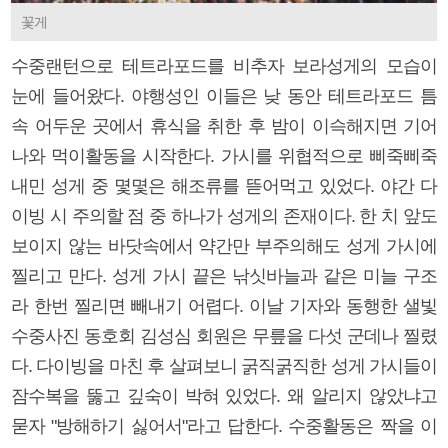
꽃게
수중랜턴으로 테트라포드를 비추자 보라성게의 모습이
눈에 들어왔다. 야행성인 이들은 낮 동안 테트라포드 틈
속 어두운 곳에서 휴식을 취한 후 밤이 이슥해지면 기어
나와 먹이활동을 시작한다. 가시를 위협적으로 삐죽삐죽
내민 성게 중 몇몇은 해조류를 뜯어먹고 있었다. 야간 다
이빙 시 주의할 점 중 하나가 성게의 존재이다. 한 치 앞도
보이지 않는 바닷속에서 약간만 부주의해도 성게 가시에
찔리고 만다. 성게 가시 끝은 낚싯바늘과 같은 미늘 구조
라 한번 찔리면 빼내기 어렵다. 이날 기자와 동행한 샐빛
수중사진 동호회 김성심 회원은 무릎을 다섯 군데나 찔렸
다. 다이빙을 마친 후 살펴보니 굵직굵직한 성게 가시들이
잠수복을 뚫고 깊숙이 박혀 있었다. 왜 알리지 않았냐고
묻자 "방해하기 싫어서"라고 답한다. 수중활동은 짝을 이