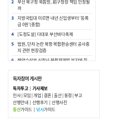
2
부산 북구청 쑥뜸방, 前구청장 책임 인정될
까
3
지방국립대 이르면 내년 신입생부터 ‘등록
금 0원’(종합)
4
[도청도설] 다대포 부산바다축제
5
법원, 단차 논란 북항 복합환승센터 공사중
지 관련 현장검증
6
해양수산부 신청사 북항재개발 부지에 짓
는다
7
지역 상권도 말라죽을 판이라…가뭄 속 밀
독자참여 게시판
양물축제 강행 논란
독자투고
|
기사제보
8
통영시민 추석 전 35만 원 받는다
인사
|
모임
|
개업
|
결혼
|
출산
|
동정
|
부고
9
산행안내
부산 철강공장 50대 노동자 추락사
|
산행후기
|
산행사진
등산
가이드
|
낚시
가이드
10
국힘 부산시당, ‘정이한 조력’ 시의원 윤리
위에…‘한동훈 지지’도 신고접수