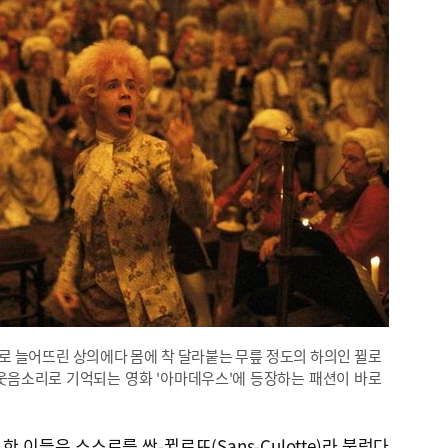
로 늘어뜨린 상의에다 몸에 착 달라붙는 무릎 정도의 하의인 뀔로
웃음소리로 기억되는 영화 '아마데우스'에 등장하는 패션이 바로
 이들은 스스로를 쌍-뀔로뜨(Sans-Culotte)라 불렀다.