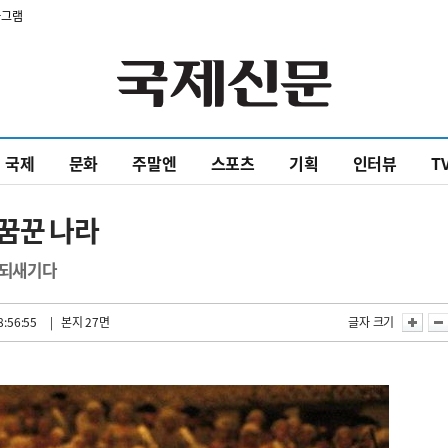
타그램
국제
문화
주말엔
스포츠
기획
인터뷰
T
 꿈꾼 나라
 되새기다
8:56:55
| 본지 27면
글자 크기