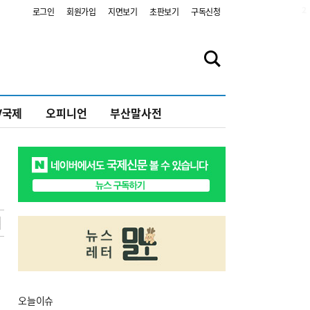
2
로그인
회원가입
지면보기
초판보기
구독신청
V국제
오피니언
부산말사전
오늘
이슈