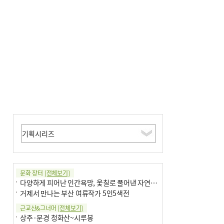
문화 장터
[전체보기]
다양하게 피어난 인간욕망, 옻칠로 풀어낸 자연의 이치
거제서 만나는 부산 여류작가 5인5색전
근교산&그너머
[전체보기]
상주·문경 청화산~시루봉