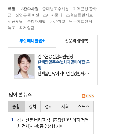
폭염
보완수사권
중대범죄수사청
지역균형 장학
금
산업은행 이전
소비자물가
소형모듈원자로
세금체납
북항재개발
사관학교
낙동아트센터
녹조
최저임금
부산메디클럽+
전문의 생생톡
김주현 웅진한의원 원장
단백질 열풍 속 놓치지 말아야 할 ‘균
형’
단백질만 많이 먹으면 건강할까. 요
즘 건강을 이야기할 때 빠지지 않는
키워드가 단백질이다. 헬스장을 다니
는 젊은 층부터 기초체력을 챙기려는
많이 본 뉴스
중·장년층까지 모두 “
종합
정치
경제
사회
스포츠
1
검사 신분 버리고 직급하향(10년 이하 저연
차 검사)…檢 중수청행 기피