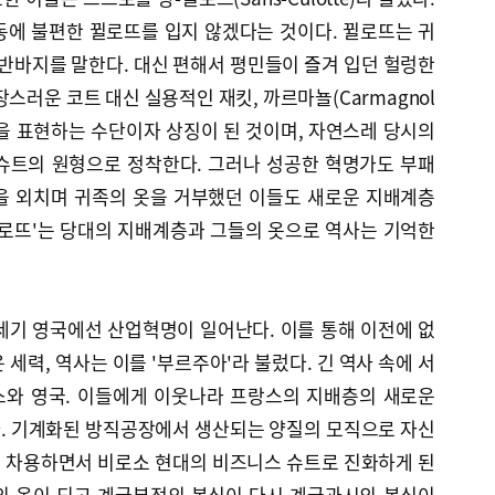
동에 불편한 뀔로뜨를 입지 않겠다는 것이다. 뀔로뜨는 귀
 반바지를 말한다. 대신 편해서 평민들이 즐겨 입던 헐렁한
스러운 코트 대신 실용적인 재킷, 까르마뇰(Carmagnol
념을 표현하는 수단이자 상징이 된 것이며, 자연스레 당시의
슈트의 원형으로 정착한다. 그러나 성공한 혁명가도 부패
을 외치며 귀족의 옷을 거부했던 이들도 새로운 지배계층
뀔로뜨'는 당대의 지배계층과 그들의 옷으로 역사는 기억한
세기 영국에선 산업혁명이 일어난다. 이를 통해 이전에 없
세력, 역사는 이를 '부르주아'라 불렀다. 긴 역사 속에 서
스와 영국. 이들에게 이웃나라 프랑스의 지배층의 새로운
. 기계화된 방직공장에서 생산되는 양질의 모직으로 자신
 차용하면서 비로소 현대의 비즈니스 슈트로 진화하게 된
의 옷이 되고 계급부정의 복식이 다시 계급과시의 복식이