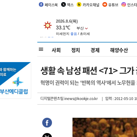
페이스북
엑스
카카오채널
유튜브
인스
사회
정치
경제
해양수산
생활 속 남성 패션 <71> 그가
혁명이 권력이 되는 '반복의 역사'에서 노무현을
디지털콘텐츠팀 inews@kookje.co.kr
| 입력 : 2012-05-10 1