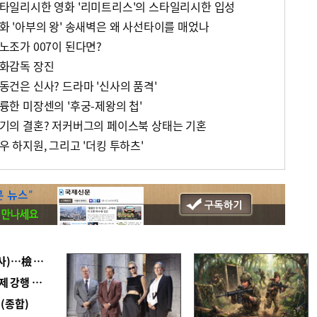
 스타일리시한 영화 '리미트리스'의 스타일리시한 입성
 영화 '아부의 왕' 송새벽은 왜 사선타이를 매었나
디노조가 007이 된다면?
 영화감독 장진
장동건은 신사? 드라마 '신사의 품격'
훌륭한 미장센의 '후궁-제왕의 첩'
 세기의 결혼? 저커버그의 페이스북 상태는 기혼
배우 하지원, 그리고 '더킹 투하츠'
■ 검사 신분 버리고 직급하향(10년 이하 저연차 검사)…檢 중수청행 기피
■ 지역 상권도 말라죽을 판이라…가뭄 속 밀양물축제 강행 논란
(종합)