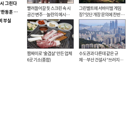
다시 그린다
빨려들어갈 듯 스크린 속 시
그린벨트에 서바이벌 게임
■ 국힘 부산시당, ‘정이한 조력’ 시의원 윤리위에…‘한동훈 지지’도 신고접수
공간 변주…놀란의 메시지
장? 잇단 개장 문의에 찬반 논
비 부실
는 ‘전쟁 속죄’
쟁
짬짜미로 ‘金겹살’ 만든 업체
수도권과 다른데 같은 규
6곳 기소(종합)
제…부산 건설사 “쓰러지기
직전”