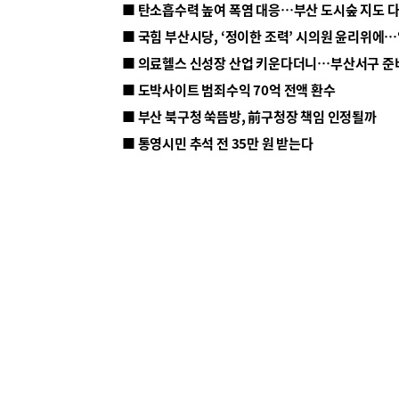
■ 탄소흡수력 높여 폭염 대응…부산 도시숲 지도 
■ 의료헬스 신성장 산업 키운다더니…부산서구 준
■ 도박사이트 범죄수익 70억 전액 환수
■ 부산 북구청 쑥뜸방, 前구청장 책임 인정될까
■ 통영시민 추석 전 35만 원 받는다