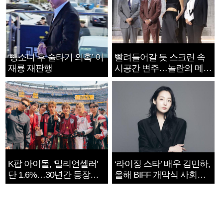
‘뺑소니 후 술타기 의혹’ 이
빨려들어갈 듯 스크린 속
재룡 재판행
시공간 변주…놀란의 메시
지는 ‘전쟁 속죄’
K팝 아이돌, '밀리언셀러'
‘라이징 스타’ 배우 김민하,
단 1.6%…30년간 등장
올해 BIFF 개막식 사회자
1182개팀 전수조사
확정