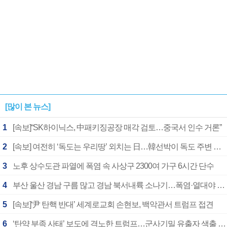
[많이 본 뉴스]
1
[속보]“SK하이닉스, 中패키징공장 매각 검토…중국서 인수 거론”
2
[속보] 여전히 ‘독도는 우리땅’ 외치는 日…韓선박이 독도 주변 해양조사 활동하자 반발
3
노후 상수도관 파열에 폭염 속 사상구 2300여 가구 6시간 단수
4
부산 울산 경남 구름 많고 경남 북서내륙 소나기…폭염·열대야 계속
5
[속보]‘尹 탄핵 반대’ 세계로교회 손현보, 백악관서 트럼프 접견
6
‘탄약 부족 사태’ 보도에 격노한 트럼프…군사기밀 유출자 색출 지시