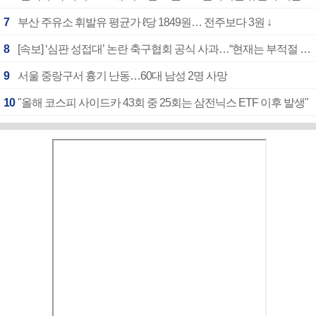
7
부산 주유소 휘발유 평균가 ℓ당 1849원… 전주보다 3원 ↓
8
[속보] ‘심판 성접대’ 논란 축구협회 공식 사과…“현재는 부적절 행위 없어”
9
서울 중랑구서 흉기 난동…60대 남성 2명 사망
10
"올해 코스피 사이드카 43회 중 25회는 삼전닉스 ETF 이후 발생"