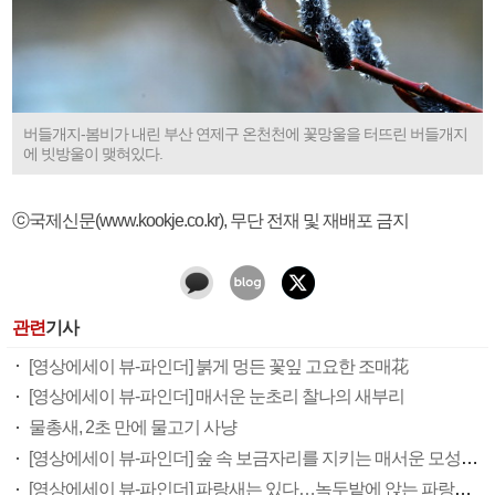
버들개지-봄비가 내린 부산 연제구 온천천에 꽃망울을 터뜨린 버들개지
에 빗방울이 맺혀있다.
ⓒ국제신문(www.kookje.co.kr), 무단 전재 및 재배포 금지
관련
기사
[영상에세이 뷰-파인더] 붉게 멍든 꽃잎 고요한 조매花
[영상에세이 뷰-파인더] 매서운 눈초리 찰나의 새부리
물총새, 2초 만에 물고기 사냥
[영상에세이 뷰-파인더] 숲 속 보금자리를 지키는 매서운 모성의 눈
[영상에세이 뷰-파인더] 파랑새는 있다…녹두밭에 앉는 파랑새는 없다