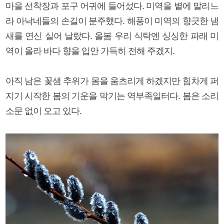
마을 선착장과 포구 어귀에 들어섰다. 미역을 볕에 말리느
라 아낙네들의 손길이 분주했다. 해풍이 미역의 향긋한 냄
새를 연신 실어 날랐다. 올봄 우리 식탁엔 싱싱한 파래 미
역이 올라 바다 향을 입안 가득히 전해 주겠지.
아직 남은 꽃샘 추위가 몸을 움츠리게 하겠지만 힘차게 퍼
지기 시작한 봄의 기운을 막기는 역부족일터다. 봄은 소리
소문 없이 오고 있다.