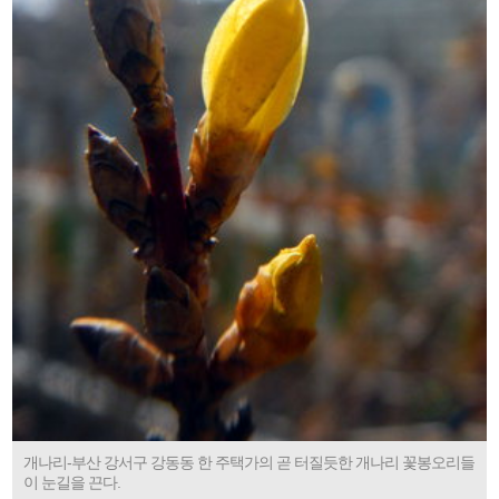
개나리-부산 강서구 강동동 한 주택가의 곧 터질듯한 개나리 꽃봉오리들
이 눈길을 끈다.