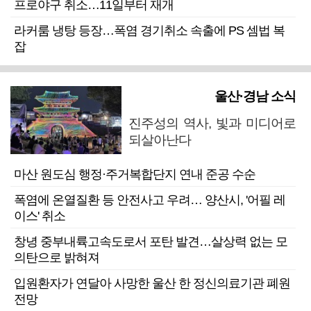
프로야구 취소…11일부터 재개
라커룸 냉탕 등장…폭염 경기취소 속출에 PS 셈법 복
잡
울산·경남 소식
진주성의 역사, 빛과 미디어로
되살아난다
마산 원도심 행정·주거복합단지 연내 준공 수순
폭염에 온열질환 등 안전사고 우려… 양산시, '어필 레
이스' 취소
창녕 중부내륙고속도로서 포탄 발견…살상력 없는 모
의탄으로 밝혀져
입원환자가 연달아 사망한 울산 한 정신의료기관 폐원
전망