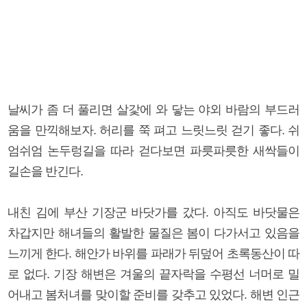
날씨가 좀 더 풀리면 살갗에 와 닿는 야외 바람의 부드러
움을 만끽해보자. 허리를 쭉 펴고 느릿느릿 걷기 좋다. 쉬
엄쉬엄 논두렁길을 따라 걷다보면 파릇파릇한 새싹들이
길손을 반긴다.
내친 김에 부산 기장군 바닷가를 갔다. 아직도 바닷물은
차갑지만 해녀들의 활발한 물질은 봄이 다가서고 있음을
느끼게 한다. 해안가 바위를 파래가 뒤덮어 초록동산이 따
로 없다. 기장 해변은 겨울의 끝자락을 수평선 너머로 밀
어내고 봄처녀를 맞이할 준비를 갖추고 있었다. 해변 인근