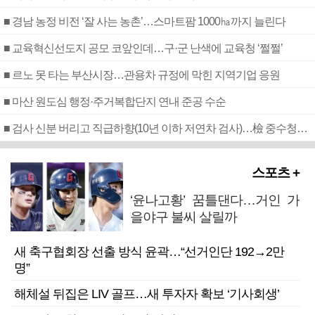
■ 경남 농정 비전 ‘잘 사는 농촌’…스마트팜 1000㏊까지 늘린다
■ 교육혁신선도지 공모 코앞인데…구·군 난색에 교육청 ‘쩔쩔’
■ 르노 못 타는 부산시장…관용차 규정에 막힌 지역기업 응원
■ 마산 원도심 행정·주거복합단지 연내 준공 수순
■ 검사 신분 버리고 직급하향(10년 이하 저연차 검사)…檢 중수청행 기피
스포츠 +
‘윤나고황’ 꿈틀댄다…거인 가
을야구 불씨 살릴까
새 축구협회장 선출 방식 윤곽…“선거인단 192→2만
명”
해체설 뒤집은 LIV 골프…새 투자자 확보 ‘기사회생’