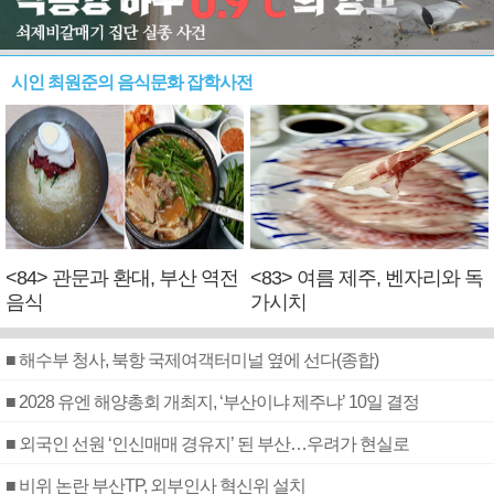
시인 최원준의 음식문화 잡학사전
<84> 관문과 환대, 부산 역전
<83> 여름 제주, 벤자리와 독
음식
가시치
■ 해수부 청사, 북항 국제여객터미널 옆에 선다(종합)
■ 2028 유엔 해양총회 개최지, ‘부산이냐 제주냐’ 10일 결정
■ 외국인 선원 ‘인신매매 경유지’ 된 부산…우려가 현실로
■ 비위 논란 부산TP, 외부인사 혁신위 설치