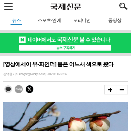
뉴스
스포츠·연예
오피니언
동영상
[영상에세이 뷰-파인더] 봄은 어느새 색으로 왔다
강덕철 기자 kangdc@kookje.co.kr | 2012.02.16 18:34