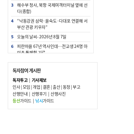
3
해수부 청사, 북항 국제여객터미널 옆에 선
다(종합)
4
“낙동강권 삼락·을숙도·다대포 연결해 서
부산 관광 키우자”
5
오늘의 날씨- 2026년 8월 7일
6
피란마을 67년 역사인데…전교생 24명 아
미초 통폐합 기로
7
부울경 주말부터 비소식…‘극한 폭염’ 한풀
꺾일 듯
독자참여 게시판
8
[사설] 해수부 신청사 북항으로 확정, 해양
독자투고
|
기사제보
수도 도약의 전환점
인사
|
모임
|
개업
|
결혼
|
출산
|
동정
|
부고
9
산행안내
외국인 선원 ‘인신매매 경유지’ 된 부산…
|
산행후기
|
산행사진
우려가 현실로
등산
가이드
|
낚시
가이드
10
르노 못 타는 부산시장…관용차 규정에 막
힌 지역기업 응원