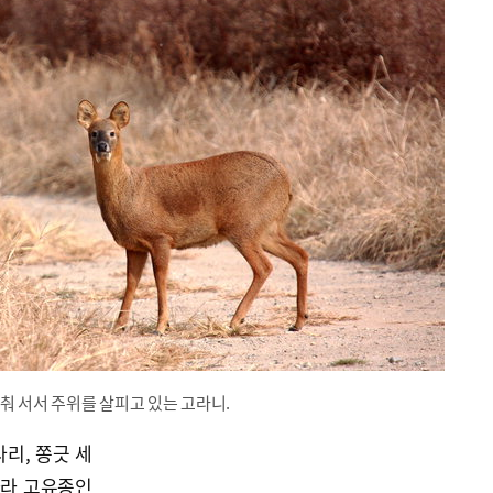
춰 서서 주위를 살피고 있는 고라니.
리, 쫑긋 세
나라 고유종인