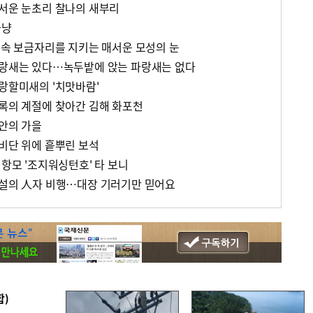
매서운 눈초리 찰나의 새부리
사냥
숲 속 보금자리를 지키는 매서운 모성의 눈
파랑새는 있다…녹두밭에 앉는 파랑새는 없다
노랑할미새의 '치맛바람'
신록의 계절에 찾아간 김해 화포천
낙안의 가을
흑비단 위에 흩뿌린 보석
 항모 '조지워싱턴호' 타 보니
전설의 人자 비행…대장 기러기만 믿어요
합)