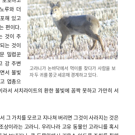
 노루와 더
분포해 있고
는 편이다.
는 것이 주
 되는 것이
전문 밀렵꾼
고 강 주변
고라니가 논바닥에서 먹이를 찾다가 사람을 보
니면서 불빛
자 두 귀를 쫑긋 세운채 경계하고 있다.
보고 엽총으
이라서 서치라이트의 환한 불빛에 꼼짝 못하고 가만히 서
서 그 가치를 모르고 지나쳐 버리면 그것이 사라지는 것은
 조상이라는 고라니. 우리나라 고유 동물인 고라니를 혹시