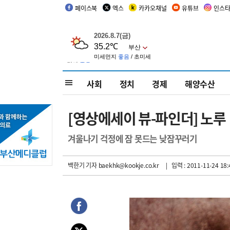
페이스북
엑스
카카오채널
유튜브
인스
사회
정치
경제
해양수산
[영상에세이 뷰-파인더] 노루 
겨울나기 걱정에 잠 못드는 낮잠꾸러기
백한기 기자
baekhk@kookje.co.kr
| 입력 : 2011-11-24 18: