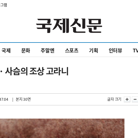
타그램
국제
문화
주말엔
스포츠
기획
인터뷰
T
· 사슴의 조상 고라니
47:04
| 본지 30면
글자 크기