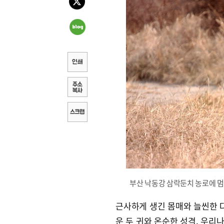
부산 낙동강 삼락둔치 농로에 멈
근사하게 생긴 몸매와 늘씬한 다
운 두 귀와 온순한 성격. 우리