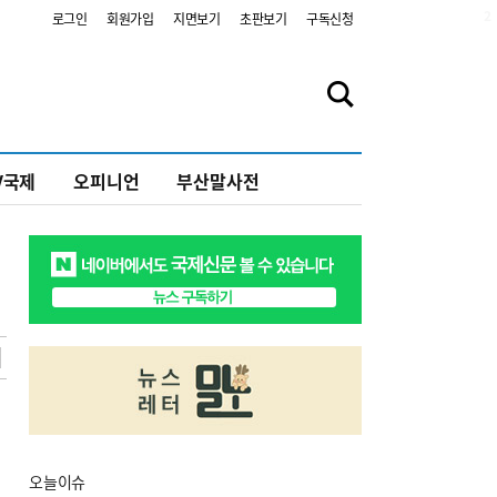
2
로그인
회원가입
지면보기
초판보기
구독신청
V국제
오피니언
부산말사전
오늘
이슈