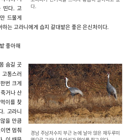
다.
 띤다. 고
지만 드물게
좋아하는 고라니에게 습지 갈대밭은 좋은 은신처이다.
대밭 좋아해
몸 숨길 곳
주 고통스러
 한번 크게
어죽거나 산
 먹이를 찾
다. 고라니
 않을 만큼
보이면 멈춰
경남 주남저수지 부근 논에 날아 앉은 재두루미
. 이 때문
옆으로 고라니 한 마리가 먹이를 찾고 있다.