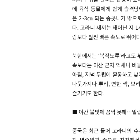
에 육식 동물에게 쉽게 습격당
은 2~3㎝ 되는 송곳니가 밖으
다. 고라니 새끼는 태어난 지 1
람보다 훨씬 빠른 속도로 뛰어
북한에서는 '복작노루'라고도 부
속보다는 야산 근처 억새나 버들
아침, 저녁 무렵에 활동하고 낮
나뭇가지나 뿌리, 연한 싹, 보
즐기기도 한다.
■ 야간 불빛에 꼼짝 못해…밀
중국은 최근 들어 고라니의 수
자 멸종위기 종으로 지정해서