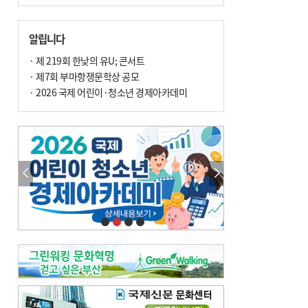
알립니다
· 제 219회 한낮의 유U; 콘서트
· 제7회 부마항쟁문학상 공모
· 2026 국제 어린이·청소년 경제아카데미