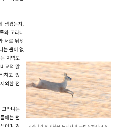
게 생겼는지,
노루와 고라니
라 서로 뒤섞
니는 뿔이 없
사는 지역도
 비교적 많
서식하고 있
 제외한 전
인 고라니는
여름에는 털
갈색이며 겨
고라니가 인기척을 느끼자 황급히 달아나고 있