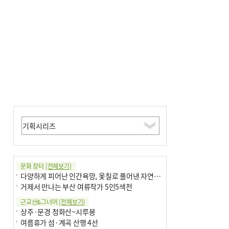
문화 장터
[전체보기]
다양하게 피어난 인간욕망, 옻칠로 풀어낸 자연의 이치
거제서 만나는 부산 여류작가 5인5색전
근교산&그너머
[전체보기]
상주·문경 청화산~시루봉
여름휴가 섬·계곡 산행 4선