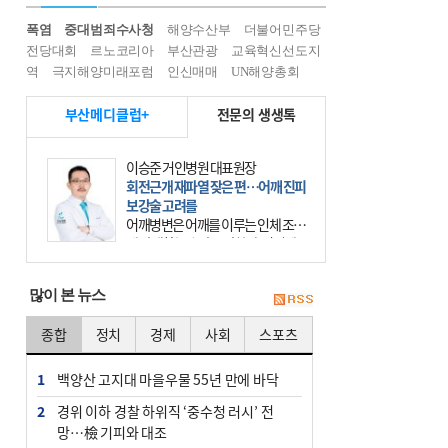
폭염
중대범죄수사청
해양수산부
더불어민주당
전당대회
르노코리아
부산관광
교육혁신선도지
역
극지해양미래포럼
인신매매
UN해양총회
부산메디클럽+
전문의 생생톡
이승준 거인병원 대표원장
회전근개 재파열 잦은 편…어깨 진피
보강술 고려를
어깨병변은 어깨를 이루는 인체 조직
에 발생하는 손상을 말한다. 여기에
는 오십견과 회전근개 증후군, 어깨
의 석회성 힘줄염 등이 있다. 국민건
많이 본 뉴스
강보험에 의하면 어깨병변
종합
정치
경제
사회
스포츠
1
백양산 고지대 마을우물 55년 만에 바닥
2
경위 이하 경찰 하위직 ‘중수청 러시’ 전
망…檢 기피와 대조