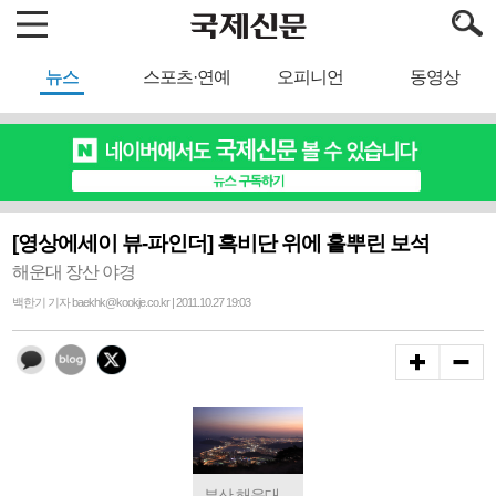
뉴스
스포츠·연예
오피니언
동영상
[영상에세이 뷰-파인더] 흑비단 위에 흩뿌린 보석
해운대 장산 야경
백한기 기자 baekhk@kookje.co.kr | 2011.10.27 19:03
부산 해운대