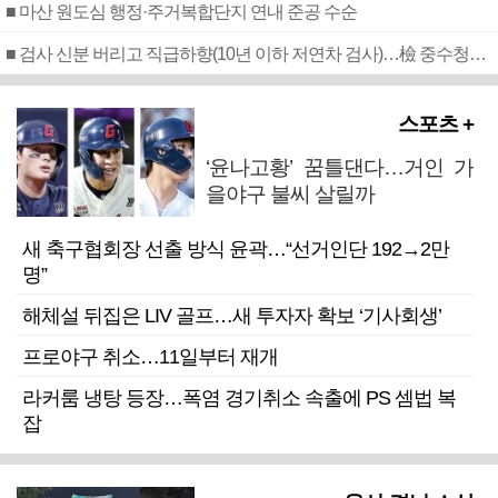
■ 마산 원도심 행정·주거복합단지 연내 준공 수순
■ 검사 신분 버리고 직급하향(10년 이하 저연차 검사)…檢 중수청행 기피
스포츠 +
‘윤나고황’ 꿈틀댄다…거인 가
을야구 불씨 살릴까
새 축구협회장 선출 방식 윤곽…“선거인단 192→2만
명”
해체설 뒤집은 LIV 골프…새 투자자 확보 ‘기사회생’
프로야구 취소…11일부터 재개
라커룸 냉탕 등장…폭염 경기취소 속출에 PS 셈법 복
잡