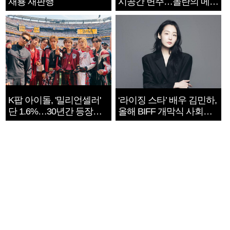
재룡 재판행
시공간 변주…놀란의 메시
지는 ‘전쟁 속죄’
K팝 아이돌, '밀리언셀러'
‘라이징 스타’ 배우 김민하,
단 1.6%…30년간 등장
올해 BIFF 개막식 사회자
1182개팀 전수조사
확정