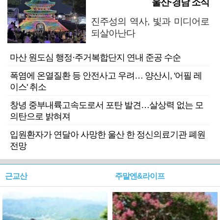
울산·경남 소식
진주성의 역사, 빛과 미디어로
되살아난다
마산 원도심 행정·주거복합단지 연내 준공 수순
폭염에 온열질환 등 안전사고 우려… 양산시, '어필 레
이스' 취소
창녕 중부내륙고속도로서 포탄 발견…살상력 없는 모
의탄으로 밝혀져
입원환자가 연달아 사망한 울산 한 정신의료기관 폐원
전망
근교산
주말엔&라이프