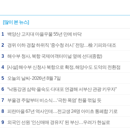
[많이 본 뉴스]
1
백양산 고지대 마을우물 55년 만에 바닥
2
경위 이하 경찰 하위직 ‘중수청 러시’ 전망…檢 기피와 대조
3
해수부 청사, 북항 국제여객터미널 옆에 선다(종합)
4
[사설] 해수부 신청사 북항으로 확정, 해양수도 도약의 전환점
5
오늘의 날씨- 2026년 8월 7일
6
“낙동강권 삼락·을숙도·다대포 연결해 서부산 관광 키우자”
7
부울경 주말부터 비소식…‘극한 폭염’ 한풀 꺾일 듯
8
피란마을 67년 역사인데…전교생 24명 아미초 통폐합 기로
9
외국인 선원 ‘인신매매 경유지’ 된 부산…우려가 현실로