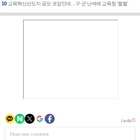
10
교육혁신선도지 공모 코앞인데…구·군 난색에 교육청 ‘쩔쩔’