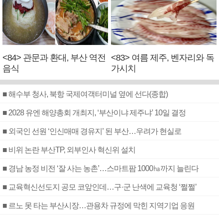
<84> 관문과 환대, 부산 역전
<83> 여름 제주, 벤자리와 독
음식
가시치
■ 해수부 청사, 북항 국제여객터미널 옆에 선다(종합)
■ 2028 유엔 해양총회 개최지, ‘부산이냐 제주냐’ 10일 결정
■ 외국인 선원 ‘인신매매 경유지’ 된 부산…우려가 현실로
■ 비위 논란 부산TP, 외부인사 혁신위 설치
■ 경남 농정 비전 ‘잘 사는 농촌’…스마트팜 1000㏊까지 늘린다
■ 교육혁신선도지 공모 코앞인데…구·군 난색에 교육청 ‘쩔쩔’
■ 르노 못 타는 부산시장…관용차 규정에 막힌 지역기업 응원