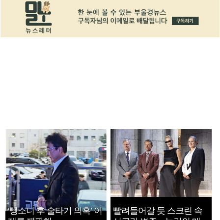
‘뺑소니 후 술타기 의혹’ 이
빨려들어갈 듯 스크린 속