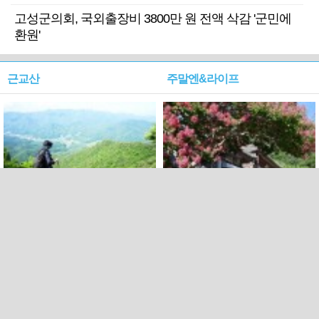
고성군의회, 국외출장비 3800만 원 전액 삭감 '군민에
환원'
근교산
주말엔&라이프
근교산&그너머…상주·문경
폭염보다 더 뜨거워라…100
청화산~시루봉
일을 붉게 불태울 ‘선비정신’
피었네
PC버전
엑스
페이스북
Copyright ⓒ 2015 All rights reserved by 국제신문