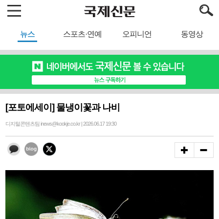
뉴스
스포츠·연예
오피니언
동영상
[포토에세이] 물냉이꽃과 나비
디지털콘텐츠팀 inews@kookje.co.kr | 2026.06.17 19:30