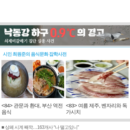
시인 최원준의 음식문화 잡학사전
<84> 관문과 환대, 부산 역전
<83> 여름 제주, 벤자리와 독
음식
가시치
■ 상폐 시계 째깍…163개사 “나 떨고있니”