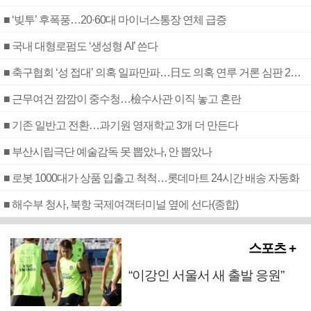
■ ‘빚투’ 후폭풍…20·60대 마이너스통장 연체 급증
■ 국내 대형로펌도 ‘생성형 AI’ 쓴다
■ 축구협회 ‘성 접대’ 의혹 일파만파…日도 의혹 연루 거론 심판 2명 조사
■ 근무여건 깜깜이 중수청…檢수사관 이직 놓고 혼란
■ 기존 일반고 전환…과기원 영재학교 3개 더 만든다
■ 부산시립극단 예술감독 못 뽑았나, 안 뽑았나
■ 로봇 1000대가 상품 입출고 척척…롯데마트 24시간 배송 자동화
■ 해수부 청사, 북항 국제여객터미널 옆에 선다(종합)
스포츠 +
“이강인 서울서 새 출발 응원”