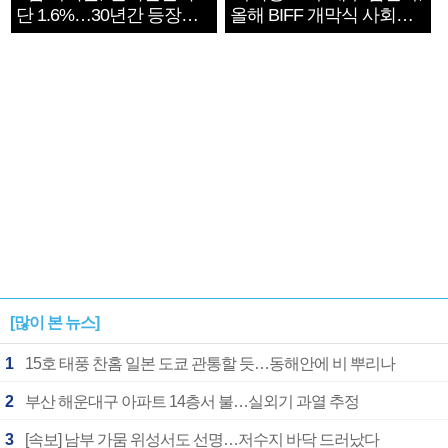
단 1.6%…30년간 등장
올해 BIFF 개막식 사회자
1182개팀 전수조사
확정
[많이 본 뉴스]
1
15호 태풍 찬홈 일본 도쿄 관통할 듯…동해안에 비 뿌리나
2
부산 해운대구 아파트 14층서 불…실외기 과열 추정
3
[속보] 남부 가뭄 위성서도 선명…저수지 바닥 드러났다