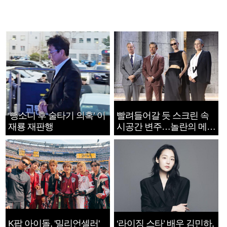
‘뺑소니 후 술타기 의혹’ 이
빨려들어갈 듯 스크린 속
재룡 재판행
시공간 변주…놀란의 메시
지는 ‘전쟁 속죄’
K팝 아이돌, '밀리언셀러'
‘라이징 스타’ 배우 김민하,