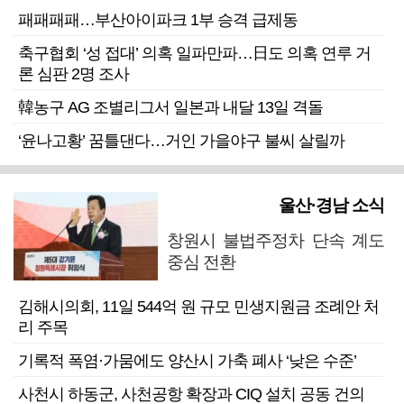
패패패패…부산아이파크 1부 승격 급제동
축구협회 ‘성 접대’ 의혹 일파만파…日도 의혹 연루 거
론 심판 2명 조사
韓농구 AG 조별리그서 일본과 내달 13일 격돌
‘윤나고황’ 꿈틀댄다…거인 가을야구 불씨 살릴까
울산·경남 소식
창원시 불법주정차 단속 계도
중심 전환
김해시의회, 11일 544억 원 규모 민생지원금 조례안 처
리 주목
기록적 폭염·가뭄에도 양산시 가축 폐사 ‘낮은 수준’
사천시 하동군, 사천공항 확장과 CIQ 설치 공동 건의