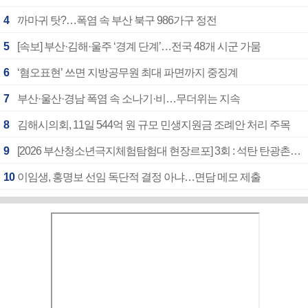
4
까마귀 탓?…폭염 속 부산 북구 986가구 정전
5
[속보] 부산·김해·울주 ‘경계 단계’…전국 48개 시군 가뭄
6
‘혐오표현’ 쓰면 지방공무원 최대 파면까지 중징계
7
부산·울산·경남 폭염 속 소나기·비…무더위는 지속
8
김해시의회, 11일 544억 원 규모 민생지원금 조례안 처리 주목
9
[2026 부산청소년극지체험탐험대 현장르포] 3회 : 석탄 탄광촌에서 북극 연구의 중심지로
10
이임생, 홍명보 선임 독단적 결정 아냐…면담 메모 제출