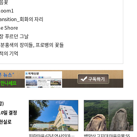
웃음꽃
loom1
nsition_회화의 자리
 Shore
가장 푸르던 그날
-분홍색의 장미들, 프로뱅의 꽃들
흔적의 기억
합)
10일 결정
 현실로
피란마을 67년 역사인데…
백양산 고지대 마을우물 55