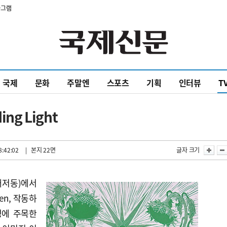
타그램
국제
문화
주말엔
스포츠
기획
인터뷰
T
ng Light
8:42:02
| 본지 22면
글자 크기
대저동)에서
een, 작동하
성에 주목한