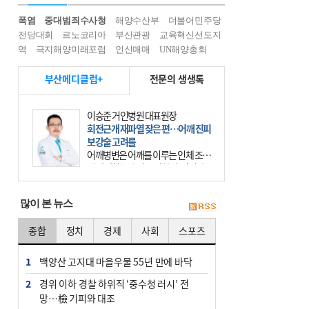
폭염
중대범죄수사청
해양수산부
더불어민주당
전당대회
르노코리아
부산관광
교육혁신선도지
역
극지해양미래포럼
인신매매
UN해양총회
부산메디클럽+
전문의 생생톡
이승준 거인병원 대표원장
회전근개 재파열 잦은 편…어깨 진피
보강술 고려를
어깨병변은 어깨를 이루는 인체 조직
에 발생하는 손상을 말한다. 여기에
는 오십견과 회전근개 증후군, 어깨
의 석회성 힘줄염 등이 있다. 국민건
많이 본 뉴스
강보험에 의하면 어깨병변
종합
정치
경제
사회
스포츠
1
백양산 고지대 마을우물 55년 만에 바닥
2
경위 이하 경찰 하위직 ‘중수청 러시’ 전
망…檢 기피와 대조