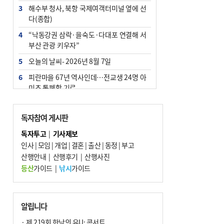
3
해수부 청사, 북항 국제여객터미널 옆에 선
다(종합)
4
“낙동강권 삼락·을숙도·다대포 연결해 서
부산 관광 키우자”
5
오늘의 날씨- 2026년 8월 7일
6
피란마을 67년 역사인데…전교생 24명 아
미초 통폐합 기로
7
[사설] 해수부 신청사 북항으로 확정, 해양
수도 도약의 전환점
독자참여 게시판
8
부울경 주말부터 비소식…‘극한 폭염’ 한풀
독자투고
|
기사제보
꺾일 듯
인사
|
모임
|
개업
|
결혼
|
출산
|
동정
|
부고
9
산행안내
외국인 선원 ‘인신매매 경유지’ 된 부산…
|
산행후기
|
산행사진
우려가 현실로
등산
가이드
|
낚시
가이드
10
르노 못 타는 부산시장…관용차 규정에 막
힌 지역기업 응원
알립니다
· 제 219회 한낮의 유U; 콘서트