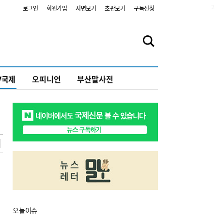
2
로그인
회원가입
지면보기
초판보기
구독신청
V국제
오피니언
부산말사전
오늘
이슈