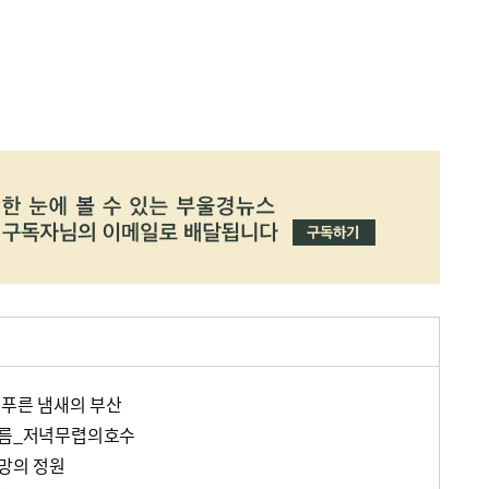
-푸른 냄새의 부산
여름_저녁무렵의호수
욕망의 정원