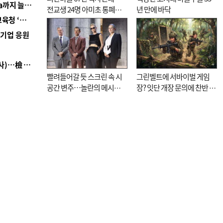
■ 경남 농정 비전 ‘잘 사는 농촌’…스마트팜 1000㏊까지 늘린다
전교생 24명 아미초 통폐합
년 만에 바닥
■ 교육혁신선도지 공모 코앞인데…구·군 난색에 교육청 ‘쩔쩔’
기로
역기업 응원
■ 검사 신분 버리고 직급하향(10년 이하 저연차 검사)…檢 중수청행 기피
빨려들어갈 듯 스크린 속 시
그린벨트에 서바이벌 게임
공간 변주…놀란의 메시지
장? 잇단 개장 문의에 찬반 논
는 ‘전쟁 속죄’
쟁