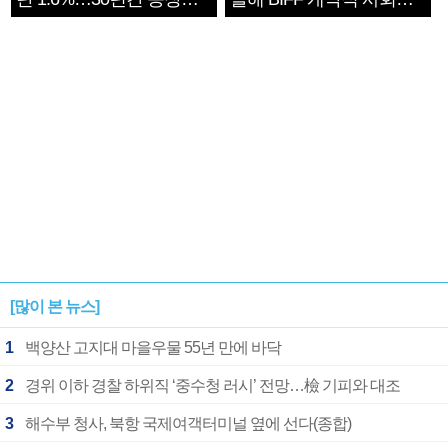
1182개팀 전수조사
확정
[많이 본 뉴스]
1
백양산 고지대 마을우물 55년 만에 바닥
2
경위 이하 경찰 하위직 ‘중수청 러시’ 전망…檢 기피와 대조
3
해수부 청사, 북항 국제여객터미널 옆에 선다(종합)