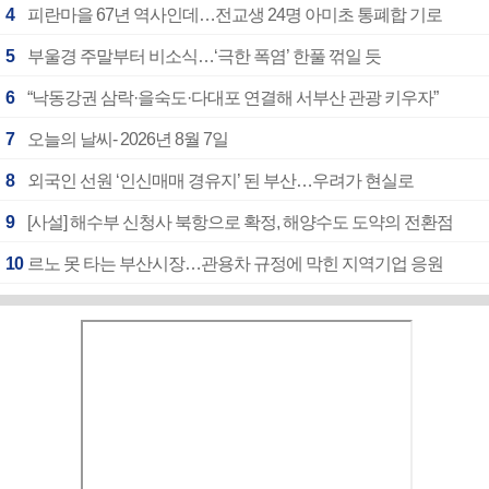
4
피란마을 67년 역사인데…전교생 24명 아미초 통폐합 기로
5
부울경 주말부터 비소식…‘극한 폭염’ 한풀 꺾일 듯
6
“낙동강권 삼락·을숙도·다대포 연결해 서부산 관광 키우자”
7
오늘의 날씨- 2026년 8월 7일
8
외국인 선원 ‘인신매매 경유지’ 된 부산…우려가 현실로
9
[사설] 해수부 신청사 북항으로 확정, 해양수도 도약의 전환점
10
르노 못 타는 부산시장…관용차 규정에 막힌 지역기업 응원