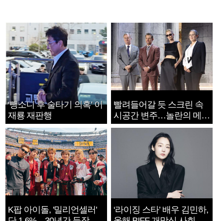
‘뺑소니 후 술타기 의혹’ 이
빨려들어갈 듯 스크린 속
재룡 재판행
시공간 변주…놀란의 메시
지는 ‘전쟁 속죄’
K팝 아이돌, '밀리언셀러'
‘라이징 스타’ 배우 김민하,
단 1.6%…30년간 등장
올해 BIFF 개막식 사회자