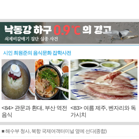
시인 최원준의 음식문화 잡학사전
<84> 관문과 환대, 부산 역전
<83> 여름 제주, 벤자리와 독
음식
가시치
■ 해수부 청사, 북항 국제여객터미널 옆에 선다(종합)