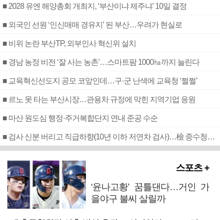
■ 2028 유엔 해양총회 개최지, ‘부산이냐 제주냐’ 10일 결정
■ 외국인 선원 ‘인신매매 경유지’ 된 부산…우려가 현실로
■ 비위 논란 부산TP, 외부인사 혁신위 설치
■ 경남 농정 비전 ‘잘 사는 농촌’…스마트팜 1000㏊까지 늘린다
■ 교육혁신선도지 공모 코앞인데…구·군 난색에 교육청 ‘쩔쩔’
■ 르노 못 타는 부산시장…관용차 규정에 막힌 지역기업 응원
■ 마산 원도심 행정·주거복합단지 연내 준공 수순
■ 검사 신분 버리고 직급하향(10년 이하 저연차 검사)…檢 중수청행 기피
스포츠 +
‘윤나고황’ 꿈틀댄다…거인 가
을야구 불씨 살릴까