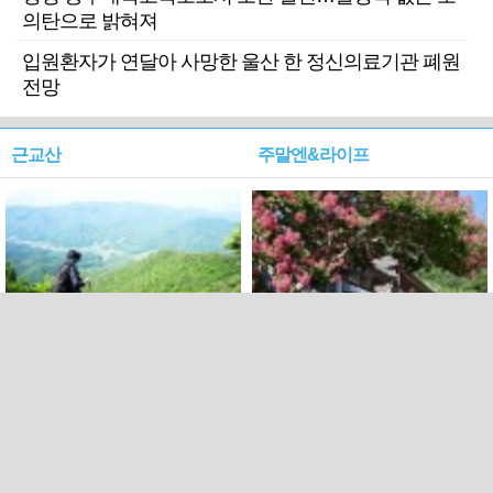
의탄으로 밝혀져
입원환자가 연달아 사망한 울산 한 정신의료기관 폐원
전망
근교산
주말엔&라이프
근교산&그너머…상주·문경
폭염보다 더 뜨거워라…100
청화산~시루봉
일을 붉게 불태울 ‘선비정신’
피었네
PC버전
엑스
페이스북