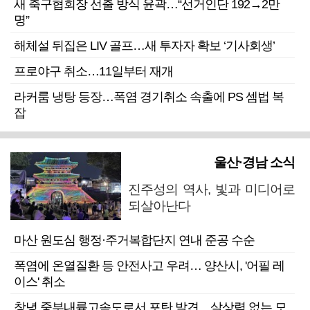
새 축구협회장 선출 방식 윤곽…“선거인단 192→2만
명”
해체설 뒤집은 LIV 골프…새 투자자 확보 ‘기사회생’
프로야구 취소…11일부터 재개
라커룸 냉탕 등장…폭염 경기취소 속출에 PS 셈법 복
잡
울산·경남 소식
진주성의 역사, 빛과 미디어로
되살아난다
마산 원도심 행정·주거복합단지 연내 준공 수순
폭염에 온열질환 등 안전사고 우려… 양산시, '어필 레
이스' 취소
창녕 중부내륙고속도로서 포탄 발견…살상력 없는 모