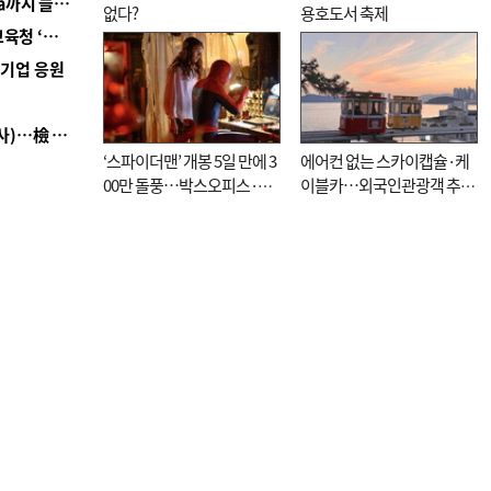
■ 경남 농정 비전 ‘잘 사는 농촌’…스마트팜 1000㏊까지 늘린다
없다?
용호도서 축제
■ 교육혁신선도지 공모 코앞인데…구·군 난색에 교육청 ‘쩔쩔’
역기업 응원
■ 검사 신분 버리고 직급하향(10년 이하 저연차 검사)…檢 중수청행 기피
‘스파이더맨’ 개봉 5일 만에 3
에어컨 없는 스카이캡슐·케
00만 돌풍…박스오피스·예
이블카…외국인관광객 추억
매율 동시 1위
대신 고역 될라