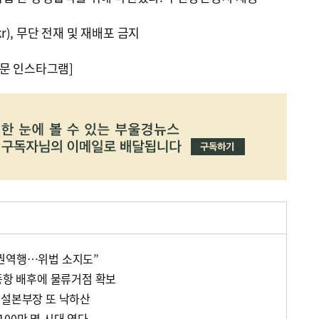
kr), 무단 전재 및 재배포 금지
문 인스타그램]
분권역행…위법 소지도”
이퐁항 배후에 물류거점 확보
건설본부장 또 낙하산
00만 명 시대 연다