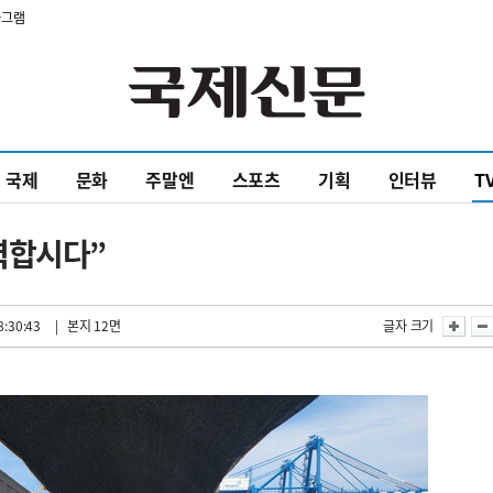
타그램
국제
문화
주말엔
스포츠
기획
인터뷰
T
력합시다”
8:30:43
| 본지 12면
글자 크기