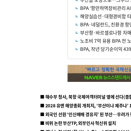
BPA ‘항만하역장비관리 A
해양실습선·대형경비함 타
BPA·네덜란드, 친환경 항
부산항·바르셀로나항 자매
노조비 7억 유용 BPA 전 
BPA, 작년 당기순이익 4
■ 해수부 청사, 북항 국제여객터미널 옆에 선다(종
■ 2028 유엔 해양총회 개최지, ‘부산이냐 제주냐’ 
■ 외국인 선원 ‘인신매매 경유지’ 된 부산…우려가
■ 비위 논란 부산TP, 외부인사 혁신위 설치