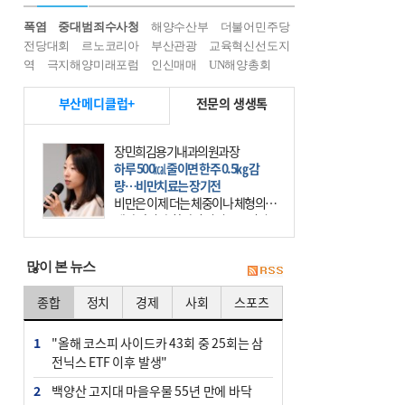
폭염
중대범죄수사청
해양수산부
더불어민주당
전당대회
르노코리아
부산관광
교육혁신선도지
역
극지해양미래포럼
인신매매
UN해양총회
부산메디클럽+
전문의 생생톡
장민희김용기내과의원과장
하루 500㎉ 줄이면 한주 0.5㎏ 감
량…비만치료는 장기전
비만은 이제 더는 체중이나 체형의 문
제가 아니다. 하나의 질병으로 인지
하고 치료와 관리를 해야 한다. 세계
보건기구(WHO)는 이미 1994년 비만
많이 본 뉴스
을 인류의 중요한
종합
정치
경제
사회
스포츠
1
"올해 코스피 사이드카 43회 중 25회는 삼
전닉스 ETF 이후 발생"
2
백양산 고지대 마을우물 55년 만에 바닥