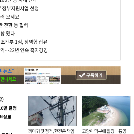
I’ 정부지원사업 선정
러 오세요
만 전환 등 협력
항 됐다
노조간부 1심, 징역형 집유
39억…22년 연속 흑자경영
합)
10일 결정
 현실로
까마귀 탓 정전, 한전은 책임
고양이 덕분에 힐링…통영