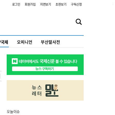
2
로그인
회원가입
지면보기
초판보기
구독신청
V국제
오피니언
부산말사전
오늘
이슈