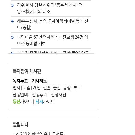
3
경위 이하 경찰 하위직 ‘중수청 러시’ 전
망…檢 기피와 대조
4
해수부 청사, 북항 국제여객터미널 옆에 선
다(종합)
5
피란마을 67년 역사인데…전교생 24명 아
미초 통폐합 기로
6
부울경 주말부터 비소식…‘극한 폭염’ 한풀
꺾일 듯
7
“낙동강권 삼락·을숙도·다대포 연결해 서
독자참여 게시판
부산 관광 키우자”
독자투고
|
기사제보
8
오늘의 날씨- 2026년 8월 7일
인사
|
모임
|
개업
|
결혼
|
출산
|
동정
|
부고
9
산행안내
외국인 선원 ‘인신매매 경유지’ 된 부산…
|
산행후기
|
산행사진
우려가 현실로
등산
가이드
|
낚시
가이드
10
[사설] 해수부 신청사 북항으로 확정, 해양
수도 도약의 전환점
알립니다
· 제 219회 한낮의 유U; 콘서트