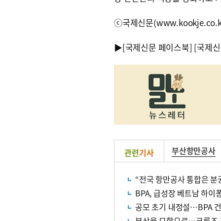
ⓒ국제신문(www.kookje.co.
▶
[국제신문 페이스북]
[국제신
부산항만공사
관련
기사
“전국 항만공사 통합은 
BPA, 급성장 베트남 하
공모 초기 내정설…BPA 
부산을 모항으로…크루즈 1