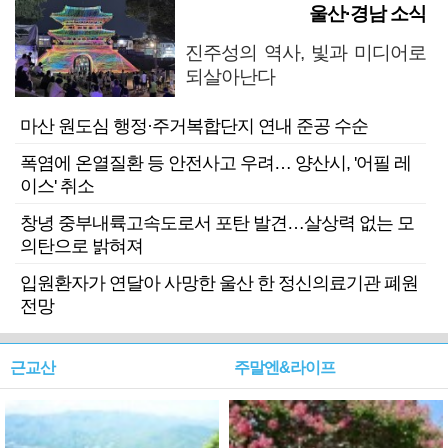
울산·경남 소식
진주성의 역사, 빛과 미디어로
되살아난다
마산 원도심 행정·주거복합단지 연내 준공 수순
폭염에 온열질환 등 안전사고 우려… 양산시, '어필 레
이스' 취소
창녕 중부내륙고속도로서 포탄 발견…살상력 없는 모
의탄으로 밝혀져
입원환자가 연달아 사망한 울산 한 정신의료기관 폐원
전망
근교산
주말엔&라이프