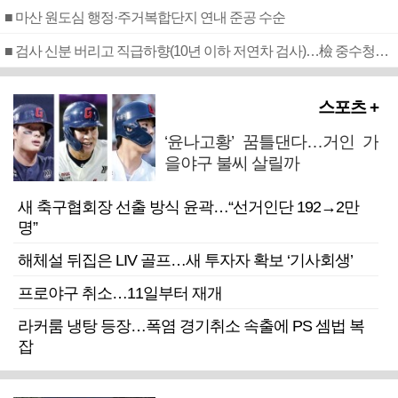
■ 마산 원도심 행정·주거복합단지 연내 준공 수순
■ 검사 신분 버리고 직급하향(10년 이하 저연차 검사)…檢 중수청행 기피
스포츠 +
‘윤나고황’ 꿈틀댄다…거인 가
을야구 불씨 살릴까
새 축구협회장 선출 방식 윤곽…“선거인단 192→2만
명”
해체설 뒤집은 LIV 골프…새 투자자 확보 ‘기사회생’
프로야구 취소…11일부터 재개
라커룸 냉탕 등장…폭염 경기취소 속출에 PS 셈법 복
잡