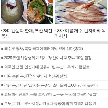
<84> 관문과 환대, 부산 역전
<83> 여름 제주, 벤자리와 독
음식
가시치
■ 해수부 청사, 북항 국제여객터미널 옆에 선다(종합)
■ 2028 유엔 해양총회 개최지, ‘부산이냐 제주냐’ 10일 결정
■ 외국인 선원 ‘인신매매 경유지’ 된 부산…우려가 현실로
■ 비위 논란 부산TP, 외부인사 혁신위 설치
■ 경남 농정 비전 ‘잘 사는 농촌’…스마트팜 1000㏊까지 늘린다
■ 교육혁신선도지 공모 코앞인데…구·군 난색에 교육청 ‘쩔쩔’
■ 르노 못 타는 부산시장…관용차 규정에 막힌 지역기업 응원