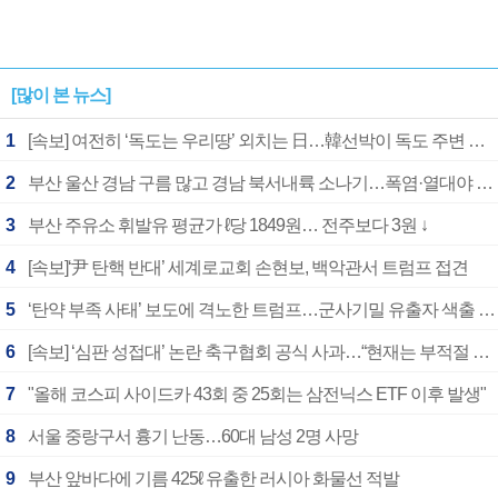
[많이 본 뉴스]
1
[속보] 여전히 ‘독도는 우리땅’ 외치는 日…韓선박이 독도 주변 해양조사 활동하자 반발
2
부산 울산 경남 구름 많고 경남 북서내륙 소나기…폭염·열대야 계속
3
부산 주유소 휘발유 평균가 ℓ당 1849원… 전주보다 3원 ↓
4
[속보]‘尹 탄핵 반대’ 세계로교회 손현보, 백악관서 트럼프 접견
5
‘탄약 부족 사태’ 보도에 격노한 트럼프…군사기밀 유출자 색출 지시
6
[속보] ‘심판 성접대’ 논란 축구협회 공식 사과…“현재는 부적절 행위 없어”
7
"올해 코스피 사이드카 43회 중 25회는 삼전닉스 ETF 이후 발생"
8
서울 중랑구서 흉기 난동…60대 남성 2명 사망
9
부산 앞바다에 기름 425ℓ 유출한 러시아 화물선 적발