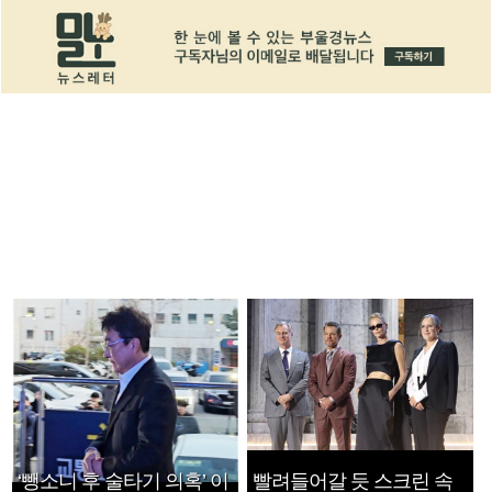
‘뺑소니 후 술타기 의혹’ 이
빨려들어갈 듯 스크린 속