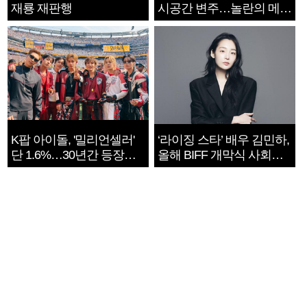
재룡 재판행
시공간 변주…놀란의 메시
지는 ‘전쟁 속죄’
K팝 아이돌, '밀리언셀러'
‘라이징 스타’ 배우 김민하,
단 1.6%…30년간 등장
올해 BIFF 개막식 사회자
1182개팀 전수조사
확정