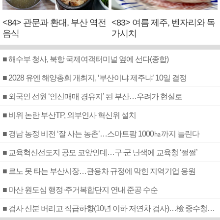
<84> 관문과 환대, 부산 역전
<83> 여름 제주, 벤자리와 독
음식
가시치
■ 해수부 청사, 북항 국제여객터미널 옆에 선다(종합)
■ 2028 유엔 해양총회 개최지, ‘부산이냐 제주냐’ 10일 결정
■ 외국인 선원 ‘인신매매 경유지’ 된 부산…우려가 현실로
■ 비위 논란 부산TP, 외부인사 혁신위 설치
■ 경남 농정 비전 ‘잘 사는 농촌’…스마트팜 1000㏊까지 늘린다
■ 교육혁신선도지 공모 코앞인데…구·군 난색에 교육청 ‘쩔쩔’
■ 르노 못 타는 부산시장…관용차 규정에 막힌 지역기업 응원
■ 마산 원도심 행정·주거복합단지 연내 준공 수순
■ 검사 신분 버리고 직급하향(10년 이하 저연차 검사)…檢 중수청행 기피