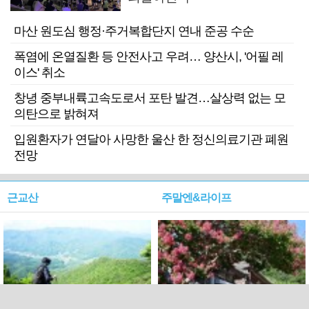
마산 원도심 행정·주거복합단지 연내 준공 수순
폭염에 온열질환 등 안전사고 우려… 양산시, '어필 레
이스' 취소
창녕 중부내륙고속도로서 포탄 발견…살상력 없는 모
의탄으로 밝혀져
입원환자가 연달아 사망한 울산 한 정신의료기관 폐원
전망
근교산
주말엔&라이프