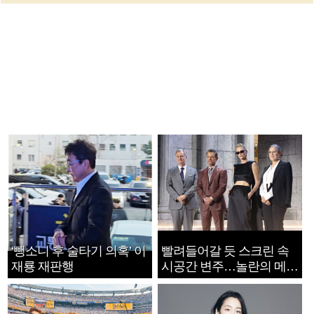
‘뺑소니 후 술타기 의혹’ 이
빨려들어갈 듯 스크린 속
재룡 재판행
시공간 변주…놀란의 메시
지는 ‘전쟁 속죄’