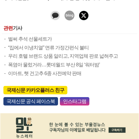
관련
기사
벌써 추석 선물세트가
“집에서 이냉치열” 면류 가정간편식 불티
우리 호텔 브랜드 상품 알리고, 지역업체 판로 넓혀주고
폭염아 물렀거라…롯데월드 부산 8일 ‘워터밤’
이마트, 햇 건고추 6종 사전예약 판매
국제신문 카카오플러스 친구
국제신문 공식 페이스북
인스타그램