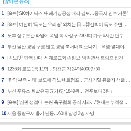
[많이 본 뉴스]
1
[속보]“SK하이닉스, 中패키징공장 매각 검토…중국서 인수 거론”
2
[속보] 여전히 ‘독도는 우리땅’ 외치는 日…韓선박이 독도 주변 해양조사 활동하자 반발
3
노후 상수도관 파열에 폭염 속 사상구 2300여 가구 6시간 단수
4
부산 울산 경남 구름 많고 경남 북서내륙 소나기…폭염·열대야 계속
5
[속보]‘尹 탄핵 반대’ 세계로교회 손현보, 백악관서 트럼프 접견
6
1236회 로또 1등 11명…당첨금 각 24억4000만 원
7
‘탄약 부족 사태’ 보도에 격노한 트럼프…군사기밀 유출자 색출 지시
8
부산 주유소 휘발유 평균가 ℓ당 1849원… 전주보다 3원 ↓
9
[속보] ‘심판 성접대’ 논란 축구협회 공식 사과…“현재는 부적절 행위 없어”
10
서울 중랑구서 흉기 난동…60대 남성 2명 사망