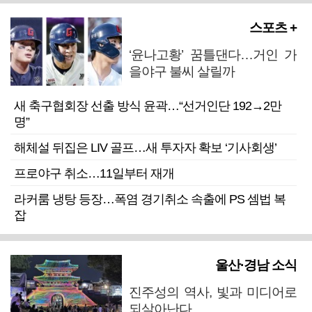
스포츠 +
‘윤나고황’ 꿈틀댄다…거인 가
을야구 불씨 살릴까
새 축구협회장 선출 방식 윤곽…“선거인단 192→2만
명”
해체설 뒤집은 LIV 골프…새 투자자 확보 ‘기사회생’
프로야구 취소…11일부터 재개
라커룸 냉탕 등장…폭염 경기취소 속출에 PS 셈법 복
잡
울산·경남 소식
진주성의 역사, 빛과 미디어로
되살아난다