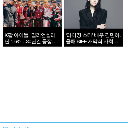
K팝 아이돌, '밀리언셀러'
‘라이징 스타’ 배우 김민하,
단 1.6%…30년간 등장
올해 BIFF 개막식 사회자
1182개팀 전수조사
확정