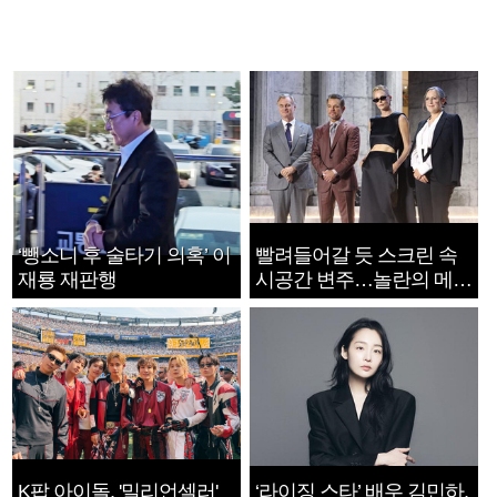
‘뺑소니 후 술타기 의혹’ 이
빨려들어갈 듯 스크린 속
재룡 재판행
시공간 변주…놀란의 메시
지는 ‘전쟁 속죄’
K팝 아이돌, '밀리언셀러'
‘라이징 스타’ 배우 김민하,