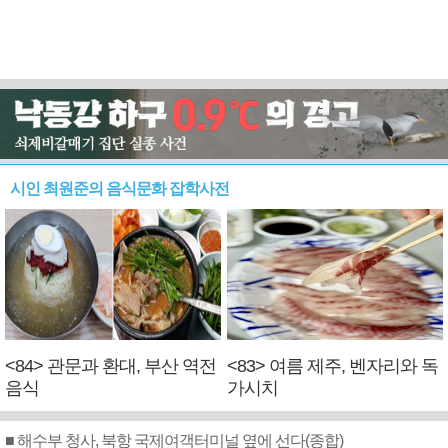
시인 최원준의 음식문화 잡학사전
<84> 관문과 환대, 부산 역전
<83> 여름 제주, 벤자리와 독
음식
가시치
■ 해수부 청사, 북항 국제여객터미널 옆에 선다(종합)