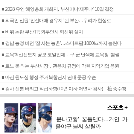
■ 2028 유엔 해양총회 개최지, ‘부산이냐 제주냐’ 10일 결정
■ 외국인 선원 ‘인신매매 경유지’ 된 부산…우려가 현실로
■ 비위 논란 부산TP, 외부인사 혁신위 설치
■ 경남 농정 비전 ‘잘 사는 농촌’…스마트팜 1000㏊까지 늘린다
■ 교육혁신선도지 공모 코앞인데…구·군 난색에 교육청 ‘쩔쩔’
■ 르노 못 타는 부산시장…관용차 규정에 막힌 지역기업 응원
■ 마산 원도심 행정·주거복합단지 연내 준공 수순
■ 검사 신분 버리고 직급하향(10년 이하 저연차 검사)…檢 중수청행 기피
스포츠 +
‘윤나고황’ 꿈틀댄다…거인 가
을야구 불씨 살릴까