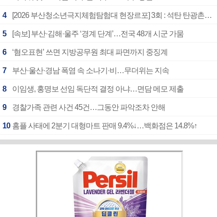
4
[2026 부산청소년극지체험탐험대 현장르포] 3회 : 석탄 탄광촌에서 북극 연구의 중심지로
5
[속보] 부산·김해·울주 ‘경계 단계’…전국 48개 시군 가뭄
6
‘혐오표현’ 쓰면 지방공무원 최대 파면까지 중징계
7
부산·울산·경남 폭염 속 소나기·비…무더위는 지속
8
이임생, 홍명보 선임 독단적 결정 아냐…면담 메모 제출
9
경찰가족 관련 사건 45건…그동안 파악조차 안해
10
홈플 사태에 2분기 대형마트 판매 9.4%↓…백화점은 14.8%↑