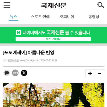
뉴스
스포츠·연예
오피니언
동영상
[포토에세이] 아름다운 반영
디지털콘텐츠팀 inews@kookje.co.kr | 2026.05.20 19:31