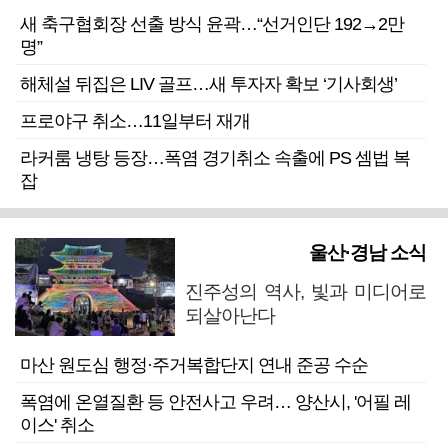
새 축구협회장 선출 방식 윤곽…“선거인단 192→2만
명”
해체설 뒤집은 LIV 골프…새 투자자 확보 ‘기사회생’
프로야구 취소…11일부터 재개
라커룸 냉탕 등장…폭염 경기취소 속출에 PS 셈법 복
잡
울산·경남 소식
진주성의 역사, 빛과 미디어로
되살아난다
마산 원도심 행정·주거복합단지 연내 준공 수순
폭염에 온열질환 등 안전사고 우려… 양산시, '어필 레
이스' 취소