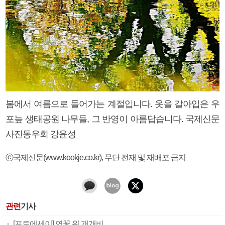
봄에서 여름으로 들어가는 계절입니다. 옷을 갈아입은 우
포늪 생태공원 나무들, 그 반영이 아름답습니다. 국제신문
사진동우회 강윤성
ⓒ국제신문(www.kookje.co.kr), 무단 전재 및 재배포 금지
관련
기사
[포토에세이] 연꽃 위 개개비