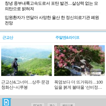
창녕 중부내륙고속도로서 포탄 발견…살상력 없는 모
의탄으로 밝혀져
입원환자가 연달아 사망한 울산 한 정신의료기관 폐원
전망
근교산
주말엔&라이프
근교산&그너머…상주·문경
폭염보다 더 뜨거워라…100
청화산~시루봉
일을 붉게 불태울 ‘선비정신’
피었네
PC버전
엑스
페이스북