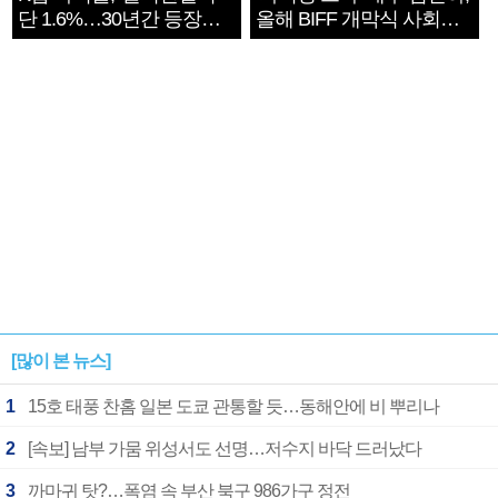
단 1.6%…30년간 등장
올해 BIFF 개막식 사회자
1182개팀 전수조사
확정
[많이 본 뉴스]
1
15호 태풍 찬홈 일본 도쿄 관통할 듯…동해안에 비 뿌리나
2
[속보] 남부 가뭄 위성서도 선명…저수지 바닥 드러났다
3
까마귀 탓?…폭염 속 부산 북구 986가구 정전