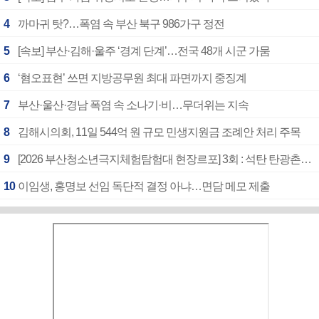
4
까마귀 탓?…폭염 속 부산 북구 986가구 정전
5
[속보] 부산·김해·울주 ‘경계 단계’…전국 48개 시군 가뭄
6
‘혐오표현’ 쓰면 지방공무원 최대 파면까지 중징계
7
부산·울산·경남 폭염 속 소나기·비…무더위는 지속
8
김해시의회, 11일 544억 원 규모 민생지원금 조례안 처리 주목
9
[2026 부산청소년극지체험탐험대 현장르포] 3회 : 석탄 탄광촌에서 북극 연구의 중심지로
10
이임생, 홍명보 선임 독단적 결정 아냐…면담 메모 제출