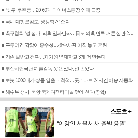
■ ‘빚투’ 후폭풍…20·60대 마이너스통장 연체 급증
■ 국내 대형로펌도 ‘생성형 AI’ 쓴다
■ 축구협회 ‘성 접대’ 의혹 일파만파…日도 의혹 연루 거론 심판 2명 조사
■ 근무여건 깜깜이 중수청…檢수사관 이직 놓고 혼란
■ 기존 일반고 전환…과기원 영재학교 3개 더 만든다
■ 부산시립극단 예술감독 못 뽑았나, 안 뽑았나
■ 로봇 1000대가 상품 입출고 척척…롯데마트 24시간 배송 자동화
■ 해수부 청사, 북항 국제여객터미널 옆에 선다(종합)
스포츠 +
“이강인 서울서 새 출발 응원”