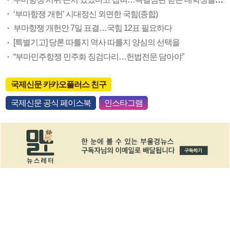
‘부마항쟁 개헌’ 시대정신 외면한 국힘(종합)
부마항쟁 개헌안 7일 표결…국힘 12표 필요하다
[특별기고] 당론 따를지 역사 따를지 양심의 선택을
“부마민주항쟁 민주화 징검다리…헌법전문 담아야”
국제신문 카카오플러스 친구
국제신문 공식 페이스북
인스타그램