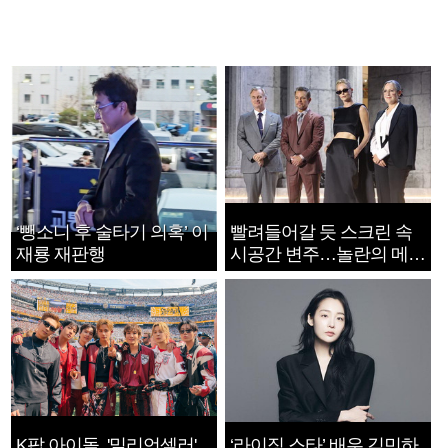
‘뺑소니 후 술타기 의혹’ 이
빨려들어갈 듯 스크린 속
재룡 재판행
시공간 변주…놀란의 메시
지는 ‘전쟁 속죄’
K팝 아이돌, '밀리언셀러'
‘라이징 스타’ 배우 김민하,