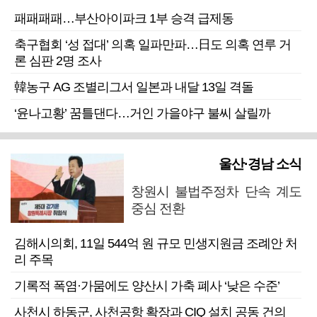
패패패패…부산아이파크 1부 승격 급제동
축구협회 ‘성 접대’ 의혹 일파만파…日도 의혹 연루 거
론 심판 2명 조사
韓농구 AG 조별리그서 일본과 내달 13일 격돌
‘윤나고황’ 꿈틀댄다…거인 가을야구 불씨 살릴까
울산·경남 소식
창원시 불법주정차 단속 계도
중심 전환
김해시의회, 11일 544억 원 규모 민생지원금 조례안 처
리 주목
기록적 폭염·가뭄에도 양산시 가축 폐사 ‘낮은 수준’
사천시 하동군, 사천공항 확장과 CIQ 설치 공동 건의