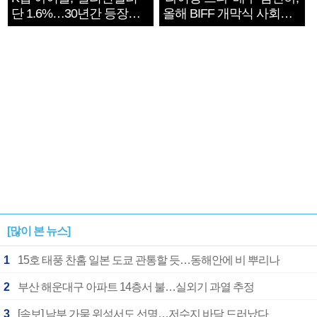
단 1.6%…30년간 등장
올해 BIFF 개막식 사회자
1182개팀 전수조사
확정
[많이 본 뉴스]
1
15호 태풍 찬홈 일본 도쿄 관통할 듯…동해안에 비 뿌리나
2
부산 해운대구 아파트 14층서 불…실외기 과열 추정
3
[속보] 남부 가뭄 위성서도 선명…저수지 바닥 드러났다