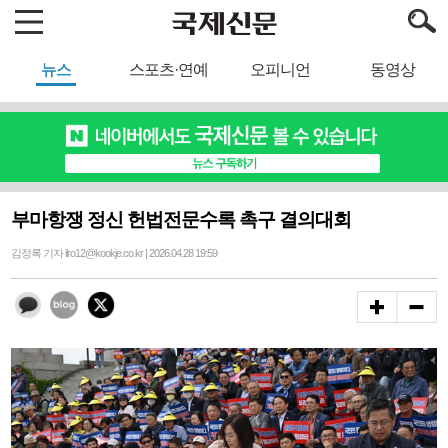
뉴스
스포츠·연예
오피니언
동영상
부마항쟁 정신 헌법전문수록 촉구 결의대회
김정록 기자 ilro12@kookje.co.kr | 2026.04.28 19:59