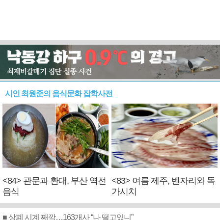
시인 최원준의 음식문화 잡학사전
<84> 관문과 환대, 부산 역전
<83> 여름 제주, 벤자리와 독
음식
가시치
■ 상폐 시계 째깍…163개사 “나 떨고있니”