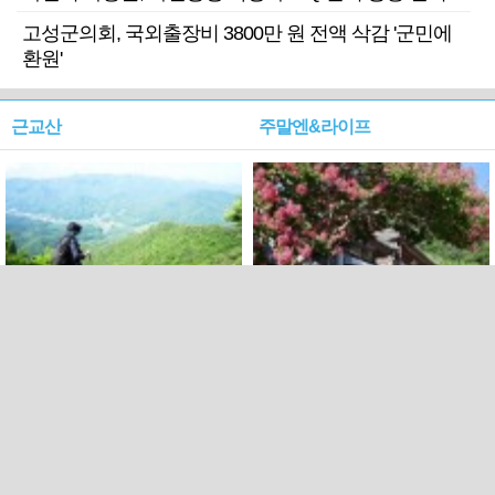
고성군의회, 국외출장비 3800만 원 전액 삭감 '군민에
환원'
근교산
주말엔&라이프
근교산&그너머…상주·문경
폭염보다 더 뜨거워라…100
청화산~시루봉
일을 붉게 불태울 ‘선비정신’
피었네
PC버전
엑스
페이스북
Copyright ⓒ 2015 All rights reserved by 국제신문