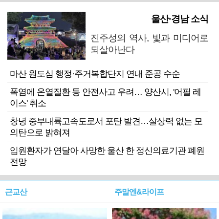
울산·경남 소식
진주성의 역사, 빛과 미디어로
되살아난다
마산 원도심 행정·주거복합단지 연내 준공 수순
폭염에 온열질환 등 안전사고 우려… 양산시, '어필 레
이스' 취소
창녕 중부내륙고속도로서 포탄 발견…살상력 없는 모
의탄으로 밝혀져
입원환자가 연달아 사망한 울산 한 정신의료기관 폐원
전망
근교산
주말엔&라이프