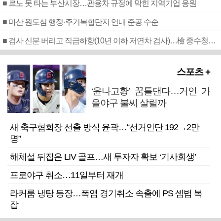
■ 르노 못 타는 부산시장…관용차 규정에 막힌 지역기업 응원
■ 마산 원도심 행정·주거복합단지 연내 준공 수순
■ 검사 신분 버리고 직급하향(10년 이하 저연차 검사)…檢 중수청행 기피
스포츠 +
‘윤나고황’ 꿈틀댄다…거인 가
을야구 불씨 살릴까
새 축구협회장 선출 방식 윤곽…“선거인단 192→2만
명”
해체설 뒤집은 LIV 골프…새 투자자 확보 ‘기사회생’
프로야구 취소…11일부터 재개
라커룸 냉탕 등장…폭염 경기취소 속출에 PS 셈법 복
잡