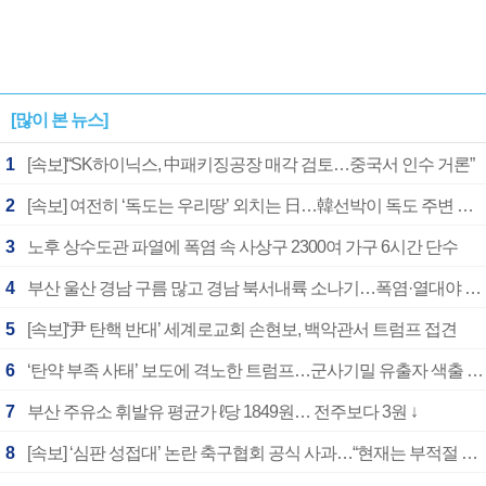
[많이 본 뉴스]
1
[속보]“SK하이닉스, 中패키징공장 매각 검토…중국서 인수 거론”
2
[속보] 여전히 ‘독도는 우리땅’ 외치는 日…韓선박이 독도 주변 해양조사 활동하자 반발
3
노후 상수도관 파열에 폭염 속 사상구 2300여 가구 6시간 단수
4
부산 울산 경남 구름 많고 경남 북서내륙 소나기…폭염·열대야 계속
5
[속보]‘尹 탄핵 반대’ 세계로교회 손현보, 백악관서 트럼프 접견
6
‘탄약 부족 사태’ 보도에 격노한 트럼프…군사기밀 유출자 색출 지시
7
부산 주유소 휘발유 평균가 ℓ당 1849원… 전주보다 3원 ↓
8
[속보] ‘심판 성접대’ 논란 축구협회 공식 사과…“현재는 부적절 행위 없어”