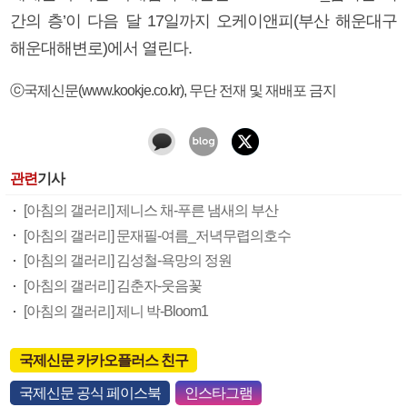
간의 층’이 다음 달 17일까지 오케이앤피(부산 해운대구
해운대해변로)에서 열린다.
ⓒ국제신문(www.kookje.co.kr), 무단 전재 및 재배포 금지
관련
기사
[아침의 갤러리] 제니스 채-푸른 냄새의 부산
[아침의 갤러리] 문재필-여름_저녁무렵의호수
[아침의 갤러리] 김성철-욕망의 정원
[아침의 갤러리] 김춘자-웃음꽃
[아침의 갤러리] 제니 박-Bloom1
국제신문 카카오플러스 친구
국제신문 공식 페이스북
인스타그램