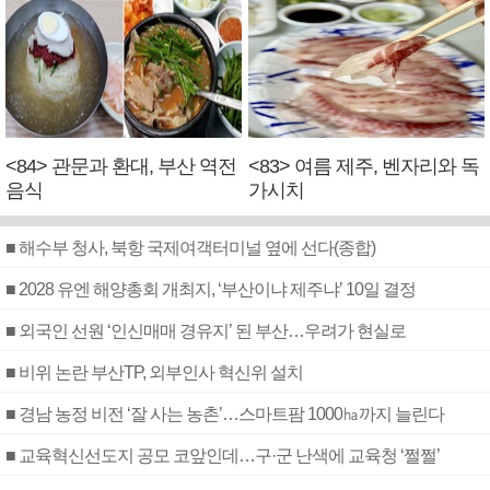
<84> 관문과 환대, 부산 역전
<83> 여름 제주, 벤자리와 독
음식
가시치
■ 해수부 청사, 북항 국제여객터미널 옆에 선다(종합)
■ 2028 유엔 해양총회 개최지, ‘부산이냐 제주냐’ 10일 결정
■ 외국인 선원 ‘인신매매 경유지’ 된 부산…우려가 현실로
■ 비위 논란 부산TP, 외부인사 혁신위 설치
■ 경남 농정 비전 ‘잘 사는 농촌’…스마트팜 1000㏊까지 늘린다
■ 교육혁신선도지 공모 코앞인데…구·군 난색에 교육청 ‘쩔쩔’