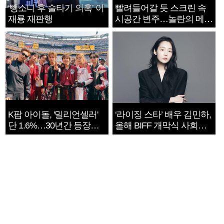
‘뺑소니 후 술타기 의혹’ 이
빨려들어갈 듯 스크린 속
재룡 재판행
시공간 변주…놀란의 메시
지는 ‘전쟁 속죄’
K팝 아이돌, '밀리언셀러'
‘라이징 스타’ 배우 김민하,
단 1.6%…30년간 등장
올해 BIFF 개막식 사회자
1182개팀 전수조사
확정