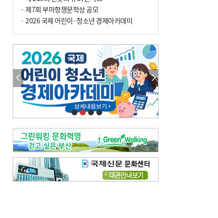
년 만에 3배
· 제7회 부마항쟁문학상 공모
· 2026 국제 어린이·청소년 경제아카데미