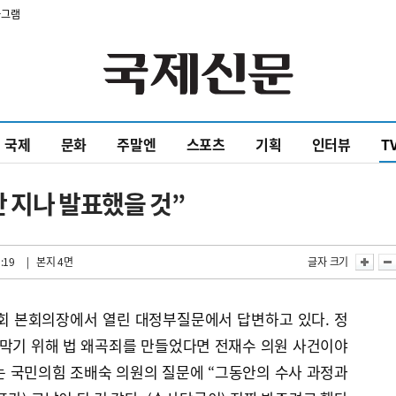
타그램
국제
문화
주말엔
스포츠
기획
인터뷰
T
 지나 발표했을 것”
:19
| 본지 4면
글자 크기
국회 본회의장에서 열린 대정부질문에서 답변하고 있다. 정
 막기 위해 법 왜곡죄를 만들었다면 전재수 의원 사건이야
는 국민의힘 조배숙 의원의 질문에 “그동안의 수사 과정과