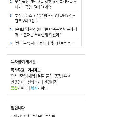
2
부산 울산 경남 구름 많고 경남 북서내륙 소
나기…폭염·열대야 계속
3
부산 주유소 휘발유 평균가 ℓ당 1849원…
전주보다 3원 ↓
4
[속보] ‘심판 성접대’ 논란 축구협회 공식 사
과…“현재는 부적절 행위 없어”
5
‘탄약 부족 사태’ 보도에 격노한 트럼프…
군사기밀 유출자 색출 지시
6
"올해 코스피 사이드카 43회 중 25회는 삼
독자참여 게시판
전닉스 ETF 이후 발생"
독자투고
|
기사제보
7
[속보]‘尹 탄핵 반대’ 세계로교회 손현보,
인사
|
모임
|
개업
|
결혼
|
출산
|
동정
|
부고
백악관서 트럼프 접견
산행안내
|
산행후기
|
산행사진
8
서울 중랑구서 흉기 난동…60대 남성 2명
등산
가이드
|
낚시
가이드
사망
9
부산 앞바다에 기름 425ℓ 유출한 러시아 화
물선 적발
알립니다
10
입추 지났지만 푹푹 찐다…온열질환자 10
· 제 219회 한낮의 유U; 콘서트