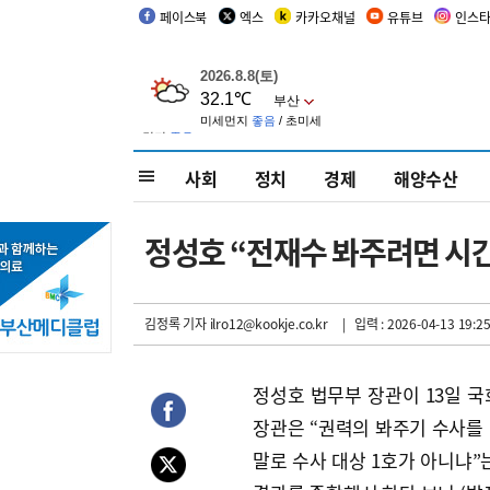
페이스북
엑스
카카오채널
유튜브
인스
사회
정치
경제
해양수산
정성호 “전재수 봐주려면 시간
김정록 기자
ilro12@kookje.co.kr
| 입력 : 2026-04-13 19:25
정성호 법무부 장관이 13일 
장관은 “권력의 봐주기 수사를
말로 수사 대상 1호가 아니냐”