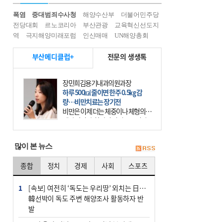
폭염
중대범죄수사청
해양수산부
더불어민주당
전당대회
르노코리아
부산관광
교육혁신선도지
역
극지해양미래포럼
인신매매
UN해양총회
부산메디클럽+
전문의 생생톡
장민희김용기내과의원과장
하루 500㎉ 줄이면 한주 0.5㎏ 감
량…비만치료는 장기전
비만은 이제 더는 체중이나 체형의 문
제가 아니다. 하나의 질병으로 인지
하고 치료와 관리를 해야 한다. 세계
보건기구(WHO)는 이미 1994년 비만
많이 본 뉴스
을 인류의 중요한
종합
정치
경제
사회
스포츠
1
[속보] 여전히 ‘독도는 우리땅’ 외치는 日…
韓선박이 독도 주변 해양조사 활동하자 반
발