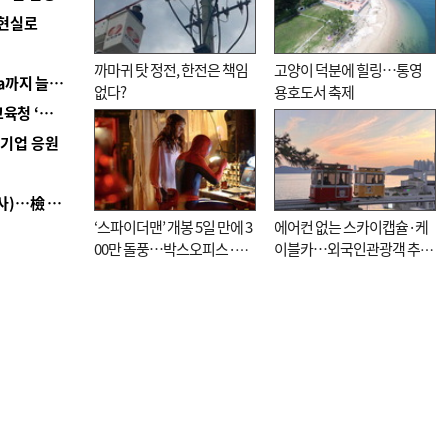
 현실로
까마귀 탓 정전, 한전은 책임
고양이 덕분에 힐링…통영
■ 경남 농정 비전 ‘잘 사는 농촌’…스마트팜 1000㏊까지 늘린다
없다?
용호도서 축제
■ 교육혁신선도지 공모 코앞인데…구·군 난색에 교육청 ‘쩔쩔’
역기업 응원
■ 검사 신분 버리고 직급하향(10년 이하 저연차 검사)…檢 중수청행 기피
‘스파이더맨’ 개봉 5일 만에 3
에어컨 없는 스카이캡슐·케
00만 돌풍…박스오피스·예
이블카…외국인관광객 추억
매율 동시 1위
대신 고역 될라