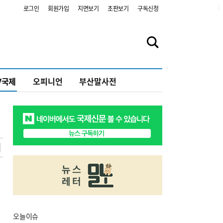
2
로그인
회원가입
지면보기
초판보기
구독신청
V국제
오피니언
부산말사전
오늘
이슈