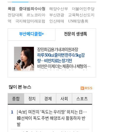
폭염
중대범죄수사청
해양수산부
더불어민주당
전당대회
르노코리아
부산관광
교육혁신선도지
역
극지해양미래포럼
인신매매
UN해양총회
부산메디클럽+
전문의 생생톡
장민희김용기내과의원과장
하루 500㎉ 줄이면 한주 0.5㎏ 감
량…비만치료는 장기전
비만은 이제 더는 체중이나 체형의 문
제가 아니다. 하나의 질병으로 인지
하고 치료와 관리를 해야 한다. 세계
보건기구(WHO)는 이미 1994년 비만
많이 본 뉴스
을 인류의 중요한
종합
정치
경제
사회
스포츠
1
[속보] 여전히 ‘독도는 우리땅’ 외치는 日…
韓선박이 독도 주변 해양조사 활동하자 반
발