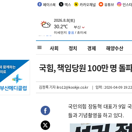
페이스북
엑스
카카오채널
유튜브
인스
사회
정치
경제
해양수산
국힘, 책임당원 100만 명 돌
김정록 기자
ilro12@kookje.co.kr
| 입력 : 2026-04-09 19:22
국민의힘 장동혁 대표가 9일 국
들과 기념촬영을 하고 있다.