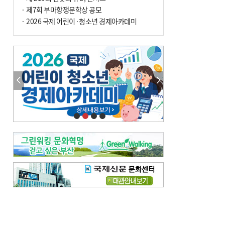
여 가구 6시간 단수
· 제7회 부마항쟁문학상 공모
· 2026 국제 어린이·청소년 경제아카데미