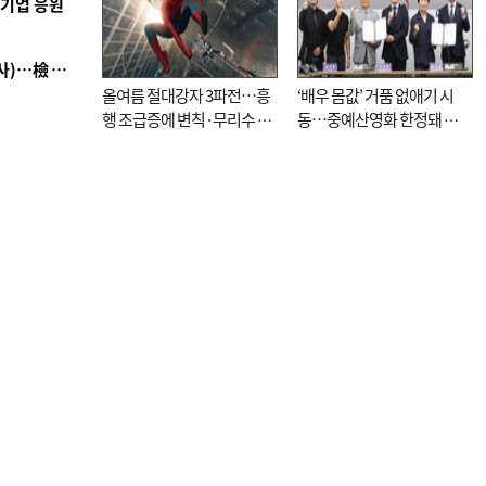
역기업 응원
■ 검사 신분 버리고 직급하향(10년 이하 저연차 검사)…檢 중수청행 기피
올여름 절대강자 3파전…흥
‘배우 몸값’ 거품 없애기 시
행 조급증에 변칙·무리수 마
동…중예산영화 한정돼 실
케팅도
효성 의문도