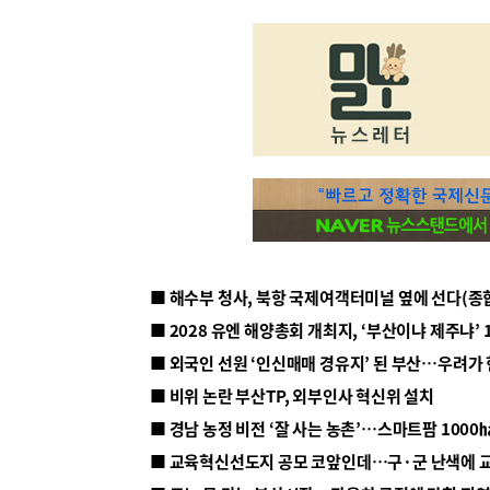
■ 해수부 청사, 북항 국제여객터미널 옆에 선다(종
■ 2028 유엔 해양총회 개최지, ‘부산이냐 제주냐’ 
■ 외국인 선원 ‘인신매매 경유지’ 된 부산…우려가
■ 비위 논란 부산TP, 외부인사 혁신위 설치