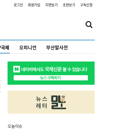
2
로그인
회원가입
지면보기
초판보기
구독신청
V국제
오피니언
부산말사전
오늘
이슈