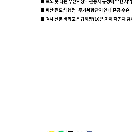
■ 르노 못 타는 부산시장…관용차 규정에 막힌 지
■ 마산 원도심 행정·주거복합단지 연내 준공 수순