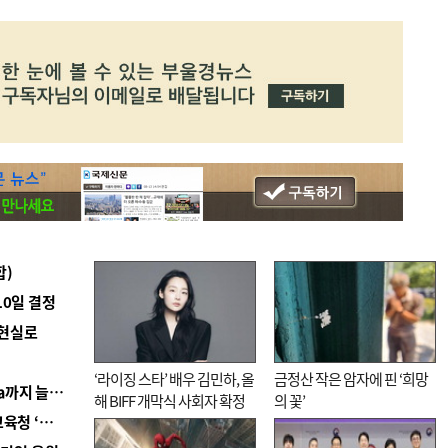
합)
10일 결정
 현실로
‘라이징 스타’ 배우 김민하, 올
금정산 작은 암자에 핀 ‘희망
■ 경남 농정 비전 ‘잘 사는 농촌’…스마트팜 1000㏊까지 늘린다
해 BIFF 개막식 사회자 확정
의 꽃’
■ 교육혁신선도지 공모 코앞인데…구·군 난색에 교육청 ‘쩔쩔’