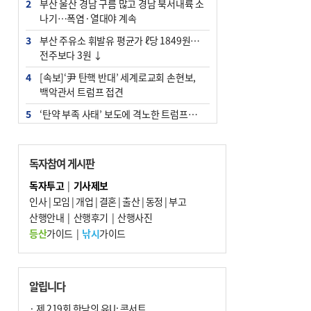
2
부산 울산 경남 구름 많고 경남 북서내륙 소
나기…폭염·열대야 계속
3
부산 주유소 휘발유 평균가 ℓ당 1849원…
전주보다 3원 ↓
4
[속보]‘尹 탄핵 반대’ 세계로교회 손현보,
백악관서 트럼프 접견
5
‘탄약 부족 사태’ 보도에 격노한 트럼프…
군사기밀 유출자 색출 지시
6
[속보] ‘심판 성접대’ 논란 축구협회 공식 사
독자참여 게시판
과…“현재는 부적절 행위 없어”
독자투고
|
기사제보
7
"올해 코스피 사이드카 43회 중 25회는 삼
인사
|
모임
|
개업
|
결혼
|
출산
|
동정
|
부고
전닉스 ETF 이후 발생"
산행안내
|
산행후기
|
산행사진
8
서울 중랑구서 흉기 난동…60대 남성 2명
등산
가이드
|
낚시
가이드
사망
9
부산 앞바다에 기름 425ℓ 유출한 러시아 화
물선 적발
알립니다
10
노후 상수도관 파열에 폭염 속 사상구 2300
· 제 219회 한낮의 유U; 콘서트