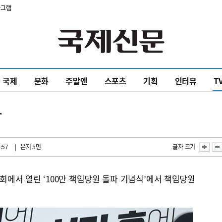
타그램
국제
문화
주말엔
스포츠
기획
인터뷰
T
파
:57
| 본지 5면
글자 크기
회에서 열린 ‘100만 책임당원 돌파 기념식’에서 책임당원