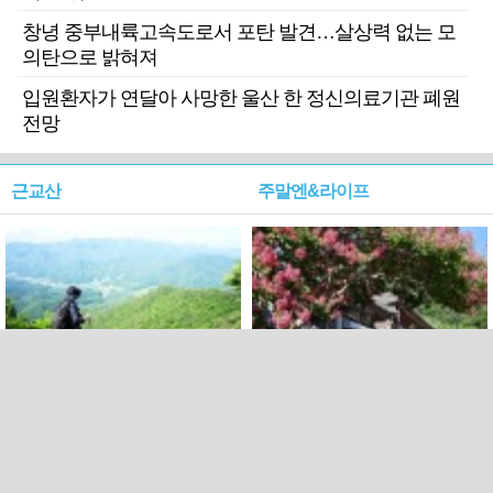
창녕 중부내륙고속도로서 포탄 발견…살상력 없는 모
의탄으로 밝혀져
입원환자가 연달아 사망한 울산 한 정신의료기관 폐원
전망
근교산
주말엔&라이프
근교산&그너머…상주·문경
폭염보다 더 뜨거워라…100
청화산~시루봉
일을 붉게 불태울 ‘선비정신’
피었네