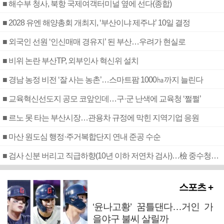
■ 해수부 청사, 북항 국제여객터미널 옆에 선다(종합)
■ 2028 유엔 해양총회 개최지, ‘부산이냐 제주냐’ 10일 결정
■ 외국인 선원 ‘인신매매 경유지’ 된 부산…우려가 현실로
■ 비위 논란 부산TP, 외부인사 혁신위 설치
■ 경남 농정 비전 ‘잘 사는 농촌’…스마트팜 1000㏊까지 늘린다
■ 교육혁신선도지 공모 코앞인데…구·군 난색에 교육청 ‘쩔쩔’
■ 르노 못 타는 부산시장…관용차 규정에 막힌 지역기업 응원
■ 마산 원도심 행정·주거복합단지 연내 준공 수순
■ 검사 신분 버리고 직급하향(10년 이하 저연차 검사)…檢 중수청행 기피
스포츠 +
‘윤나고황’ 꿈틀댄다…거인 가
을야구 불씨 살릴까