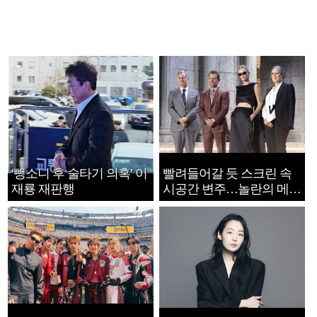
‘뺑소니 후 술타기 의혹’ 이
빨려들어갈 듯 스크린 속
재룡 재판행
시공간 변주…놀란의 메시
지는 ‘전쟁 속죄’