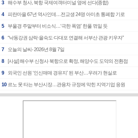
3
해수부 청사, 북항 국제여객터미널 옆에 선다(종합)
4
피란마을 67년 역사인데…전교생 24명 아미초 통폐합 기로
5
부울경 주말부터 비소식…‘극한 폭염’ 한풀 꺾일 듯
6
“낙동강권 삼락·을숙도·다대포 연결해 서부산 관광 키우자”
7
오늘의 날씨- 2026년 8월 7일
8
[사설] 해수부 신청사 북항으로 확정, 해양수도 도약의 전환점
9
외국인 선원 ‘인신매매 경유지’ 된 부산…우려가 현실로
10
르노 못 타는 부산시장…관용차 규정에 막힌 지역기업 응원