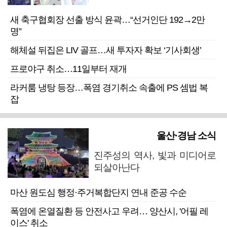
새 축구협회장 선출 방식 윤곽…“선거인단 192→2만
명”
해체설 뒤집은 LIV 골프…새 투자자 확보 ‘기사회생’
프로야구 취소…11일부터 재개
라커룸 냉탕 등장…폭염 경기취소 속출에 PS 셈법 복
잡
울산·경남 소식
진주성의 역사, 빛과 미디어로
되살아난다
마산 원도심 행정·주거복합단지 연내 준공 수순
폭염에 온열질환 등 안전사고 우려… 양산시, '어필 레
이스' 취소