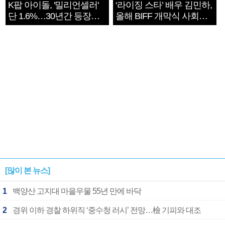
K팝 아이돌, '밀리언셀러'
‘라이징 스타’ 배우 김민하,
단 1.6%…30년간 등장
올해 BIFF 개막식 사회자
1182개팀 전수조사
확정
[많이 본 뉴스]
1
백양산 고지대 마을우물 55년 만에 바닥
2
경위 이하 경찰 하위직 ‘중수청 러시’ 전망…檢 기피와 대조