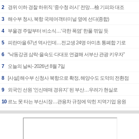
2
경위 이하 경찰 하위직 ‘중수청 러시’ 전망…檢 기피와 대조
3
해수부 청사, 북항 국제여객터미널 옆에 선다(종합)
4
부울경 주말부터 비소식…‘극한 폭염’ 한풀 꺾일 듯
5
피란마을 67년 역사인데…전교생 24명 아미초 통폐합 기로
6
“낙동강권 삼락·을숙도·다대포 연결해 서부산 관광 키우자”
7
오늘의 날씨- 2026년 8월 7일
8
[사설] 해수부 신청사 북항으로 확정, 해양수도 도약의 전환점
9
외국인 선원 ‘인신매매 경유지’ 된 부산…우려가 현실로
10
르노 못 타는 부산시장…관용차 규정에 막힌 지역기업 응원