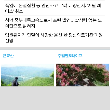
폭염에 온열질환 등 안전사고 우려… 양산시, '어필 레
이스' 취소
창녕 중부내륙고속도로서 포탄 발견…살상력 없는 모
의탄으로 밝혀져
입원환자가 연달아 사망한 울산 한 정신의료기관 폐원
전망
근교산
주말엔&라이프
근교산&그너머…상주·문경
폭염보다 더 뜨거워라…100
청화산~시루봉
일을 붉게 불태울 ‘선비정신’