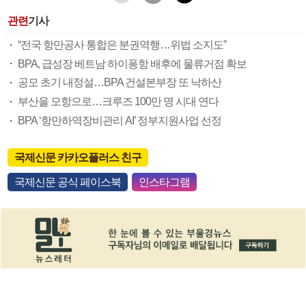
관련
기사
“전국 항만공사 통합은 분권역행…위법 소지도”
BPA, 급성장 베트남 하이퐁항 배후에 물류거점 확보
공모 초기 내정설…BPA 건설본부장 또 낙하산
부산을 모항으로…크루즈 100만 명 시대 연다
BPA ‘항만하역장비관리 AI’ 정부지원사업 선정
국제신문 카카오플러스 친구
국제신문 공식 페이스북
인스타그램