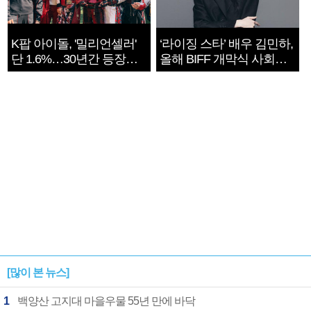
K팝 아이돌, '밀리언셀러'
‘라이징 스타’ 배우 김민하,
단 1.6%…30년간 등장
올해 BIFF 개막식 사회자
1182개팀 전수조사
확정
[많이 본 뉴스]
1
백양산 고지대 마을우물 55년 만에 바닥