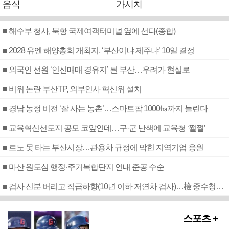
음식
가시치
■ 해수부 청사, 북항 국제여객터미널 옆에 선다(종합)
■ 2028 유엔 해양총회 개최지, ‘부산이냐 제주냐’ 10일 결정
■ 외국인 선원 ‘인신매매 경유지’ 된 부산…우려가 현실로
■ 비위 논란 부산TP, 외부인사 혁신위 설치
■ 경남 농정 비전 ‘잘 사는 농촌’…스마트팜 1000㏊까지 늘린다
■ 교육혁신선도지 공모 코앞인데…구·군 난색에 교육청 ‘쩔쩔’
■ 르노 못 타는 부산시장…관용차 규정에 막힌 지역기업 응원
■ 마산 원도심 행정·주거복합단지 연내 준공 수순
■ 검사 신분 버리고 직급하향(10년 이하 저연차 검사)…檢 중수청행 기피
스포츠 +