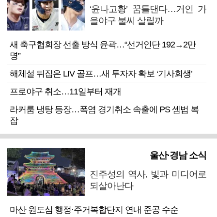
‘윤나고황’ 꿈틀댄다…거인 가
을야구 불씨 살릴까
새 축구협회장 선출 방식 윤곽…“선거인단 192→2만
명”
해체설 뒤집은 LIV 골프…새 투자자 확보 ‘기사회생’
프로야구 취소…11일부터 재개
라커룸 냉탕 등장…폭염 경기취소 속출에 PS 셈법 복
잡
울산·경남 소식
진주성의 역사, 빛과 미디어로
되살아난다
마산 원도심 행정·주거복합단지 연내 준공 수순