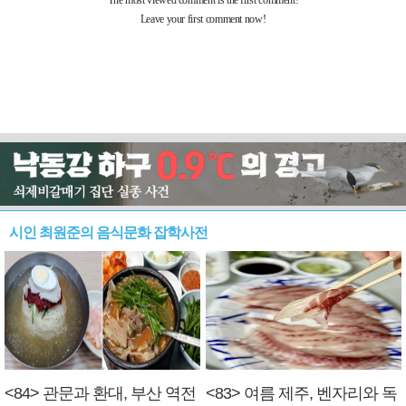
시인 최원준의 음식문화 잡학사전
<84> 관문과 환대, 부산 역전
<83> 여름 제주, 벤자리와 독