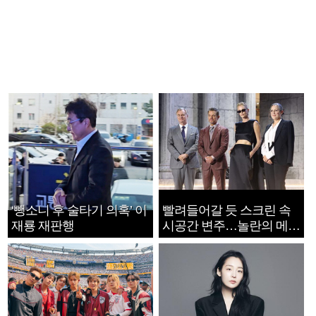
‘뺑소니 후 술타기 의혹’ 이
빨려들어갈 듯 스크린 속
재룡 재판행
시공간 변주…놀란의 메시
지는 ‘전쟁 속죄’