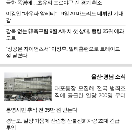
극한 폭염에…초유의 프로야구 전 경기 취소
이강인 “아우파 알레티”…9일 AT마드리드 데뷔전 기대
감
감독 없는 韓축구팀 9월 A매치 첫 상대, 랭킹 25위 에콰
도르
“성공은 자이언츠서” 이정후, 멀티홈런으로 트레이드
설 날렸다
울산·경남 소식
대포통장 모집해 전국 범죄조
직에 공급한 일당 200명 무더
기 검거
통영시민 추석 전 35만 원 받는다
경남도, 밀양 가뭄에 산림청 산불진화차량 22대 긴급
투입