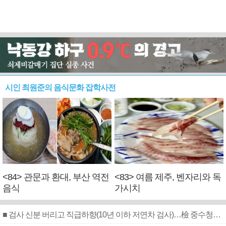
시인 최원준의 음식문화 잡학사전
<84> 관문과 환대, 부산 역전
<83> 여름 제주, 벤자리와 독
음식
가시치
■ 검사 신분 버리고 직급하향(10년 이하 저연차 검사)…檢 중수청행 기피