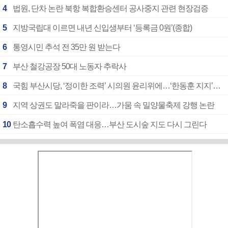
4
법원, 단차 논란 북항 복합환승센터 공사중지 관련 현장검증
5
지방국립대 이르면 내년 신입생부터 ‘등록금 0원’(종합)
6
통영시민 추석 전 35만 원 받는다
7
부산 철강공장 50대 노동자 추락사
8
국힘 부산시당, ‘정이한 조력’ 시의원 윤리위에…‘한동훈 지지’도 신고접수
9
지역 상권도 말라죽을 판이라…가뭄 속 밀양물축제 강행 논란
10
탄소흡수력 높여 폭염 대응…부산 도시숲 지도 다시 그린다