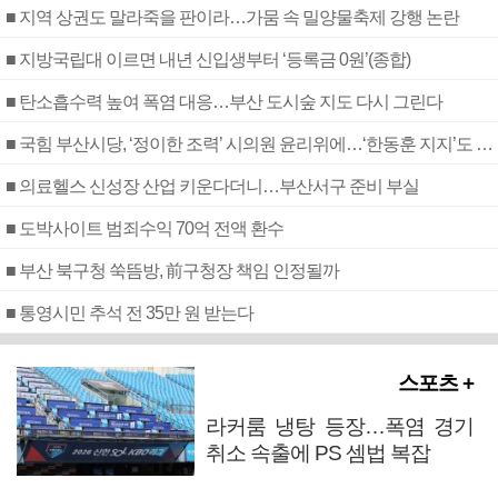
■ 지역 상권도 말라죽을 판이라…가뭄 속 밀양물축제 강행 논란
■ 지방국립대 이르면 내년 신입생부터 ‘등록금 0원’(종합)
■ 탄소흡수력 높여 폭염 대응…부산 도시숲 지도 다시 그린다
■ 국힘 부산시당, ‘정이한 조력’ 시의원 윤리위에…‘한동훈 지지’도 신고접수
■ 의료헬스 신성장 산업 키운다더니…부산서구 준비 부실
■ 도박사이트 범죄수익 70억 전액 환수
■ 부산 북구청 쑥뜸방, 前구청장 책임 인정될까
■ 통영시민 추석 전 35만 원 받는다
스포츠 +
라커룸 냉탕 등장…폭염 경기
취소 속출에 PS 셈법 복잡