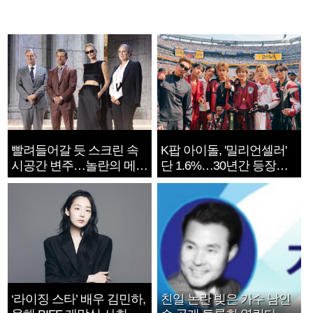
빨려들어갈 듯 스크린 속
K팝 아이돌, '밀리언셀러'
시공간 변주…놀란의 메시
단 1.6%…30년간 등장
지는 ‘전쟁 속죄’
1182개팀 전수조사
‘라이징 스타’ 배우 김민하,
친일 논란 빚은 가수 남인