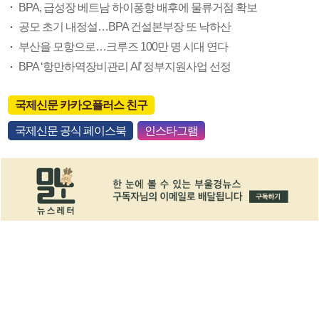
BPA, 급성장 베트남 하이퐁항 배후에 물류거점 확보
공모 초기 내정설…BPA 건설본부장 또 낙하산
부산을 모항으로…크루즈 100만 명 시대 연다
BPA ‘항만하역장비관리 AI’ 정부지원사업 선정
국제신문 카카오플러스 친구
국제신문 공식 페이스북
인스타그램