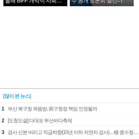
올해 BIFF 개막식 사회자
수 공개 토론회 열린다.
확정
[많이 본 뉴스]
1
부산 북구청 쑥뜸방, 前구청장 책임 인정될까
2
[도청도설] 다대포 부산바다축제
3
검사 신분 버리고 직급하향(10년 이하 저연차 검사)…檢 중수청행 기피