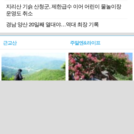
지리산 기슭 산청군, 제한급수 이어 어린이 물놀이장
운영도 취소
경남 양산 20일째 열대야…역대 최장 기록
근교산
주말엔&라이프
근교산&그너머…상주·문경
폭염보다 더 뜨거워라…100
청화산~시루봉
일을 붉게 불태울 ‘선비정신’
피었네
PC버전
엑스
페이스북