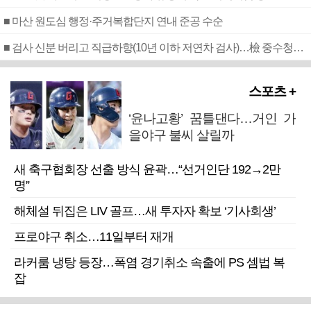
■ 마산 원도심 행정·주거복합단지 연내 준공 수순
■ 검사 신분 버리고 직급하향(10년 이하 저연차 검사)…檢 중수청행 기피
스포츠 +
‘윤나고황’ 꿈틀댄다…거인 가
을야구 불씨 살릴까
새 축구협회장 선출 방식 윤곽…“선거인단 192→2만
명”
해체설 뒤집은 LIV 골프…새 투자자 확보 ‘기사회생’
프로야구 취소…11일부터 재개
라커룸 냉탕 등장…폭염 경기취소 속출에 PS 셈법 복
잡