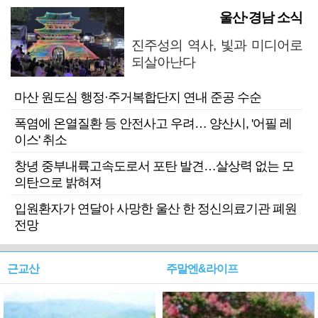
울산·경남 소식
진주성의 역사, 빛과 미디어로
되살아난다
마산 원도심 행정·주거복합단지 연내 준공 수순
폭염에 온열질환 등 안전사고 우려… 양산시, '어필 레
이스' 취소
창녕 중부내륙고속도로서 포탄 발견…살상력 없는 모
의탄으로 밝혀져
입원환자가 연달아 사망한 울산 한 정신의료기관 폐원
전망
근교산
주말엔&라이프