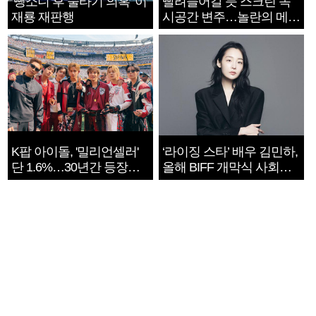
‘뺑소니 후 술타기 의혹’ 이
빨려들어갈 듯 스크린 속
재룡 재판행
시공간 변주…놀란의 메시
지는 ‘전쟁 속죄’
K팝 아이돌, '밀리언셀러'
‘라이징 스타’ 배우 김민하,
단 1.6%…30년간 등장
올해 BIFF 개막식 사회자
1182개팀 전수조사
확정