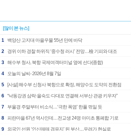
[많이 본 뉴스]
1
백양산 고지대 마을우물 55년 만에 바닥
2
경위 이하 경찰 하위직 ‘중수청 러시’ 전망…檢 기피와 대조
3
해수부 청사, 북항 국제여객터미널 옆에 선다(종합)
4
오늘의 날씨- 2026년 8월 7일
5
[사설] 해수부 신청사 북항으로 확정, 해양수도 도약의 전환점
6
“낙동강권 삼락·을숙도·다대포 연결해 서부산 관광 키우자”
7
부울경 주말부터 비소식…‘극한 폭염’ 한풀 꺾일 듯
8
피란마을 67년 역사인데…전교생 24명 아미초 통폐합 기로
9
외국인 선원 ‘인신매매 경유지’ 된 부산…우려가 현실로