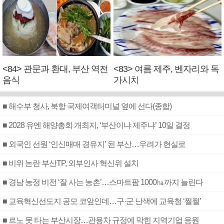
<84> 관문과 환대, 부산 역전
<83> 여름 제주, 벤자리와 독
음식
가시치
■ 해수부 청사, 북항 국제여객터미널 옆에 선다(종합)
■ 2028 유엔 해양총회 개최지, ‘부산이냐 제주냐’ 10일 결정
■ 외국인 선원 ‘인신매매 경유지’ 된 부산…우려가 현실로
■ 비위 논란 부산TP, 외부인사 혁신위 설치
■ 경남 농정 비전 ‘잘 사는 농촌’…스마트팜 1000㏊까지 늘린다
■ 교육혁신선도지 공모 코앞인데…구·군 난색에 교육청 ‘쩔쩔’
■ 르노 못 타는 부산시장…관용차 규정에 막힌 지역기업 응원