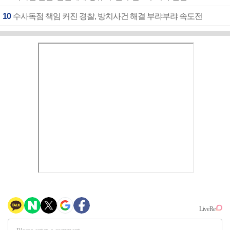
10
수사독점 책임 커진 경찰, 방치사건 해결 부랴부랴 속도전