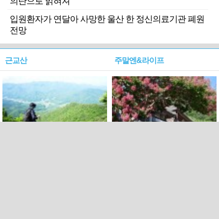
의탄으로 밝혀져
입원환자가 연달아 사망한 울산 한 정신의료기관 폐원
전망
근교산
주말엔&라이프
근교산&그너머…상주·문경
폭염보다 더 뜨거워라…100
청화산~시루봉
일을 붉게 불태울 ‘선비정신’
피었네
PC버전
엑스
페이스북
Copyright ⓒ 2015 All rights reserved by 국제신문