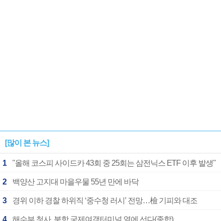
1182개팀 전수조사
확정
[많이 본 뉴스]
1
"올해 코스피 사이드카 43회 중 25회는 삼전닉스 ETF 이후 발생"
2
백양산 고지대 마을우물 55년 만에 바닥
3
경위 이하 경찰 하위직 ‘중수청 러시’ 전망…檢 기피와 대조
4
해수부 청사, 북항 국제여객터미널 옆에 선다(종합)