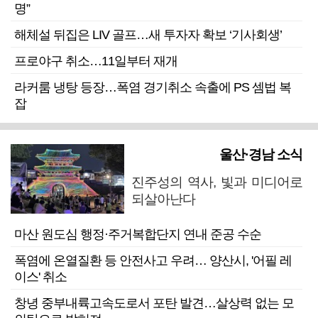
명”
해체설 뒤집은 LIV 골프…새 투자자 확보 ‘기사회생’
프로야구 취소…11일부터 재개
라커룸 냉탕 등장…폭염 경기취소 속출에 PS 셈법 복
잡
울산·경남 소식
진주성의 역사, 빛과 미디어로
되살아난다
마산 원도심 행정·주거복합단지 연내 준공 수순
폭염에 온열질환 등 안전사고 우려… 양산시, '어필 레
이스' 취소
창녕 중부내륙고속도로서 포탄 발견…살상력 없는 모