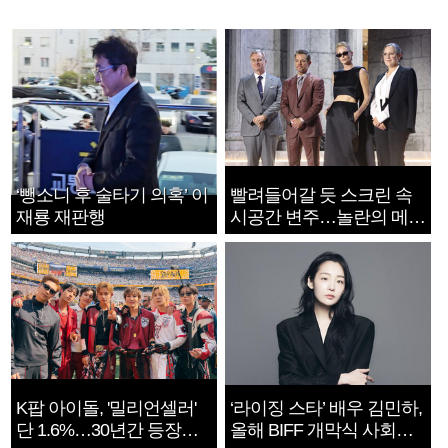
‘뺑소니 후 술타기 의혹’ 이
빨려들어갈 듯 스크린 속
재룡 재판행
시공간 변주…놀란의 메시
지는 ‘전쟁 속죄’
K팝 아이돌, '밀리언셀러'
‘라이징 스타’ 배우 김민하,
단 1.6%…30년간 등장
올해 BIFF 개막식 사회자