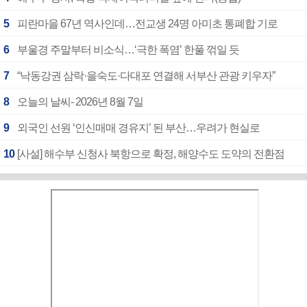
5
피란마을 67년 역사인데…전교생 24명 아미초 통폐합 기로
6
부울경 주말부터 비소식…‘극한 폭염’ 한풀 꺾일 듯
7
“낙동강권 삼락·을숙도·다대포 연결해 서부산 관광 키우자”
8
오늘의 날씨- 2026년 8월 7일
9
외국인 선원 ‘인신매매 경유지’ 된 부산…우려가 현실로
10
[사설] 해수부 신청사 북항으로 확정, 해양수도 도약의 전환점