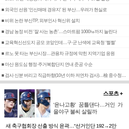
■ 외국인 선원 ‘인신매매 경유지’ 된 부산…우려가 현실로
■ 비위 논란 부산TP, 외부인사 혁신위 설치
■ 경남 농정 비전 ‘잘 사는 농촌’…스마트팜 1000㏊까지 늘린다
■ 교육혁신선도지 공모 코앞인데…구·군 난색에 교육청 ‘쩔쩔’
■ 르노 못 타는 부산시장…관용차 규정에 막힌 지역기업 응원
■ 마산 원도심 행정·주거복합단지 연내 준공 수순
■ 검사 신분 버리고 직급하향(10년 이하 저연차 검사)…檢 중수청행 기피
스포츠 +
‘윤나고황’ 꿈틀댄다…거인 가
을야구 불씨 살릴까
새 축구협회장 선출 방식 윤곽…“선거인단 192→2만