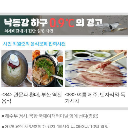
시인 최원준의 음식문화 잡학사전
<84> 관문과 환대, 부산 역전
<83> 여름 제주, 벤자리와 독
음식
가시치
■ 해수부 청사, 북항 국제여객터미널 옆에 선다(종합)
■ 2028 유엔 해양총회 개최지, ‘부산이냐 제주냐’ 10일 결정