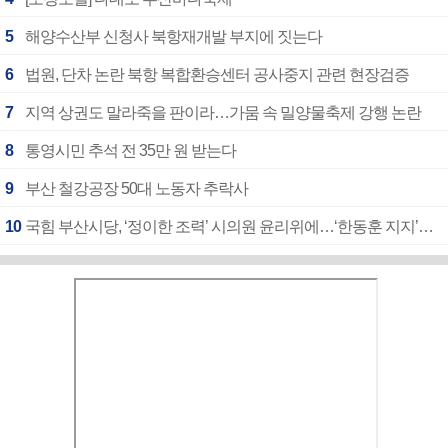
5
해양수산부 신청사 북항재개발 부지에 짓는다
6
법원, 단차 논란 북항 복합환승센터 공사중지 관련 현장검증
7
지역 상권도 말라죽을 판이라…가뭄 속 밀양물축제 강행 논란
8
통영시민 추석 전 35만 원 받는다
9
부산 철강공장 50대 노동자 추락사
10
국힘 부산시당, ‘정이한 조력’ 시의원 윤리위에…‘한동훈 지지’도 신고접수