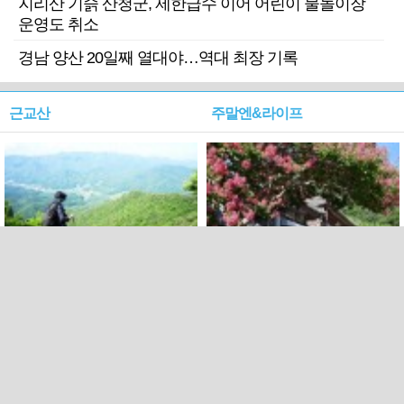
지리산 기슭 산청군, 제한급수 이어 어린이 물놀이장
운영도 취소
경남 양산 20일째 열대야…역대 최장 기록
근교산
주말엔&라이프
근교산&그너머…상주·문경
폭염보다 더 뜨거워라…100
청화산~시루봉
일을 붉게 불태울 ‘선비정신’
피었네
PC버전
엑스
페이스북
Copyright ⓒ 2015 All rights reserved by 국제신문