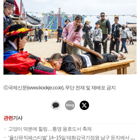
ⓒ국제신문(www.kookje.co.kr), 무단 전재 및 재배포 금지
관련
기사
고양이 덕분에 힐링…통영 용호도서 축제
‘울산뮤직페스티벌’ 14~15일 태화강국가정원 남구 둔치에서 개최