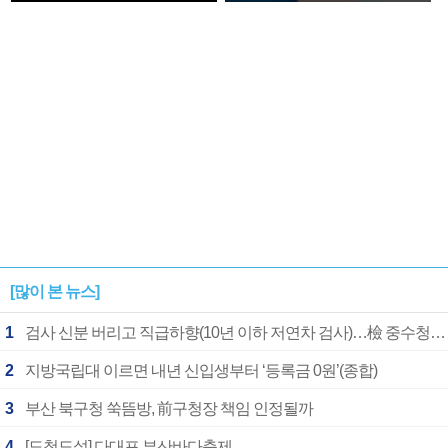
확정
[많이 본 뉴스]
1
검사 신분 버리고 직급하향(10년 이하 저연차 검사)…檢 중수청행 기피
2
지방국립대 이르면 내년 신입생부터 ‘등록금 0원’(종합)
3
부산 북구청 쑥뜸방, 前구청장 책임 인정될까
4
[도청도설] 다대포 부산바다축제