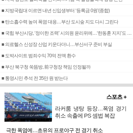
■ 지방국립대 이르면 내년 신입생부터 ‘등록금 0원’(종합)
■ 탄소흡수력 높여 폭염 대응…부산 도시숲 지도 다시 그린다
■ 국힘 부산시당, ‘정이한 조력’ 시의원 윤리위에…‘한동훈 지지’도 신고접수
■ 의료헬스 신성장 산업 키운다더니…부산서구 준비 부실
■ 도박사이트 범죄수익 70억 전액 환수
■ 부산 북구청 쑥뜸방, 前구청장 책임 인정될까
■ 통영시민 추석 전 35만 원 받는다
스포츠 +
라커룸 냉탕 등장…폭염 경기
취소 속출에 PS 셈법 복잡
극한 폭염에…초유의 프로야구 전 경기 취소