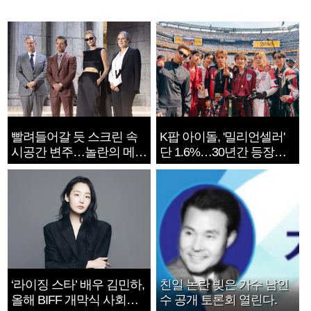
빨려들어갈 듯 스크린 속
K팝 아이돌, '밀리언셀러'
시공간 변주…놀란의 메시
단 1.6%…30년간 등장
지는 ‘전쟁 속죄’
1182개팀 전수조사
‘라이징 스타’ 배우 김민하,
친일 논란 빚은 가수 남인
올해 BIFF 개막식 사회자
수 공개 토론회 열린다.