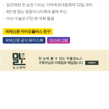
임진왜란 첫 승전 기리는 '거제옥포대첩축제' 12일 개막
8만 명 찾는 원동미나리축제 올해 무산
마산 수놓은 17만 본 국화 물결
국제신문 카카오플러스 친구
국제신문 공식 페이스북
인스타그램