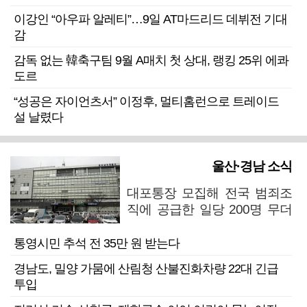
이강인 “아우파 알레티”…9일 AT마드리드 데뷔전 기대
감
감독 없는 韓축구팀 9월 A매치 첫 상대, 랭킹 25위 에콰
도르
“성공은 자이언츠서” 이정후, 멀티홈런으로 트레이드
설 날렸다
울산·경남 소식
대포통장 모집해 전국 범죄조
직에 공급한 일당 200명 무더
기 검거
통영시민 추석 전 35만 원 받는다
경남도, 밀양 가뭄에 산림청 산불진화차량 22대 긴급
투입