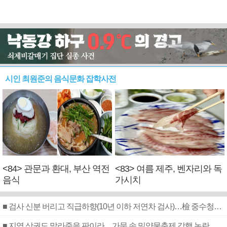
시인 최원준의 음식문화 잡학사전
<84> 관문과 환대, 부산 역전
<83> 여름 제주, 벤자리와 독
음식
가시치
■ 검사 신분 버리고 직급하향(10년 이하 저연차 검사)…檢 중수청행 기피
■ 지역 상권도 말라죽을 판이라…가뭄 속 밀양물축제 강행 논란